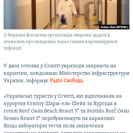
ВІДЕОУРОКИ «ELIFBE»
Русский
СВІДЧЕННЯ ОКУПАЦІЇ
Qırımtatar
УКРАЇНСЬКА ПРОБЛЕМА КРИМУ
11 березня Всесвітня організація охорони здоров’я
ДОЛУЧАЙСЯ!
ІНФОГРАФІКА
оголосила про пандемію через спалах коронавірусної
інфекції
Усі сайти RFE/RL
У двох готелях у Єгипті українців закриють на
карантин, повідомило Міністерство інфраструктури
України, інформує
Радіо Свобода.
«Українські туристи у Єгипті, які відпочивали на
курортах Єгипту Шарм-ель-Шейх та Хургада в
готелі Reef Oasis Beach Resort 5* та Sentido Reef Oasis
Senses Resort 5* перебуватимуть на карантині.
Якщо лабораторні тести після закінчення