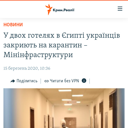
Доступність
посилання
Перейти
НОВИНИ
до
НОВИНИ
У двох готелях в Єгипті українців
основного
ВОДА.КРИМ
матеріалу
закриють на карантин –
ВІДЕО ТА ФОТО
Перейти
Мінінфраструктури
до
ПОЛІТИКА
основної
15 березень 2020, 10:36
БЛОГИ
навігації
Перейти
Поділитись
Читати без VPN
ПОГЛЯД
до
ІНТЕРВ'Ю
пошуку
ВСЕ ЗА ДЕНЬ
СПЕЦПРОЕКТИ
ЯК ОБІЙТИ БЛОКУВАННЯ
ДЕПОРТАЦІЯ