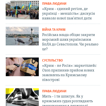
ПРАВА ЛЮДИНИ
«Крим – єдиний регіон, де
українці – меншість»: дискусія
навколо нової пам'ятної дати
ВІЙНА ТА КРИМ
Російська влада обіцяє закрити
морський шлях українським
БпЛА до Севастополя. Чи реально
це?
СУСПІЛЬСТВО
«Крим – не Росія»: маркетплейс
Ozon припинив прийом нових
замовлень на Кримському
півострові
ПРАВА ЛЮДИНИ
Мить – і ти шпигун. Як у
кримських судах розглядають