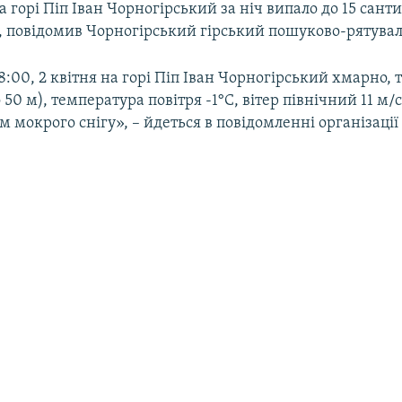
а горі Піп Іван Чорногірський за ніч випало до 15 сант
у, повідомив Чорногірський гірський пошуково-рятувал
:00, 2 квітня на горі Піп Іван Чорногірський хмарно, 
50 м), температура повітря -1°С, вітер північний 11 м/с
см мокрого снігу», – йдеться в повідомленні організації