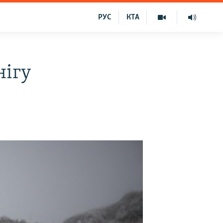
РУС
КТА
нігу