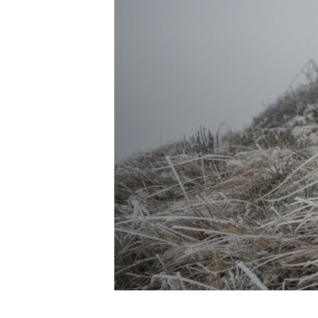
ВІДЕОУРОКИ «ELIFBE»
СВІДЧЕННЯ ОКУПАЦІЇ
УКРАЇНСЬКА ПРОБЛЕМА КРИМУ
ІНФОГРАФІКА