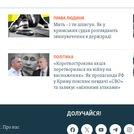
ПРАВА ЛЮДИНИ
Мить – і ти шпигун. Як у
кримських судах розглядають
звинувачення в держзраді
ПОЛІТИКА
«Короткострокова акція
перетворилася на війну на
виснаження»: Як пропаганда РФ
у Криму пояснює невдачі «СВО»
та залякує «мінними атаками»
ДОЛУЧАЙСЯ!
. Про нас