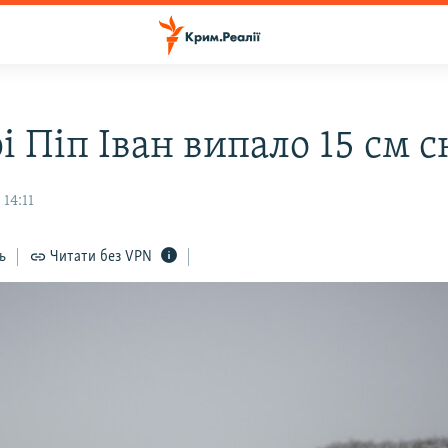
і Піп Іван випало 15 см с
 14:11
ь
Читати без VPN