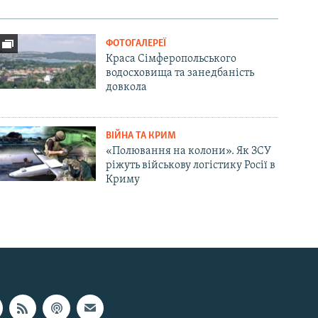
ФОТОГАЛЕРЕЇ
Краса Сімферопольського
водосховища та занедбаність
довкола
ВІЙНА ТА КРИМ
«Полювання на колони». Як ЗСУ
ріжуть військову логістику Росії в
Криму