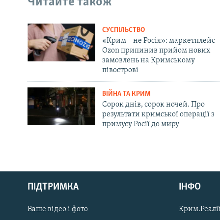
Читайте також
СУСПІЛЬСТВО
«Крим – не Росія»: маркетплейс
Ozon припинив прийом нових
замовлень на Кримському
півострові
ВІЙНА ТА КРИМ
Сорок днів, сорок ночей. Про
результати кримської операції з
примусу Росії до миру
Русский
ПІДТРИМКА
ІНФО
Qırımtatar
Ваше відео і фото
Крим.Реалії
ДОЛУЧАЙСЯ!