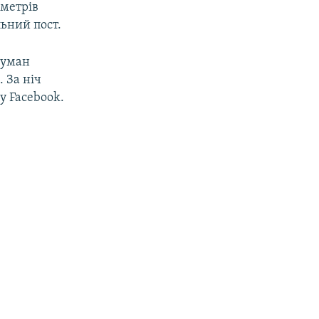
иметрів
ьний пост.
туман
. За ніч
 у Facebook.