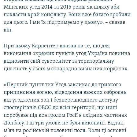
Мінських угод 2014 та 2015 років як шляху аби
покласти край конфлікту. Вони вже багато зробили
для цього. І ми їх підтримуємо у цьому», – сказав
він.
При цьому Карпентер вказав на те, що для
виконання окремих пунктів угод Україна повинна
відновити свій суверенітет та територіальну
цілісність у своїх міжнародно визнаних кордонах.
«Перший пункт тих Угод закликає до тривкого
припинення вогню, відведення важких озброєнь
від угоджених зон і безперешкодного доступу
спостерігачів ОБСЄ до всієї території, що нині
перебуває під контролем Росії в східних частинах
Донбасу. І ці три умови не були виконані. Відтак,
м’яч на російській половині поля. Коли ці основні