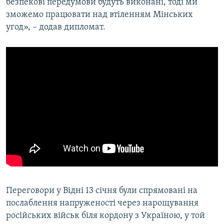
безпекові передумови будуть виконані, тоді ми
зможемо працювати над втіленням Мінських
угод», – додав дипломат.
Переговори у Відні 13 січня були спрямовані на
послаблення напруженості через нарощування
російських військ біля кордону з Україною, у той