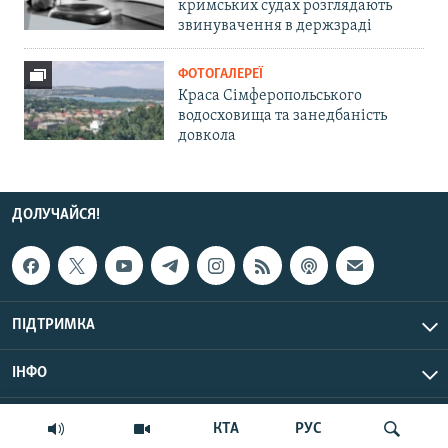
кримських судах розглядають
звинувачення в держзраді
ФОТОГАЛЕРЕЇ
Краса Сімферопольського
водосховища та занедбаність
довкола
ДОЛУЧАЙСЯ!
ПІДТРИМКА
ІНФО
© Крим.Реалії, 2026 | Усі права застережено.
КТА
РУС