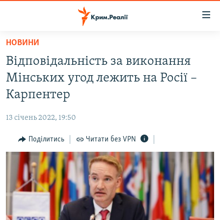
Доступність
посилання
Перейти
НОВИНИ
до
НОВИНИ
Відповідальність за виконання
основного
ВОДА.КРИМ
матеріалу
Мінських угод лежить на Росії –
ВІДЕО ТА ФОТО
Перейти
Карпентер
до
ПОЛІТИКА
основної
13 січень 2022, 19:50
БЛОГИ
навігації
Перейти
Поділитись
Читати без VPN
ПОГЛЯД
до
ІНТЕРВ'Ю
пошуку
ВСЕ ЗА ДЕНЬ
СПЕЦПРОЕКТИ
ЯК ОБІЙТИ БЛОКУВАННЯ
ДЕПОРТАЦІЯ