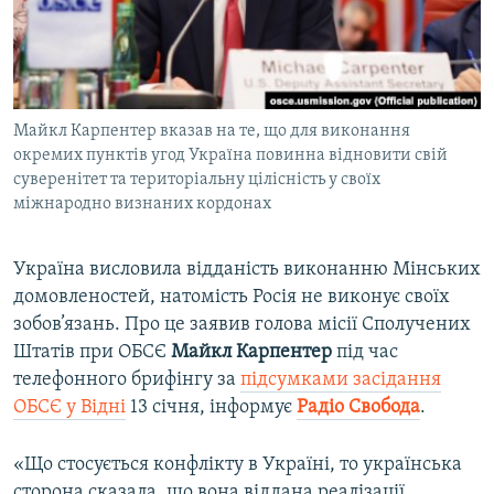
ВІДЕОУРОКИ «ELIFBE»
Русский
СВІДЧЕННЯ ОКУПАЦІЇ
Qırımtatar
УКРАЇНСЬКА ПРОБЛЕМА КРИМУ
Майкл Карпентер вказав на те, що для виконання
ДОЛУЧАЙСЯ!
ІНФОГРАФІКА
окремих пунктів угод Україна повинна відновити свій
суверенітет та територіальну цілісність у своїх
міжнародно визнаних кордонах
Усі сайти RFE/RL
Україна висловила відданість виконанню Мінських
домовленостей, натомість Росія не виконує своїх
зобов’язань. Про це заявив голова місії Сполучених
Штатів при ОБСЄ
Майкл Карпентер
під час
телефонного брифінгу за
підсумками засідання
ОБСЄ у Відні
13 січня, інформує
Радіо Свобода
.
«Що стосується конфлікту в Україні, то українська
сторона сказала, що вона віддана реалізації