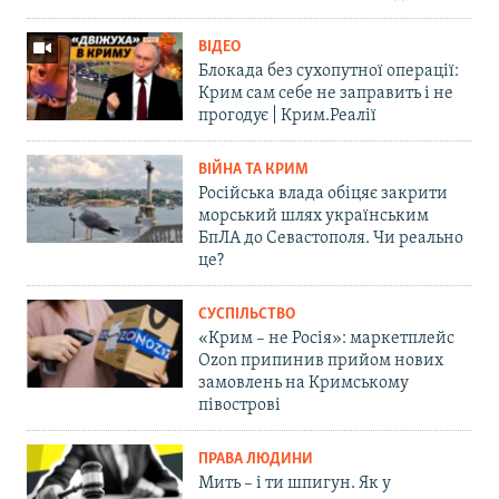
ВІДЕО
Блокада без сухопутної операції:
Крим сам себе не заправить і не
прогодує | Крим.Реалії
ВІЙНА ТА КРИМ
Російська влада обіцяє закрити
морський шлях українським
БпЛА до Севастополя. Чи реально
це?
СУСПІЛЬСТВО
«Крим – не Росія»: маркетплейс
Ozon припинив прийом нових
замовлень на Кримському
півострові
ПРАВА ЛЮДИНИ
Мить – і ти шпигун. Як у