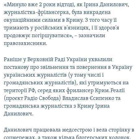
«Минуло вже 2 роки відтоді, як Ірина Данилович,
журналістка-фрілансерка, була викрадена
окупаційними силами в Криму. З того часу її
тримають у російських в'язницях, і її здоров'я
продовжує погіршуватися», – зазначили
правозахисники.
Раніше у Верховній Раді України ухвалили
постанову про звільнення та повернення в Україну
українських журналістів (у тому числі і
громадянських журналістів), які утримуються на
території РФ, серед яких фрилансер Крим.Реалії
(проєкт Радіо Свобода) Владислав Єсипенко та
громадянська журналістка з Криму Ірина
Данилович.
Данилович працювала медсестрою і вела сторінку в
соцмережах, а також кілька блогерських колонок,