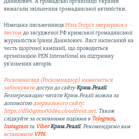
Данилович. А громадські організації України
вимагали звільнення громадянської активістки.
Німецька письменниця
Ніна Ґеорґе звернулася з
листом
до засудженої РФ кримської громадянської
журналістки Ірини Данилович. Лист написаний на
честь щорічної кампанії, що проводиться
організацією PEN Intenational на підтримку
ув'язнених авторів.
Роскомнагляд (Роскомнадзор) намагається
заблокувати
доступ до сайту
Крим.Реалії
.
Безперешкодно читати Крим.Реалії можна за
допомогою
дзеркального сайту
:
https://dfs0qrmo00d6u.cloudfront.net
. Також
слідкуйте за основними подіями в
Telegram
,
Instagram
та
Viber
Крим.Реалії
. Рекомендуємо вам
встановити
VPN
.