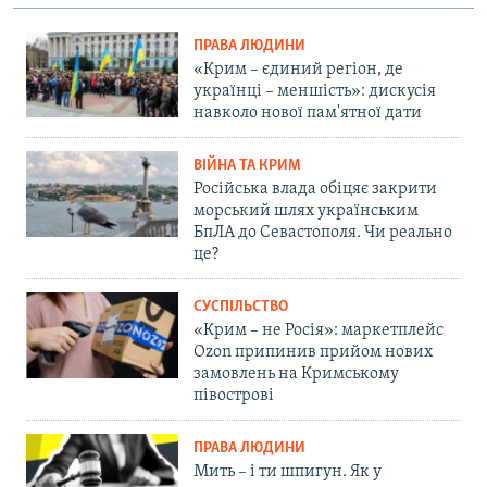
ПРАВА ЛЮДИНИ
«Крим – єдиний регіон, де
українці – меншість»: дискусія
навколо нової пам'ятної дати
ВІЙНА ТА КРИМ
Російська влада обіцяє закрити
морський шлях українським
БпЛА до Севастополя. Чи реально
це?
СУСПІЛЬСТВО
«Крим – не Росія»: маркетплейс
Ozon припинив прийом нових
замовлень на Кримському
півострові
ПРАВА ЛЮДИНИ
Мить – і ти шпигун. Як у