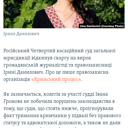
ВІДЕОУРОКИ «ELIFBE»
Русский
СВІДЧЕННЯ ОКУПАЦІЇ
Qırımtatar
УКРАЇНСЬКА ПРОБЛЕМА КРИМУ
Ірина Данилович
ДОЛУЧАЙСЯ!
ІНФОГРАФІКА
Російський Четвертий касаційний суд загальної
юрисдикції відкинув скаргу на вирок
Усі сайти RFE/RL
громадянській журналістці та правозахисниці
Ірині Данилович. Про це пише правозахисна
організація
«Кримський процес»
.
Як зазначається, колегія за участі судді Івана
Громова не побачила порушень законодавства в
тому, що суди, що стоять нижче, проігнорували
факт тримання кримчанки у підвалі без правового
статусу та адвокатської допомоги, а також не дали