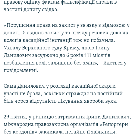
правову оцінку фактам фальсифікації справи в
частині допиту свідка.
«Порушення права на захист у зв'язку з відмовою у
допиті 15 свідків захисту та огляду речових доказів
колегія касаційної інстанції теж не побачила.
Ухвалу Верховного суду Криму, якою Ірину
Данилович засуджено до 6 років і 11 місяців
позбавлення волі, залишено без змін», – йдеться у
повідомленні.
Сама Данилович у розгляді касаційної скарги
участі не брала, оскільки страждає на постійний
біль через відсутність лікування хвороби вуха.
29 квітня, у річницю затримання Ірини Данилович,
міжнародна правозахисна організація «Репортери
без кордонів» закликала негайно її звільнити.