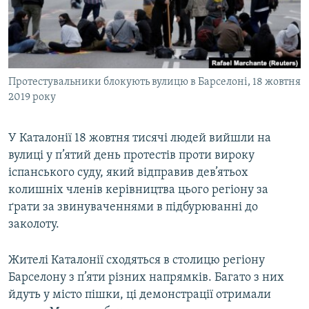
ВІДЕОУРОКИ «ELIFBE»
Русский
СВІДЧЕННЯ ОКУПАЦІЇ
Qırımtatar
УКРАЇНСЬКА ПРОБЛЕМА КРИМУ
Протестувальники блокують вулицю в Барселоні, 18 жовтня
ДОЛУЧАЙСЯ!
ІНФОГРАФІКА
2019 року
У Каталонії 18 жовтня тисячі людей вийшли на
Усі сайти RFE/RL
вулиці у п’ятий день протестів проти вироку
іспанського суду, який відправив дев’ятьох
колишніх членів керівництва цього регіону за
ґрати за звинуваченнями в підбурюванні до
заколоту.
Жителі Каталонії сходяться в столицю регіону
Барселону з п’яти різних напрямків. Багато з них
йдуть у місто пішки, ці демонстрації отримали