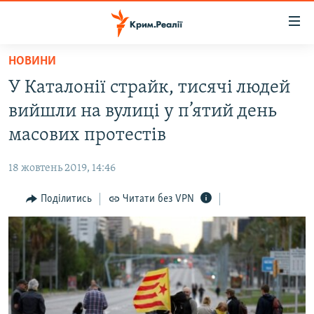
Доступність
посилання
Перейти
НОВИНИ
до
НОВИНИ
У Каталонії страйк, тисячі людей
основного
ВОДА.КРИМ
матеріалу
вийшли на вулиці у п’ятий день
ВІДЕО ТА ФОТО
Перейти
масових протестів
до
ПОЛІТИКА
основної
18 жовтень 2019, 14:46
БЛОГИ
навігації
Перейти
Поділитись
Читати без VPN
ПОГЛЯД
до
ІНТЕРВ'Ю
пошуку
ВСЕ ЗА ДЕНЬ
СПЕЦПРОЕКТИ
ЯК ОБІЙТИ БЛОКУВАННЯ
ДЕПОРТАЦІЯ