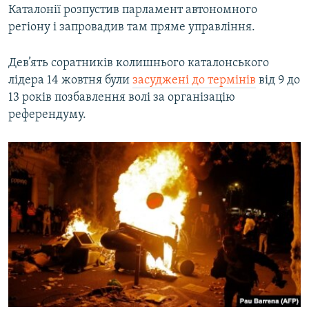
Каталонії розпустив парламент автономного
регіону і запровадив там пряме управління.
Дев’ять соратників колишнього каталонського
лідера 14 жовтня були
засуджені до термінів
від 9 до
13 років позбавлення волі за організацію
референдуму.