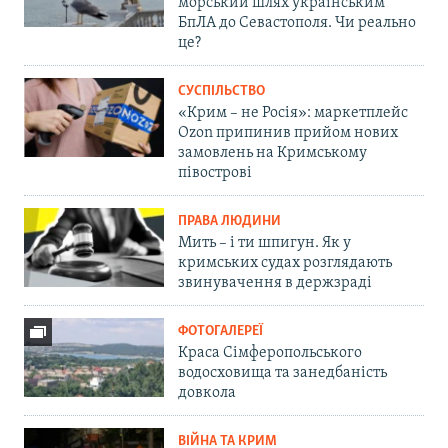
морський шлях українським
БпЛА до Севастополя. Чи реально
це?
СУСПІЛЬСТВО
«Крим – не Росія»: маркетплейс
Ozon припинив прийом нових
замовлень на Кримському
півострові
ПРАВА ЛЮДИНИ
Мить – і ти шпигун. Як у
кримських судах розглядають
звинувачення в держзраді
ФОТОГАЛЕРЕЇ
Краса Сімферопольського
водосховища та занедбаність
довкола
ВІЙНА ТА КРИМ