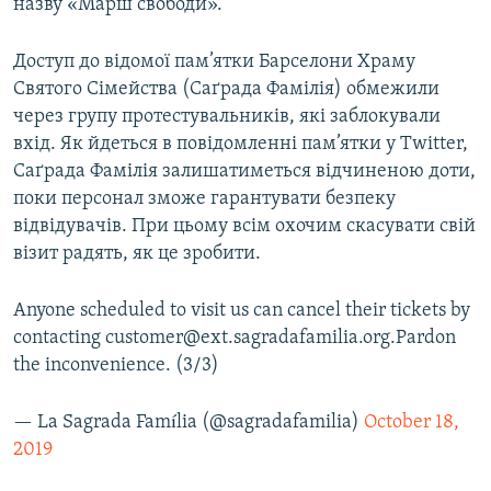
назву «Марш свободи».
Доступ до відомої пам’ятки Барселони Храму
Святого Сімейства (Саґрада Фамілія) обмежили
через групу протестувальників, які заблокували
вхід. Як йдеться в повідомленні пам’ятки у Twitter,
Саґрада Фамілія залишатиметься відчиненою доти,
поки персонал зможе гарантувати безпеку
відвідувачів. При цьому всім охочим скасувати свій
візит радять, як це зробити.
Anyone scheduled to visit us can cancel their tickets by
contacting customer@ext.sagradafamilia.org.Pardon
the inconvenience. (3/3)
— La Sagrada Família (@sagradafamilia)
October 18,
2019