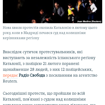
ВІДЕОУРОКИ «ELIFBE»
Русский
СВІДЧЕННЯ ОКУПАЦІЇ
Qırımtatar
УКРАЇНСЬКА ПРОБЛЕМА КРИМУ
Нова хвиля протестів охопила Каталонію в лютому цього
ДОЛУЧАЙСЯ!
ІНФОГРАФІКА
року, коли в Мадриді почався суд над колишніми
керівниками регіону
Усі сайти RFE/RL
Внаслідок сутичок протестувальників, які
виступають за незалежність іспанського регіону
Каталонії, з поліцією 21 лютого поранені
щонайменше 28 людей, з них 12 поліцейських,
передає
Радіо Свобода
з посиланням на агентство
Reuters.
Сьогоднішні протести, що пройшли по всій
Каталонії, пов'язані з судом над колишніми