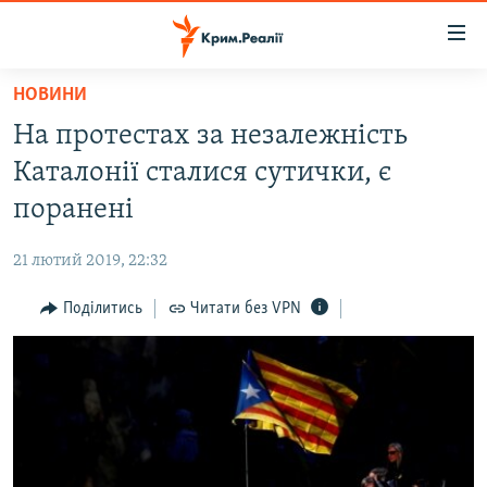
Доступність
посилання
Перейти
НОВИНИ
до
НОВИНИ
На протестах за незалежність
основного
ВОДА.КРИМ
матеріалу
Каталонії сталися сутички, є
ВІДЕО ТА ФОТО
Перейти
поранені
до
ПОЛІТИКА
основної
21 лютий 2019, 22:32
БЛОГИ
навігації
Перейти
Поділитись
Читати без VPN
ПОГЛЯД
до
ІНТЕРВ'Ю
пошуку
ВСЕ ЗА ДЕНЬ
СПЕЦПРОЕКТИ
ЯК ОБІЙТИ БЛОКУВАННЯ
ДЕПОРТАЦІЯ