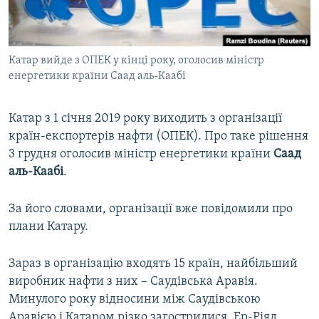
ВІДЕОУРОКИ «ELIFBE»
Русский
СВІДЧЕННЯ ОКУПАЦІЇ
Qırımtatar
Катар вийде з ОПЕК у кінці року, оголосив міністр
УКРАЇНСЬКА ПРОБЛЕМА КРИМУ
енергетики країни Саад аль-Каабі
ДОЛУЧАЙСЯ!
ІНФОГРАФІКА
Катар з 1 січня 2019 року виходить з організації
країн-експортерів нафти (ОПЕК). Про таке рішення
3 грудня оголосив міністр енергетики країни
Саад
Усі сайти RFE/RL
аль-Каабі
.
За його словами, організації вже повідомили про
плани Катару.
Зараз в організацію входять 15 країн, найбільший
виробник нафти з них – Саудівська Аравія.
Минулого року відносини між Саудівською
Аравією і Катаром різко загострилися. Ер-Ріяд,