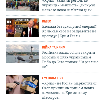
«Крим – єдиний регіон, де
українці – меншість»: дискусія
навколо нової пам'ятної дати
ВІДЕО
Блокада без сухопутної операції:
Крим сам себе не заправить і не
прогодує | Крим.Реалії
ВІЙНА ТА КРИМ
Російська влада обіцяє закрити
морський шлях українським
БпЛА до Севастополя. Чи реально
це?
СУСПІЛЬСТВО
«Крим – не Росія»: маркетплейс
Ozon припинив прийом нових
замовлень на Кримському
півострові