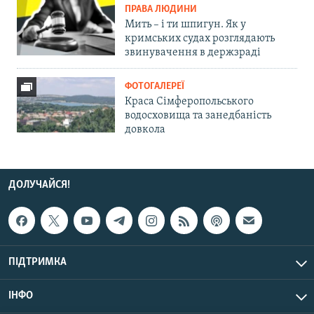
ПРАВА ЛЮДИНИ
Мить – і ти шпигун. Як у
кримських судах розглядають
звинувачення в держзраді
ФОТОГАЛЕРЕЇ
Краса Сімферопольського
водосховища та занедбаність
довкола
ДОЛУЧАЙСЯ!
ПІДТРИМКА
ІНФО