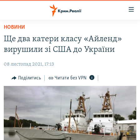
Доступність
посилання
Перейти
НОВИНИ
до
НОВИНИ
Ще два катери класу «Айленд»
основного
ВОДА.КРИМ
матеріалу
вирушили зі США до України
ВІДЕО ТА ФОТО
Перейти
до
08 листопад 2021, 17:13
ПОЛІТИКА
основної
БЛОГИ
Поділитись
Читати без VPN
навігації
Перейти
ПОГЛЯД
до
ІНТЕРВ'Ю
пошуку
ВСЕ ЗА ДЕНЬ
СПЕЦПРОЕКТИ
ЯК ОБІЙТИ БЛОКУВАННЯ
ДЕПОРТАЦІЯ