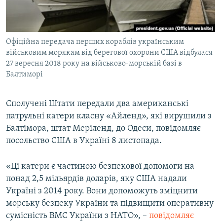
ВІДЕОУРОКИ «ELIFBE»
Русский
СВІДЧЕННЯ ОКУПАЦІЇ
Qırımtatar
Офіційна передача перших кораблів українським
УКРАЇНСЬКА ПРОБЛЕМА КРИМУ
військовим морякам від берегової охорони США відбулася
ДОЛУЧАЙСЯ!
ІНФОГРАФІКА
27 вересня 2018 року на військово-морській базі в
Балтиморі
Сполучені Штати передали два американські
Усі сайти RFE/RL
патрульні катери класну «Айленд», які вирушили з
Балтімора, штат Меріленд, до Одеси, повідомляє
посольство США в Україні 8 листопада.
«Ці катери є частиною безпекової допомоги на
понад 2,5 мільярдів доларів, яку США надали
Україні з 2014 року. Вони допоможуть зміцнити
морську безпеку України та підвищити оперативну
сумісність ВМС України з НАТО», –
повідомляє