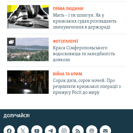
ПРАВА ЛЮДИНИ
Мить – і ти шпигун. Як у
кримських судах розглядають
звинувачення в держзраді
ФОТОГАЛЕРЕЇ
Краса Сімферопольського
водосховища та занедбаність
довкола
ВІЙНА ТА КРИМ
Сорок днів, сорок ночей. Про
результати кримської операції з
примусу Росії до миру
ДОЛУЧАЙСЯ!