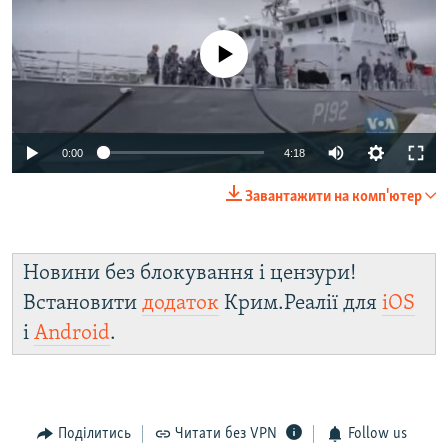
No media source currently available
0:00
4:18
Завантажити на комп'ютер
Новини без блокування і цензури!
Встановити
додаток
Крим.Реалії для
iOS
і
Android
.
Поділитись
Читати без VPN
Follow us