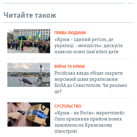
Читайте також
ПРАВА ЛЮДИНИ
«Крим – єдиний регіон, де
українці – меншість»: дискусія
навколо нової пам'ятної дати
ВІЙНА ТА КРИМ
Російська влада обіцяє закрити
морський шлях українським
БпЛА до Севастополя. Чи реально
це?
СУСПІЛЬСТВО
«Крим – не Росія»: маркетплейс
Ozon припинив прийом нових
замовлень на Кримському
півострові