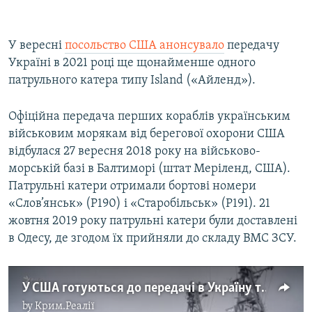
У вересні
посольство США анонсувало
передачу
Україні в 2021 році ще щонайменше одного
патрульного катера типу Island («Айленд»).
Офіційна передача перших кораблів українським
військовим морякам від берегової охорони США
відбулася 27 вересня 2018 року на військово-
морській базі в Балтиморі (штат Меріленд, США).
Патрульні катери отримали бортові номери
«Слов’янськ» (P190) і «Старобільськ» (P191). 21
жовтня 2019 року патрульні катери були доставлені
в Одесу, де згодом їх прийняли до складу ВМС ЗСУ.
У США готуються до передачі в Україну трьох катерів берегової охорони США (відео)
by
Крим.Реалії