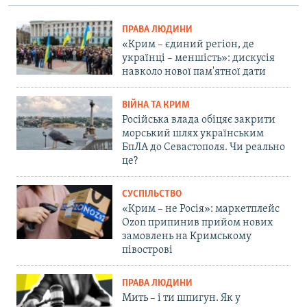
ПРАВА ЛЮДИНИ
«Крим – єдиний регіон, де
українці – меншість»: дискусія
навколо нової пам'ятної дати
ВІЙНА ТА КРИМ
Російська влада обіцяє закрити
морський шлях українським
БпЛА до Севастополя. Чи реально
це?
СУСПІЛЬСТВО
«Крим – не Росія»: маркетплейс
Ozon припинив прийом нових
замовлень на Кримському
півострові
ПРАВА ЛЮДИНИ
Мить – і ти шпигун. Як у