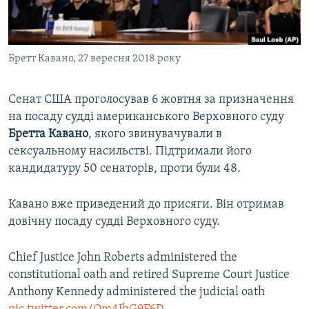
ВІДЕОУРОКИ «ELIFBE»
Русский
СВІДЧЕННЯ ОКУПАЦІЇ
Qırımtatar
Бретт Кавано, 27 вересня 2018 року
УКРАЇНСЬКА ПРОБЛЕМА КРИМУ
ДОЛУЧАЙСЯ!
ІНФОГРАФІКА
Сенат США проголосував 6 жовтня за призначення
на посаду судді американського Верховного суду
Бретта Кавано
, якого звинувачували в
Усі сайти RFE/RL
сексуальному насильстві. Підтримали його
кандидатуру 50 сенаторів, проти були 48.
Кавано вже приведений до присяги. Він отримав
довічну посаду судді Верховного суду.
Chief Justice John Roberts administered the
constitutional oath and retired Supreme Court Justice
Anthony Kennedy administered the judicial oath