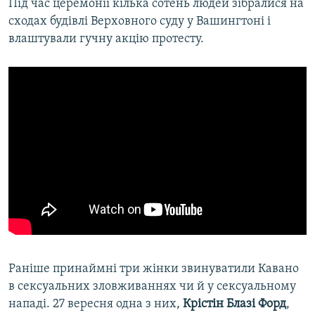
Під час церемонії кілька сотень людей зібралися на
сходах будівлі Верховного суду у Вашингтоні і
влаштували гучну акцію протесту.
Раніше принаймні три жінки звинуватили Кавано
в сексуальних зловживаннях чи й у сексуальному
нападі. 27 вересня одна з них,
Крістін Блазі Форд
,