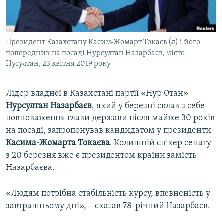
ВІДЕОУРОКИ «ELIFBE»
Русский
СВІДЧЕННЯ ОКУПАЦІЇ
Qırımtatar
Президент Казахстану Касим-Жомарт Токаєв (л) і його
УКРАЇНСЬКА ПРОБЛЕМА КРИМУ
попередник на посаді Нурсултан Назарбаєв, місто
ДОЛУЧАЙСЯ!
ІНФОГРАФІКА
Нусултан, 23 квітня 2019 року
Лідер владної в Казахстані партії «Нур Отан»
Нурсултан Назарбаєв
, який у березні склав з себе
Усі сайти RFE/RL
повноваження глави держави після майже 30 років
на посаді, запропонував кандидатом у президенти
Касима-Жомарта Токаєва
. Колишній спікер сенату
з 20 березня вже є президентом країни замість
Назарбаєва.
«Людям потрібна стабільність курсу, впевненість у
завтрашньому дні», – сказав 78-річний Назарбаєв.