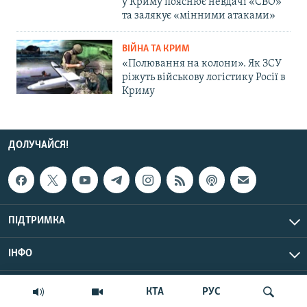
у Криму пояснює невдачі «СВО»
та залякує «мінними атаками»
ВІЙНА ТА КРИМ
«Полювання на колони». Як ЗСУ
ріжуть військову логістику Росії в
Криму
ДОЛУЧАЙСЯ!
ПІДТРИМКА
ІНФО
© Крим.Реалії, 2026 | Усі права застережено.
КТА
РУС