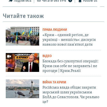
Поділитись
Читати без VPN
Follow us
Читайте також
ПРАВА ЛЮДИНИ
«Крим – єдиний регіон, де
українці – меншість»: дискусія
навколо нової пам'ятної дати
ВІДЕО
Блокада без сухопутної операції:
Крим сам себе не заправить і не
прогодує | Крим.Реалії
ВІЙНА ТА КРИМ
Російська влада обіцяє закрити
морський шлях українським
БпЛА до Севастополя. Чи реально
це?