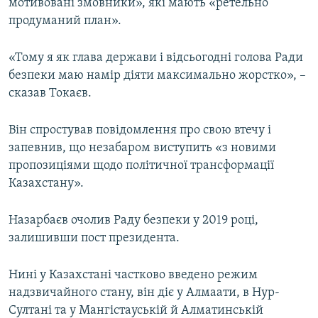
мотивовані змовники», які мають «ретельно
продуманий план».
«Тому я як глава держави і відсьогодні голова Ради
безпеки маю намір діяти максимально жорстко», –
сказав Токаєв.
Він спростував повідомлення про свою втечу і
запевнив, що незабаром виступить «з новими
пропозиціями щодо політичної трансформації
Казахстану».
Назарбаєв очолив Раду безпеки у 2019 році,
залишивши пост президента.
Нині у Казахстані частково введено режим
надзвичайного стану, він діє у Алмаати, в Нур-
Султані та у Мангістауській й Алматинській