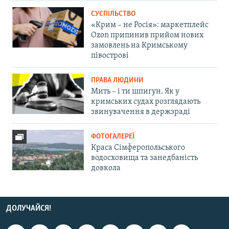
СУСПІЛЬСТВО
«Крим – не Росія»: маркетплейс
Ozon припинив прийом нових
замовлень на Кримському
півострові
ПРАВА ЛЮДИНИ
Мить – і ти шпигун. Як у
кримських судах розглядають
звинувачення в держзраді
ФОТОГАЛЕРЕЇ
Краса Сімферопольського
водосховища та занедбаність
довкола
ДОЛУЧАЙСЯ!