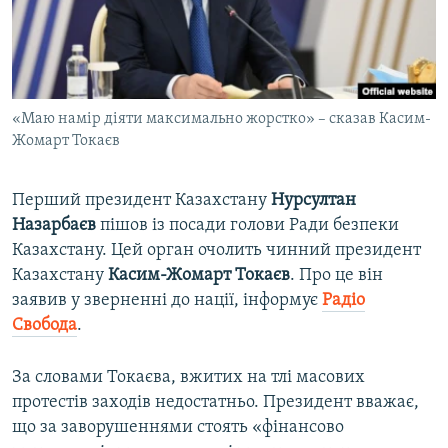
ВІДЕОУРОКИ «ELIFBE»
Русский
СВІДЧЕННЯ ОКУПАЦІЇ
Qırımtatar
УКРАЇНСЬКА ПРОБЛЕМА КРИМУ
«Маю намір діяти максимально жорстко» – сказав Касим-
ДОЛУЧАЙСЯ!
ІНФОГРАФІКА
Жомарт Токаєв
Перший президент Казахстану
Нурсултан
Усі сайти RFE/RL
Назарбаєв
пішов із посади голови Ради безпеки
Казахстану. Цей орган очолить чинний президент
Казахстану
Касим-Жомарт Токаєв
. Про це він
заявив у зверненні до нації, інформує
Радіо
Свобода
.
За словами Токаєва, вжитих на тлі масових
протестів заходів недостатньо. Президент вважає,
що за заворушеннями стоять «фінансово