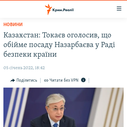
Доступність
посилання
Перейти
НОВИНИ
до
НОВИНИ
Казахстан: Токаєв оголосив, що
основного
ВОДА.КРИМ
матеріалу
обійме посаду Назарбаєва у Раді
ВІДЕО ТА ФОТО
Перейти
безпеки країни
до
ПОЛІТИКА
основної
05 січень 2022, 18:42
БЛОГИ
навігації
Перейти
Поділитись
Читати без VPN
ПОГЛЯД
до
ІНТЕРВ'Ю
пошуку
ВСЕ ЗА ДЕНЬ
СПЕЦПРОЕКТИ
ЯК ОБІЙТИ БЛОКУВАННЯ
ДЕПОРТАЦІЯ