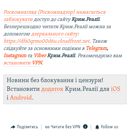
Роскомнагляд (Роскомнадзор) намагається
заблокувати
доступ до сайту
Крим.Реалії
.
Безперешкодно читати Крим.Реалії можна за
допомогою
дзеркального сайту
:
https://dfs0qrmo00d6u.cloudfront.net
. Також
слідкуйте за основними подіями в
Telegram
,
Instagram
та
Viber
Крим.Реалії
. Ре
комендуємо вам
встановити
VPN
.
Новини без блокування і цензури!
Встановити
додаток
Крим.Реалії для
iOS
і
Android
.
Поділитись
Читати без VPN
Follow us