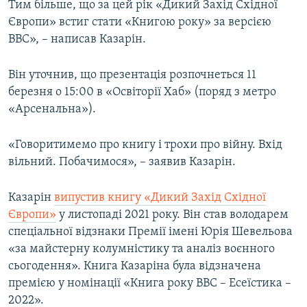
Тим більше, що за цей рік «Дикий Захід Східної
Європи» встиг стати «Книгою року» за версією
ВВС», – написав Казарін.
Він уточнив, що презентація розпочнеться 11
березня о 15:00 в «Освіторії Хаб» (поряд з метро
«Арсенальна»).
«Говоритимемо про книгу і трохи про війну. Вхід
вільний. Побачимося», – заявив Казарін.
Казарін
випустив книгу «Дикий Захід Східної
Європи»
у листопаді 2021 року. Він став володарем
спеціальної відзнаки Премії імені Юрія Шевельова
«за майстерну колумністику та аналіз воєнного
сьогодення». Книга Казаріна була відзначена
премією у номінації «Книга року BBC – Есеїстика –
2022».