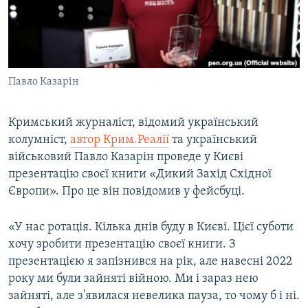
ВІДЕОУРОКИ «ELIFBE»
Русский
СВІДЧЕННЯ ОКУПАЦІЇ
Qırımtatar
УКРАЇНСЬКА ПРОБЛЕМА КРИМУ
Павло Казарін
ДОЛУЧАЙСЯ!
ІНФОГРАФІКА
Кримський журналіст, відомий український
колумніст,
автор Крим.Реалії
та український
Усі сайти RFE/RL
військовий Павло Казарін проведе у Києві
презентацію своєї книги «Дикий Захід Східної
Європи». Про це він повідомив у фейсбуці.
«У нас ротація. Кілька днів буду в Києві. Цієї суботи
хочу зробити презентацію своєї книги. З
презентацією я запізнився на рік, але навесні 2022
року ми були зайняті війною. Ми і зараз нею
зайняті, але з'явилася невелика пауза, то чому б і ні.