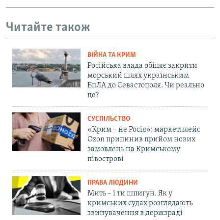
Читайте також
ВІЙНА ТА КРИМ
Російська влада обіцяє закрити
морський шлях українським
БпЛА до Севастополя. Чи реально
це?
СУСПІЛЬСТВО
«Крим – не Росія»: маркетплейс
Ozon припинив прийом нових
замовлень на Кримському
півострові
ПРАВА ЛЮДИНИ
Мить – і ти шпигун. Як у
кримських судах розглядають
звинувачення в держзраді