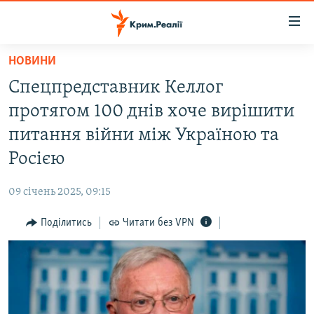
Доступність
посилання
Перейти
НОВИНИ
до
НОВИНИ
Спецпредставник Келлог
основного
ВОДА.КРИМ
матеріалу
протягом 100 днів хоче вирішити
ВІДЕО ТА ФОТО
Перейти
питання війни між Україною та
до
ПОЛІТИКА
Росією
основної
БЛОГИ
навігації
09 січень 2025, 09:15
Перейти
ПОГЛЯД
до
Поділитись
Читати без VPN
ІНТЕРВ'Ю
пошуку
ВСЕ ЗА ДЕНЬ
СПЕЦПРОЕКТИ
ЯК ОБІЙТИ БЛОКУВАННЯ
ДЕПОРТАЦІЯ