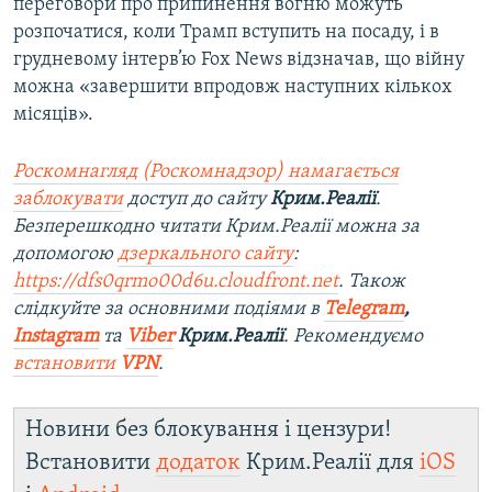
переговори про припинення вогню можуть
розпочатися, коли Трамп вступить на посаду, і в
грудневому інтерв’ю Fox News відзначав, що війну
можна «завершити впродовж наступних кількох
місяців».
Роскомнагляд (Роскомнадзор) намагається
заблокувати
доступ до сайту
Крим.Реалії
.
Безперешкодно читати Крим.Реалії можна за
допомогою
дзеркального сайту
:
https://dfs0qrmo00d6u.cloudfront.net
. Також
слідкуйте за основними подіями в
Telegram
,
Instagram
та
Viber
Крим.Реалії
. Рекомендуємо
встановити
VPN
.
Новини без блокування і цензури!
Встановити
додаток
Крим.Реалії для
iOS