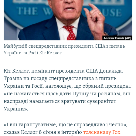
ВІДЕОУРОКИ «ELIFBE»
Русский
СВІДЧЕННЯ ОКУПАЦІЇ
Qırımtatar
УКРАЇНСЬКА ПРОБЛЕМА КРИМУ
ДОЛУЧАЙСЯ!
ІНФОГРАФІКА
Майбутній спецпредставник президента США з питань
України та Росії Кіт Келлог
Усі сайти RFE/RL
Кіт Келлог, номінант президента США Дональда
Трампа на посаду спецпредставника з питань
України та Росії, наголошує, що обраний президент
«не намагається щось дати Путіну чи росіянам, він
насправді намагається врятувати суверенітет
України».
«І він гарантуватиме, що це справедливо і чесно», –
сказав Келлог 8 січня в інтерв’ю
телеканалу Fox