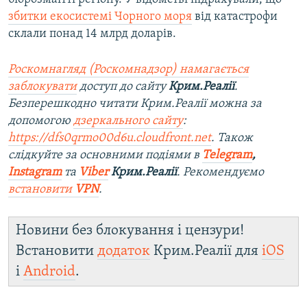
збитки екосистемі Чорного моря
від катастрофи
склали понад 14 млрд доларів.
Роскомнагляд (Роскомнадзор) намагається
заблокувати
доступ до сайту
Крим.Реалії
.
Безперешкодно читати Крим.Реалії можна за
допомогою
дзеркального сайту
:
https://dfs0qrmo00d6u.cloudfront.net
. Також
слідкуйте за основними подіями в
Telegram
,
Instagram
та
Viber
Крим.Реалії
. Рекомендуємо
встановити
VPN
.
Новини без блокування і цензури!
Встановити
додаток
Крим.Реалії для
iOS
і
Android
.