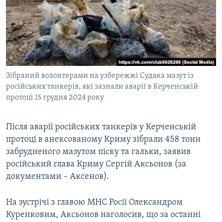
ВІДЕОУРОКИ «ELIFBE»
Русский
СВІДЧЕННЯ ОКУПАЦІЇ
Qırımtatar
УКРАЇНСЬКА ПРОБЛЕМА КРИМУ
ДОЛУЧАЙСЯ!
ІНФОГРАФІКА
Зібраний волонтерами на узбережжі Судака мазут із
російських танкерів, які зазнали аварії в Керченській
протоці 15 грудня 2024 року
Усі сайти RFE/RL
Після аварії російських танкерів у Керченській
протоці в анексованому Криму зібрали 458 тонн
забрудненого мазутом піску та гальки, заявив
російський глава Криму Сергій Аксьонов (за
документами – Аксенов).
На зустрічі з главою МНС Росії Олександром
Куренковим, Аксьонов наголосив, що за останні