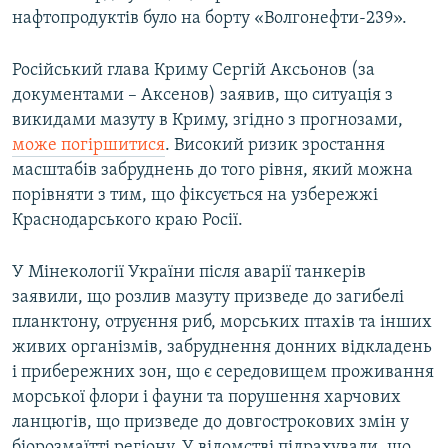
нафтопродуктів було на борту «Волгонефти-239».
Російський глава Криму Сергій Аксьонов (за
документами – Аксенов) заявив, що ситуація з
викидами мазуту в Криму, згідно з прогнозами,
може погіршитися
. Високий ризик зростання
масштабів забруднень до того рівня, який можна
порівняти з тим, що фіксується на узбережжі
Краснодарського краю Росії.
У Мінекології України після аварії танкерів
заявили, що розлив мазуту призведе до загибелі
планктону, отруєння риб, морських птахів та інших
живих організмів, забруднення донних відкладень
і прибережних зон, що є середовищем проживання
морської флори і фауни та порушення харчових
ланцюгів, що призведе до довгострокових змін у
біорозмаїтті регіону. У відомстві підрахували, що