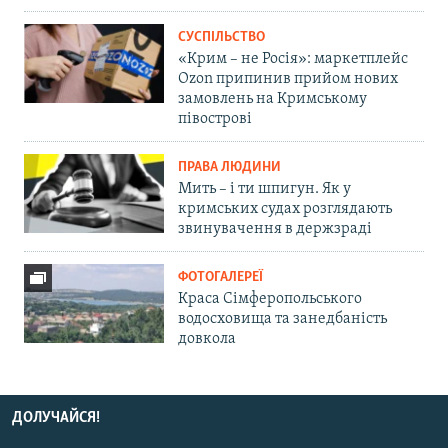
СУСПІЛЬСТВО
«Крим – не Росія»: маркетплейс
Ozon припинив прийом нових
замовлень на Кримському
півострові
ПРАВА ЛЮДИНИ
Мить – і ти шпигун. Як у
кримських судах розглядають
звинувачення в держзраді
ФОТОГАЛЕРЕЇ
Краса Сімферопольського
водосховища та занедбаність
довкола
ДОЛУЧАЙСЯ!