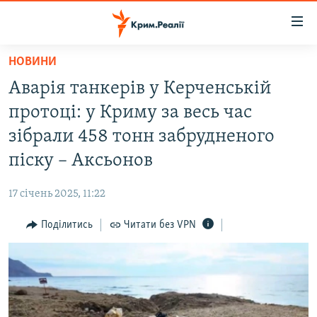
Доступність
посилання
Перейти
НОВИНИ
до
НОВИНИ
Аварія танкерів у Керченській
основного
ВОДА.КРИМ
матеріалу
протоці: у Криму за весь час
ВІДЕО ТА ФОТО
Перейти
зібрали 458 тонн забрудненого
до
ПОЛІТИКА
піску – Аксьонов
основної
БЛОГИ
навігації
17 січень 2025, 11:22
Перейти
ПОГЛЯД
до
Поділитись
Читати без VPN
ІНТЕРВ'Ю
пошуку
ВСЕ ЗА ДЕНЬ
СПЕЦПРОЕКТИ
ЯК ОБІЙТИ БЛОКУВАННЯ
ДЕПОРТАЦІЯ