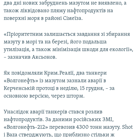
два дні нових забруднень мазутом не виявлено, а
також ліквідовано пляму нафтопродуктів на
поверхні моря в районі Сімеїза.
«Пріоритетним залишається завдання зі збирання
мазуту в морі та на березі, його подальша
утилізація, а також мінімізація шкоди для екології»,
– зазначив Аксьонов.
Як повідомляли Крим.Реалії, два танкери
«Волгонефть» із мазутом зазнали аварії в
Керченській протоці в неділю, 15 грудня, – за
основною версією, через шторм.
Унаслідок аварії танкерів стався розлив
нафтопродуктів. За даними російських ЗМІ,
«Волгонефть-212» перевозив 4300 тонн мазуту. Shot
і Baza стверджують, що приблизно стільки ж