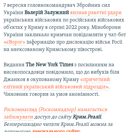
7 вересня головнокомандувач Збройних сил
України
Валерій Залужний
визнав ракетні удари
українських військових по російських військових
об'єктах у Криму в серпні 2022 року. Міноборони
України закликало кримчан повідомляти у чат-бот
«єВорог»
інформацію про дислокацію військ Росії
на анексованому Кримському півострові.
Видання
The New York Times
з посиланням на
високопосадовця повідомило, що до вибухів біля
Джанкоя в окупованому Криму
«причетний
елітний український військовий підрозділ»
.
Чиновник говорив за умов анонімності.
Роскомнагляд (Роскомнадзор) намагається
заблокувати
доступ до сайту
Крим.Реалії
.
Безперешкодно читати Крим.Реалії можна за
допомогою
дзеркального сайту
: