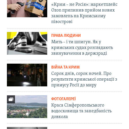
«Крим – не Росія»: маркетплейс
Ozon припинив прийом нових
замовлень на Кримському
півострові
ПРАВА ЛЮДИНИ
Мить – і ти шпигун. Як у
кримських судах розглядають
звинувачення в держзраді
ВІЙНА ТА КРИМ
Сорок днів, сорок ночей. Про
результати кримської операції з
примусу Росії до миру
ФОТОГАЛЕРЕЇ
Краса Сімферопольського
водосховища та занедбаність
довкола