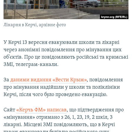
ВІДЕОУРОКИ «ELIFBE»
Русский
СВІДЧЕННЯ ОКУПАЦІЇ
Qırımtatar
Лікарня в Керчі, архівне фото
УКРАЇНСЬКА ПРОБЛЕМА КРИМУ
ДОЛУЧАЙСЯ!
ІНФОГРАФІКА
У Керчі 13 вересня евакуювали школи та лікарні
через анонімні повідомлення про мінування цих
об'єктів. Про це повідомляють російські та кримські
Усі сайти RFE/RL
ЗМІ, телеграм-канали.
За
даними видання «Вести Крым»
, повідомлення
про мінування надійшли у школи та поліклініки
Керчі, після чого було проведено евакуацію.
Сайт
«Керчь ФМ» написав
, що підтвердження про
«мінування» отримано з 26, 1, 23, 19, 2 шкіл, 3
лікарні. Місцеві ЗМІ повідомляють, що в Керчі