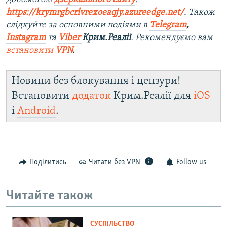
https://krymrgbcrlvrexoeaqjy.azureedge.net/
. Також
слідкуйте за основними подіями в
Telegram
,
Instagram
та
Viber
Крим.Реалії
. Рекомендуємо вам
встановити
VPN
.
Новини без блокування і цензури!
Встановити
додаток
Крим.Реалії для
iOS
і
Android
.
Поділитись
Читати без VPN
Follow us
Читайте також
СУСПІЛЬСТВО