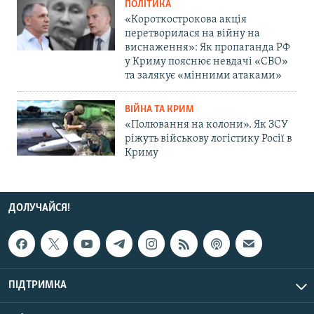
ПОЛІТИКА
«Короткострокова акція
перетворилася на війну на
виснаження»: Як пропаганда РФ
у Криму пояснює невдачі «СВО»
та залякує «мінними атаками»
ВІЙНА ТА КРИМ
«Полювання на колони». Як ЗСУ
ріжуть військову логістику Росії в
Криму
ДОЛУЧАЙСЯ!
ПІДТРИМКА