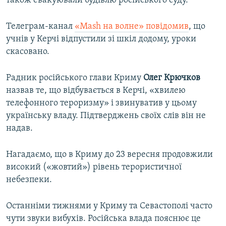
також евакуювали будівлю російського суду.
Телеграм-канал
«Mash на волне» повідомив
, що
учнів у Керчі відпустили зі шкіл додому, уроки
скасовано.
Радник російського глави Криму
Олег Крючков
назвав те, що відбувається в Керчі, «хвилею
телефонного тероризму» і звинуватив у цьому
українську владу. Підтверджень своїх слів він не
надав.
Нагадаємо, що в Криму до 23 вересня продовжили
високий («жовтий») рівень терористичної
небезпеки.
Останніми тижнями у Криму та Севастополі часто
чути звуки вибухів. Російська влада пояснює це