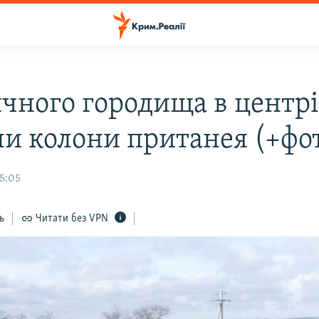
ичного городища в центрі
ли колони пританея (+фо
15:05
ь
Читати без VPN