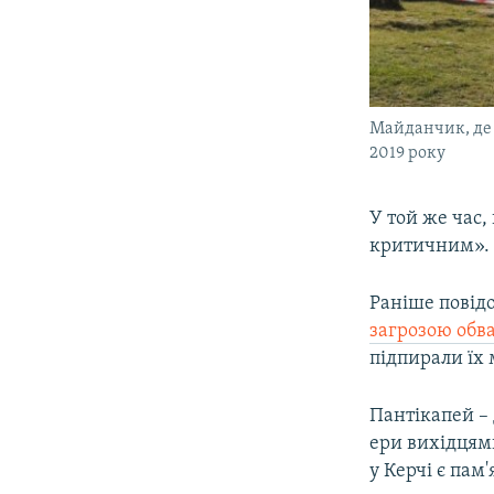
Майданчик, де 
2019 року
У той же час,
критичним».
Раніше повід
загрозою обв
підпирали їх
​Пантікапей –
ери вихідцями
у Керчі є па