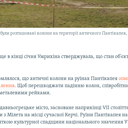
були розташовані колони на території античного Пантікапея, 
 ще в кінці січня Умрихіна стверджувала, що стан об'єкт
омлялося, що античні колони на руїнах Пантікапея
опи
алення
. Щоб перешкоджати падінню колон, співробіт
 металевими рейками.
 давньогрецьке місто, засноване наприкінці VII столітт
 з Мілета на місці сучасної Керчі. Руїни Пантікапея на
м'яткою культурної спадщини національного значення У