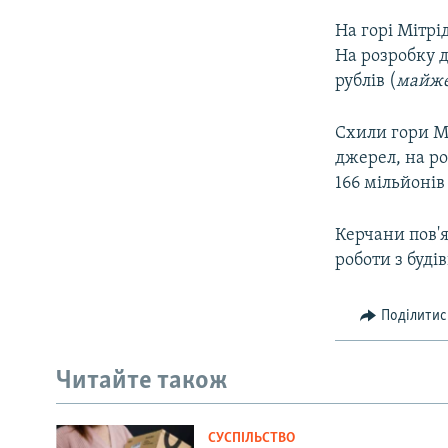
На горі Мітрі
На розробку 
рублів (
майже
Схили гори М
джерел, на ро
166 мільйонів 
Керчани пов'я
роботи з буді
Поділитис
Читайте також
СУСПІЛЬСТВО