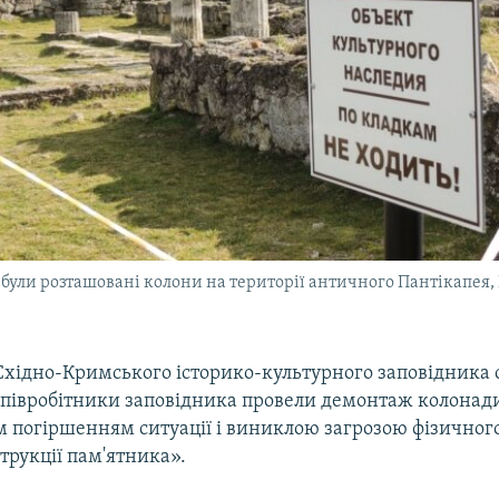
були розташовані колони на території античного Пантікапея, 
Східно-Кримського історико-культурного заповідника 
співробітники заповідника провели демонтаж колонади 
 погіршенням ситуації і виниклою загрозою фізичного
трукції пам'ятника».