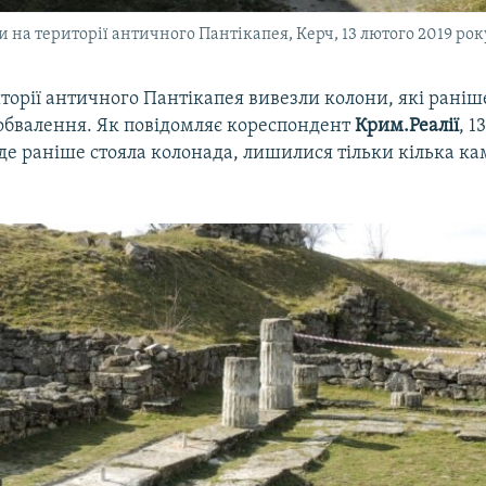
на території античного Пантікапея, Керч, 13 лютого 2019 рок
иторії античного Пантікапея вивезли колони, які рані
 обвалення. Як повідомляє кореспондент
Крим.Реалії
, 1
де раніше стояла колонада, лишилися тільки кілька ка