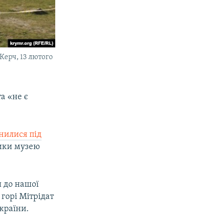
Керч, 13 лютого
а «не є
нилися під
ники музею
я до нашої
 горі Мітрідат
країни.