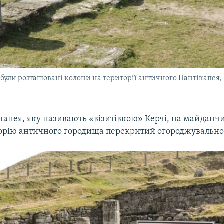
були розташовані колони на території античного Пантікапея, 
танея, яку називають «візитівкою» Керчі, на майданчи
торію античного городища перекритий огороджувально