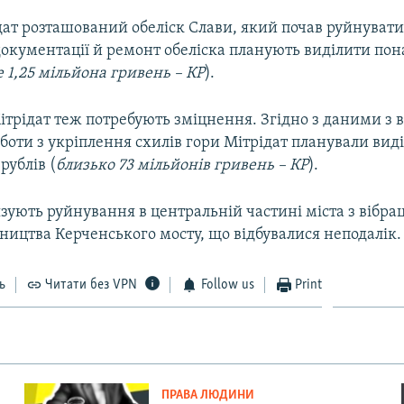
дат розташований обеліск Слави, який почав руйнувати
документації й ремонт обеліска планують виділити пон
 1,25 мільйона гривень – КР
).
ітрідат теж потребують зміцнення. Згідно з даними з 
боти з укріплення схилів гори Мітрідат планували вид
рублів (
близько 73 мільйонів гривень – КР
).
зують руйнування в центральній частині міста з вібра
вництва Керченського мосту, що відбувалися неподалік.
ь
Читати без VPN
Follow us
Print
ПРАВА ЛЮДИНИ