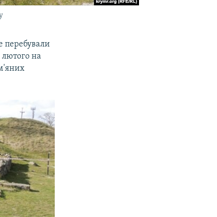
у
ше перебували
3 лютого на
м'яних