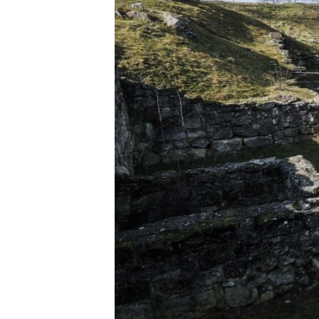
ВІДЕОУРОКИ «ELIFBE»
СВІДЧЕННЯ ОКУПАЦІЇ
УКРАЇНСЬКА ПРОБЛЕМА КРИМУ
ІНФОГРАФІКА