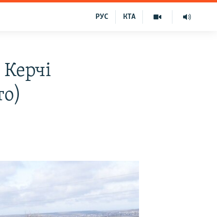
РУС
КТА
 Керчі
то)