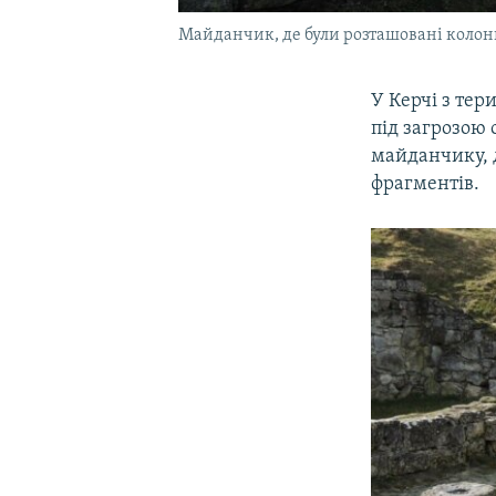
Майданчик, де були розташовані колони 
У Керчі з тер
під загрозою
майданчику, 
фрагментів.