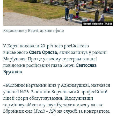
ВІДЕОУРОКИ «ELIFBE»
Русский
СВІДЧЕННЯ ОКУПАЦІЇ
Qırımtatar
УКРАЇНСЬКА ПРОБЛЕМА КРИМУ
Кладовище у Керчі, архівне фото
ДОЛУЧАЙСЯ!
ІНФОГРАФІКА
У Керчі поховали 23-річного російського
військового
Олега Орлова
, який загинув у районі
Усі сайти RFE/RL
Маріуполя. Про це у своєму телеграм-каналі
повідомив російський глава Керчі
Святослав
Брусаков
.
«Молодий керчанин жив у Аджимушкаї, навчався
у школі №26. Закінчив Керченський професійний
ліцей сфери обслуговування. Відслуживши
термінову військову службу, залишився у лавах
Збройних сил (
Росії – КР
) на службі за контрактом.