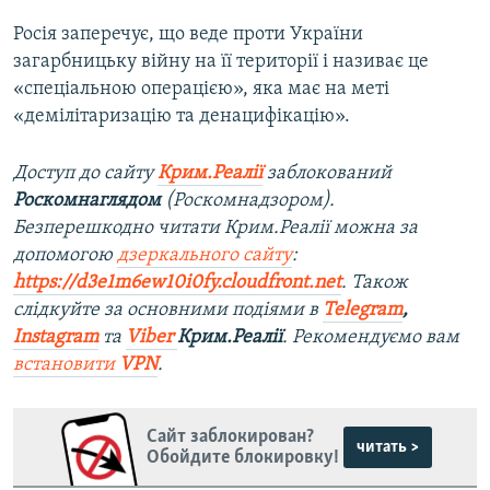
Росія заперечує, що веде проти України
загарбницьку війну на її території і називає це
«спеціальною операцією», яка має на меті
«демілітаризацію та денацифікацію».
Доступ до сайту
Крим.Реалії
заблокований
Роскомнаглядом
(Роскомнадзором).
Безперешкодно читати Крим.Реалії можна за
допомогою
дзеркального сайту
:
https://d3e1m6ew10i0fy.cloudfront.net
. Також
слідкуйте за основними подіями в
Telegram
,
Instagram
та
Viber
Крим.Реалії
. Рекомендуємо вам
встановити
VPN
.
Сайт заблокирован?
читать >
Обойдите блокировку!