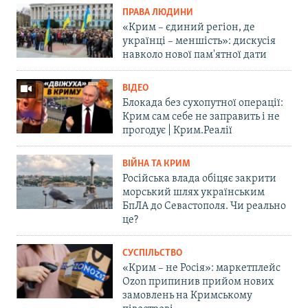
ПРАВА ЛЮДИНИ
«Крим – єдиний регіон, де
українці – меншість»: дискусія
навколо нової пам'ятної дати
ВІДЕО
Блокада без сухопутної операції:
Крим сам себе не заправить і не
прогодує | Крим.Реалії
ВІЙНА ТА КРИМ
Російська влада обіцяє закрити
морський шлях українським
БпЛА до Севастополя. Чи реально
це?
СУСПІЛЬСТВО
«Крим – не Росія»: маркетплейс
Ozon припинив прийом нових
замовлень на Кримському