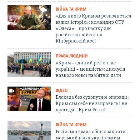
ВІЙНА ТА КРИМ
«Для них із Кримом розпочнеться
важка історія»: командир ОТУ
«Одеса» – про пастку для
російських військ на
Кінбурнській косі
ПРАВА ЛЮДИНИ
«Крим – єдиний регіон, де
українці – меншість»: дискусія
навколо нової пам'ятної дати
ВІДЕО
Блокада без сухопутної операції:
Крим сам себе не заправить і не
прогодує | Крим.Реалії
ВІЙНА ТА КРИМ
Російська влада обіцяє закрити
морський шлях українським