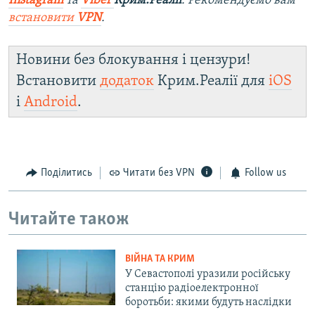
Instagram
та
Viber
Крим.Реалії
. Ре
комендуємо вам
встановити
VPN
.
Новини без блокування і цензури!
Встановити
додаток
Крим.Реалії для
iOS
і
Android
.
Поділитись
Читати без VPN
Follow us
Читайте також
ВІЙНА ТА КРИМ
У Севастополі уразили російську
станцію радіоелектронної
боротьби: якими будуть наслідки