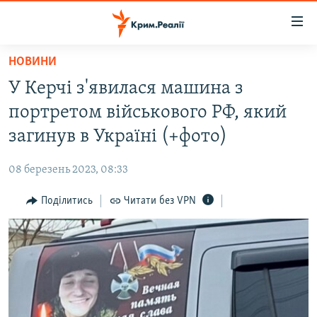
Доступність
посилання
Перейти
НОВИНИ
до
НОВИНИ
У Керчі з'явилася машина з
основного
ВОДА.КРИМ
матеріалу
портретом військового РФ, який
ВІДЕО ТА ФОТО
Перейти
загинув в Україні (+фото)
до
ПОЛІТИКА
основної
08 березень 2023, 08:33
БЛОГИ
навігації
Перейти
Поділитись
Читати без VPN
ПОГЛЯД
до
ІНТЕРВ'Ю
пошуку
ВСЕ ЗА ДЕНЬ
СПЕЦПРОЕКТИ
ЯК ОБІЙТИ БЛОКУВАННЯ
ДЕПОРТАЦІЯ