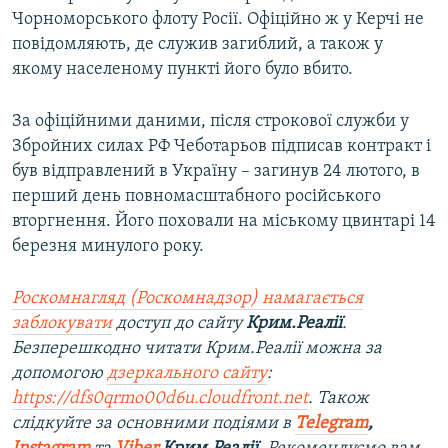
Чорноморського флоту Росії. Офіційно ж у Керчі не
повідомляють, де служив загиблий, а також у
якому населеному пункті його було вбито.
За офіційними даними, після строкової служби у
Збройних силах РФ Чеботарьов підписав контракт і
був відправлений в Україну – загинув 24 лютого, в
перший день повномасштабного російського
вторгнення. Його поховали на міському цвинтарі 14
березня минулого року.
Роскомнагляд (Роскомнадзор) намагається
заблокувати
доступ до сайту
Крим.Реалії
.
Безперешкодно читати Крим.Реалії можна за
допомогою
дзеркального сайту
:
https://dfs0qrmo00d6u.cloudfront.net
. Також
слідкуйте за основними подіями в
Telegram
,