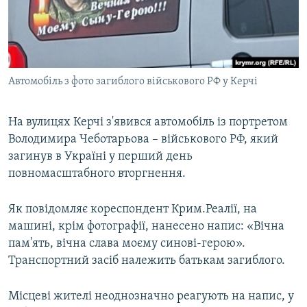
ВІДЕОУРОКИ «ELIFBE»
Русский
СВІДЧЕННЯ ОКУПАЦІЇ
Qırımtatar
УКРАЇНСЬКА ПРОБЛЕМА КРИМУ
Автомобіль з фото загиблого військового РФ у Керчі
ДОЛУЧАЙСЯ!
ІНФОГРАФІКА
На вулицях Керчі з'явився автомобіль із портретом
Володимира Чеботарьова – військового РФ, який
Усі сайти RFE/RL
загинув в Україні у перший день
повномасштабного вторгнення.
Як повідомляє кореспондент Крим.Реалії, на
машині, крім фотографії, нанесено напис: «Вічна
пам'ять, вічна слава моєму синові-герою».
Транспортний засіб належить батькам загиблого.
Місцеві жителі неоднозначно реагують на напис, у