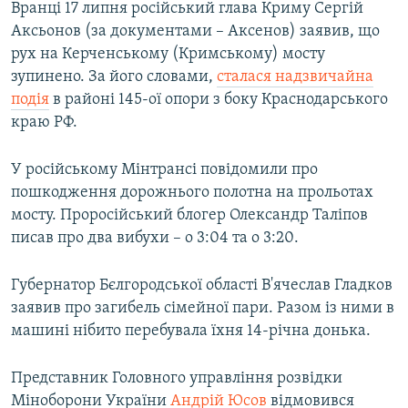
Вранці 17 липня російський глава Криму Сергій
Аксьонов (за документами – Аксенов) заявив, що
рух на Керченському (Кримському) мосту
зупинено. За його словами,
сталася надзвичайна
подія
в районі 145-ої опори з боку Краснодарського
краю РФ.
У російському Мінтрансі повідомили про
пошкодження дорожнього полотна на прольотах
мосту. Проросійський блогер Олександр Таліпов
писав про два вибухи – о 3:04 та о 3:20.
Губернатор Бєлгородської області В'ячеслав Гладков
заявив про загибель сімейної пари. Разом із ними в
машині нібито перебувала їхня 14-річна донька.
Представник Головного управління розвідки
Міноборони України
Андрій Юсов
відмовився