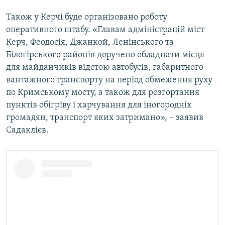
ВІДЕОУРОКИ «ELIFBE»
Також у Керчі буде організовано роботу
Русский
СВІДЧЕННЯ ОКУПАЦІЇ
оперативного штабу. «Главам адміністрацій міст
Qırımtatar
Керч, Феодосія, Джанкой, Ленінського та
УКРАЇНСЬКА ПРОБЛЕМА КРИМУ
Білогірського районів доручено обладнати місця
ДОЛУЧАЙСЯ!
ІНФОГРАФІКА
для майданчиків відстою автобусів, габаритного
вантажного транспорту на період обмеження руху
по Кримському мосту, а також для розгортання
пунктів обігріву і харчування для іногородніх
Усі сайти RFE/RL
громадян, транспорт яких затримано», – заявив
Садаклієв.