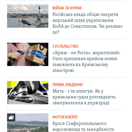
ВІЙНА ТА КРИМ
Російська влада обіцяє закрити
морський шлях українським
БпЛА до Севастополя. Чи реально
це?
СУСПІЛЬСТВО
«Крим – не Росія»: маркетплейс
Ozon припинив прийом нових
замовлень на Кримському
півострові
ПРАВА ЛЮДИНИ
Мить – і ти шпигун. Як у
кримських судах розглядають
звинувачення в держзраді
ФОТОГАЛЕРЕЇ
Краса Сімферопольського
водосховища та занедбаність