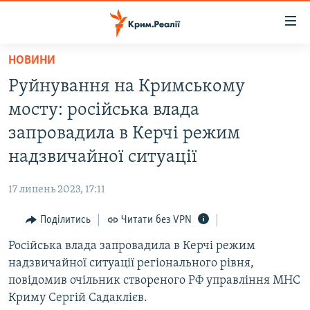
Доступність
посилання
Перейти
НОВИНИ
до
НОВИНИ
Руйнування на Кримському
основного
ВОДА.КРИМ
матеріалу
мосту: російська влада
ВІДЕО ТА ФОТО
Перейти
запровадила в Керчі режим
до
ПОЛІТИКА
надзвичайної ситуації
основної
БЛОГИ
навігації
17 липень 2023, 17:11
Перейти
ПОГЛЯД
до
Поділитись
Читати без VPN
ІНТЕРВ'Ю
пошуку
Російська влада запровадила в Керчі режим
ВСЕ ЗА ДЕНЬ
надзвичайної ситуації регіонального рівня,
СПЕЦПРОЕКТИ
повідомив очільник створеного РФ управління МНС
Криму Сергій Садаклієв.
ЯК ОБІЙТИ БЛОКУВАННЯ
ДЕПОРТАЦІЯ