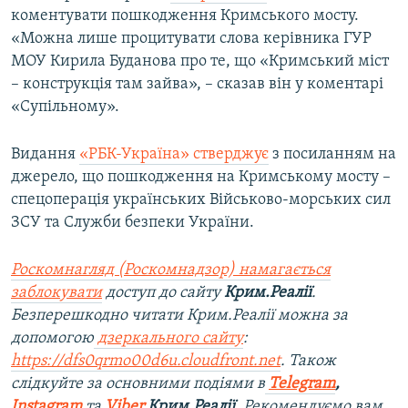
коментувати пошкодження Кримського мосту.
«Можна лише процитувати слова керівника ГУР
МОУ Кирила Буданова про те, що «Кримський міст
– конструкція там зайва», – сказав він у коментарі
«Супільному».
Видання
«РБК-Україна» стверджує
з посиланням на
джерело, що пошкодження на Кримському мосту –
спецоперація українських Військово-морських сил
ЗСУ та Служби безпеки України.
Роскомнагляд (Роскомнадзор) намагається
заблокувати
доступ до сайту
Крим.Реалії
.
Безперешкодно читати Крим.Реалії можна за
допомогою
дзеркального сайту
:
https://dfs0qrmo00d6u.cloudfront.net
. Також
слідкуйте за основними подіями в
Telegram
,
Instagram
та
Viber
Крим.Реалії
. Рекомендуємо вам