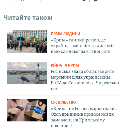
Читайте також
ПРАВА ЛЮДИНИ
«Крим – єдиний регіон, де
українці – меншість»: дискусія
навколо нової пам'ятної дати
ВІЙНА ТА КРИМ
Російська влада обіцяє закрити
морський шлях українським
БпЛА до Севастополя. Чи реально
це?
СУСПІЛЬСТВО
«Крим – не Росія»: маркетплейс
Ozon припинив прийом нових
замовлень на Кримському
півострові