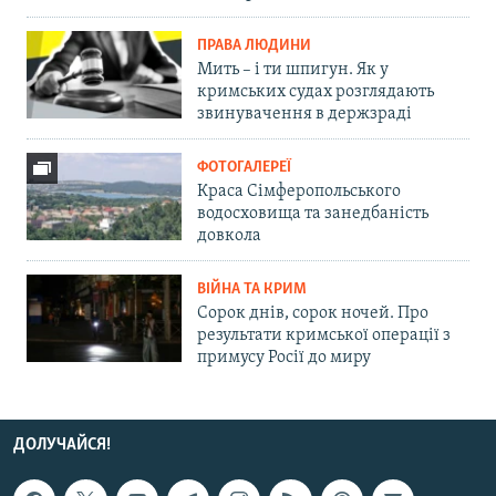
ПРАВА ЛЮДИНИ
Мить – і ти шпигун. Як у
кримських судах розглядають
звинувачення в держзраді
ФОТОГАЛЕРЕЇ
Краса Сімферопольського
водосховища та занедбаність
довкола
ВІЙНА ТА КРИМ
Сорок днів, сорок ночей. Про
результати кримської операції з
примусу Росії до миру
ДОЛУЧАЙСЯ!