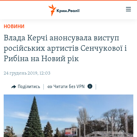
Доступність
посилання
Перейти
НОВИНИ
до
НОВИНИ
Влада Керчі анонсувала виступ
основного
ВОДА.КРИМ
матеріалу
російських артистів Сенчукової і
ВІДЕО ТА ФОТО
Перейти
Рибіна на Новий рік
до
ПОЛІТИКА
основної
24 грудень 2019, 12:03
БЛОГИ
навігації
Перейти
Поділитись
Читати без VPN
ПОГЛЯД
до
ІНТЕРВ'Ю
пошуку
ВСЕ ЗА ДЕНЬ
СПЕЦПРОЕКТИ
ЯК ОБІЙТИ БЛОКУВАННЯ
ДЕПОРТАЦІЯ