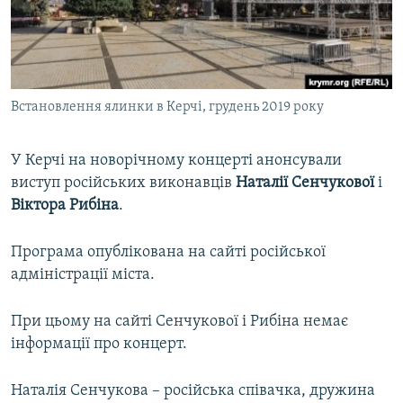
ВІДЕОУРОКИ «ELIFBE»
Русский
СВІДЧЕННЯ ОКУПАЦІЇ
Qırımtatar
УКРАЇНСЬКА ПРОБЛЕМА КРИМУ
Встановлення ялинки в Керчі, грудень 2019 року
ДОЛУЧАЙСЯ!
ІНФОГРАФІКА
У Керчі на новорічному концерті анонсували
виступ російських виконавців
Наталії Сенчукової
і
Усі сайти RFE/RL
Віктора Рибіна
.
Програма опублікована на сайті російської
адміністрації міста.
При цьому на сайті Сенчукової і Рибіна немає
інформації про концерт.
Наталія Сенчукова – російська співачка, дружина