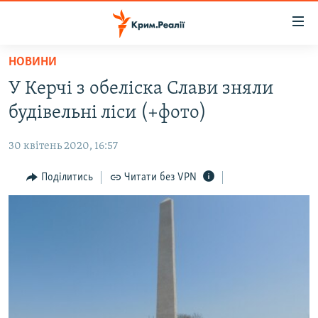
Доступність
посилання
Перейти
НОВИНИ
до
НОВИНИ
У Керчі з обеліска Слави зняли
основного
ВОДА.КРИМ
матеріалу
будівельні ліси (+фото)
ВІДЕО ТА ФОТО
Перейти
до
30 квітень 2020, 16:57
ПОЛІТИКА
основної
БЛОГИ
Поділитись
Читати без VPN
навігації
Перейти
ПОГЛЯД
до
ІНТЕРВ'Ю
пошуку
ВСЕ ЗА ДЕНЬ
СПЕЦПРОЕКТИ
ЯК ОБІЙТИ БЛОКУВАННЯ
ДЕПОРТАЦІЯ