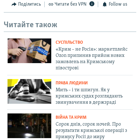
Поділитись
Читати без VPN
Follow us
Читайте також
СУСПІЛЬСТВО
«Крим – не Росія»: маркетплейс
Ozon припинив прийом нових
замовлень на Кримському
півострові
ПРАВА ЛЮДИНИ
Мить – і ти шпигун. Як у
кримських судах розглядають
звинувачення в держзраді
ВІЙНА ТА КРИМ
Сорок днів, сорок ночей. Про
результати кримської операції з
примусу Росії до миру