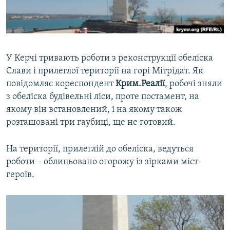
ВІДЕОУРОКИ «ELIFBE»
Русский
СВІДЧЕННЯ ОКУПАЦІЇ
Qırımtatar
УКРАЇНСЬКА ПРОБЛЕМА КРИМУ
У Керчі тривають роботи з реконструкції обеліска
ДОЛУЧАЙСЯ!
ІНФОГРАФІКА
Слави і прилеглої території на горі Мітрідат. Як
повідомляє кореспондент
Крим.Реалії
, робочі зняли
з обеліска будівельні ліси, проте постамент, на
якому він встановлений, і на якому також
Усі сайти RFE/RL
розташовані три гаубиці, ще не готовий.
На території, прилеглій до обеліска, ведуться
роботи – облицьовано огорожу із зірками міст-
героїв.