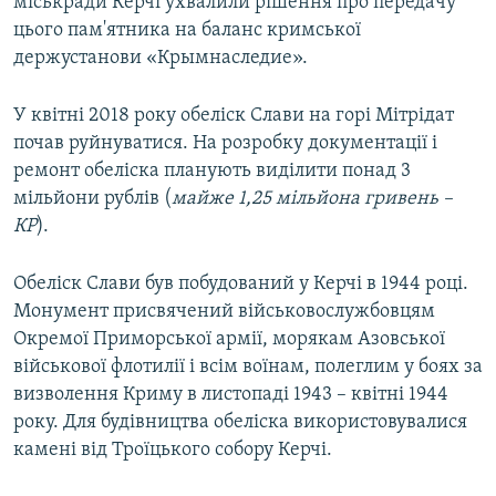
міськради Керчі ухвалили рішення про передачу
цього пам'ятника на баланс кримської
держустанови «Крымнаследие».
У квітні 2018 року обеліск Слави на горі Мітрідат
почав руйнуватися. На розробку документації і
ремонт обеліска планують виділити понад 3
мільйони рублів (
майже 1,25 мільйона гривень –
КР
).
Обеліск Слави був побудований у Керчі в 1944 році.
Монумент присвячений військовослужбовцям
Окремої Приморської армії, морякам Азовської
військової флотилії і всім воїнам, полеглим у боях за
визволення Криму в листопаді 1943 – квітні 1944
року. Для будівництва обеліска використовувалися
камені від Троїцького собору Керчі.