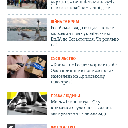
українці – меншість»: дискусія
навколо нової пам'ятної дати
ВІЙНА ТА КРИМ
Російська влада обіцяє закрити
морський шлях українським
БпЛА до Севастополя. Чи реально
це?
СУСПІЛЬСТВО
«Крим – не Росія»: маркетплейс
Ozon припинив прийом нових
замовлень на Кримському
півострові
ПРАВА ЛЮДИНИ
Мить – і ти шпигун. Як у
кримських судах розглядають
звинувачення в держзраді
ФОТОГАЛЕРЕЇ