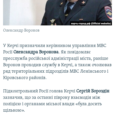
ВІДЕОУРОКИ «ELIFBE»
Русский
СВІДЧЕННЯ ОКУПАЦІЇ
Qırımtatar
УКРАЇНСЬКА ПРОБЛЕМА КРИМУ
Олександр Воронов
ДОЛУЧАЙСЯ!
ІНФОГРАФІКА
У Керчі призначили керівником управління МВС
Росії
Олександра Воронова
. Як повідомляє
Усі сайти RFE/RL
пресслужба російської адміністрації міста, раніше
Воронов проходив службу в Керчі, а також очолював
ряд територіальних підрозділів МВС Ленінського і
Кіровського районів.
Підконтрольний Росії голова Керчі
Сергій Бороздін
зазначив, що за останні півроку взаємодія між
поліцією і органами міської влади «була досить
щільною».