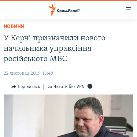
Доступність
посилання
Перейти
НОВИНИ
до
НОВИНИ
У Керчі призначили нового
основного
ВОДА.КРИМ
матеріалу
начальника управління
ВІДЕО ТА ФОТО
Перейти
російського МВС
до
ПОЛІТИКА
основної
22 листопад 2019, 15:48
БЛОГИ
навігації
Перейти
Поділитись
Читати без VPN
ПОГЛЯД
до
ІНТЕРВ'Ю
пошуку
ВСЕ ЗА ДЕНЬ
СПЕЦПРОЕКТИ
ЯК ОБІЙТИ БЛОКУВАННЯ
ДЕПОРТАЦІЯ