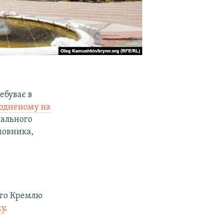
ебуває в
юдненому на
нального
мовника,
ого Кремлю
ку
.