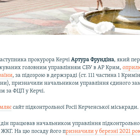
аступника прокурора Керчі
Артура Фрундіна
, який пер
куваних головним управлінням СБУ в АР Крим,
оприл
раїни
, за підозрою в держзраді (ст. 111 частина 1 Кримі
їни), призначили начальником управління єдиного за
м за ФЦП у Керчі.
омляє
сайт підконтрольної Росії Керченської міськради.
ндін працював начальником управління підконтрольн
 ЖКГ. На цю посаду його п
ризначили у березні 2021 ро