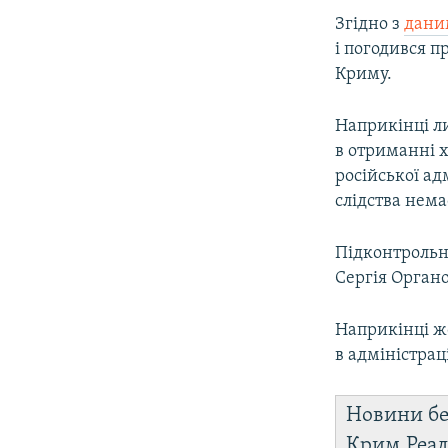
Згідно з
дани
і погодився п
Криму.
Наприкінці л
в отриманні 
російської ад
слідства нема
Підконтрольни
Сергія Орган
Наприкінці жо
в адміністраці
Новини бе
Крим.Реал