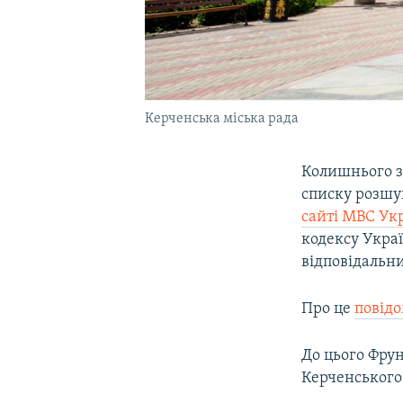
Керченська міська рада
Колишнього з
списку розшу
сайті МВС Ук
кодексу Укра
відповідальни
Про це
повід
До цього Фру
Керченського