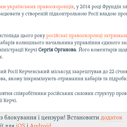
ми українських правоохоронців
, у 2014 році Фрундін 
рацювати у створеній підконтрольною Росії владою про
истопада цього року
російські правоохоронці затримал
хабарів колишнього начальника управління єдиного з
міністрації Керчі
Сергія Органова
. Його коментарів що
є.
й Росії Керченський міськсуд заарештував до 22 січня
ова, якому інкримінують отримання хабарів та підробк
втня співробітники російських силових структур прове
ї Керчі.
з блокування і цензури! Встановити
додаток
ії для
iOS
і
Android
.