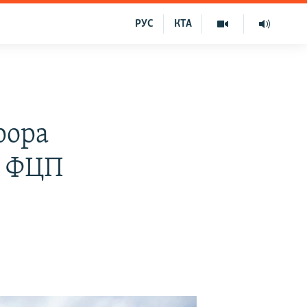
РУС
КТА
рора
а ФЦП