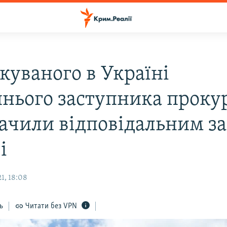
куваного в Україні
нього заступника проку
ачили відповідальним з
і
1, 18:08
ь
Читати без VPN