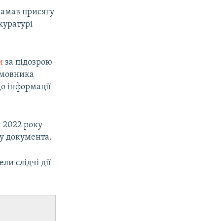
зламав присягу
куратурі
и
за підозрою
амовника
до інформації
 2022 року
у документа.
ли слідчі дії