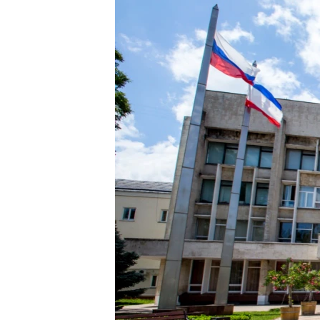
ВІДЕОУРОКИ «ELIFBE»
СВІДЧЕННЯ ОКУПАЦІЇ
УКРАЇНСЬКА ПРОБЛЕМА КРИМУ
ІНФОГРАФІКА