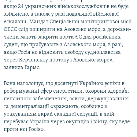
якщо 24 українських військовослужбовців не буде
звільнено, а також у разі подальшої військової
ескалації. Мандат Спеціальної моніторингової місії
ОБСЄ слід поширити на Азовське море, а держави-
члени мають закрити порти ЄС для російських
суден, що прибувають з Азовського моря, в разі,
якщо Росія не відновить свободу судноплавства
через Керченську протоку і Азовське море», –
заявила Гармс.
Вона наголошує, що досягнуті Україною успіхи в
реформуванні сфер енергетики, охорони здоров’я,
пенсійного забезпечення, освіти, держуправління
та децентралізації «вражають, особливо з
урахуванням вкрай складної ситуації, в якій
перебуває Україна через окупацію і війну, яку веде
проти неї Росія».