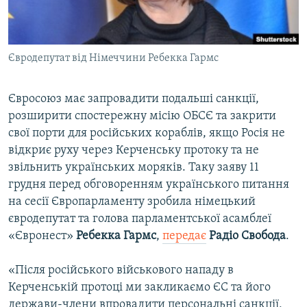
ВІДЕОУРОКИ «ELIFBE»
Русский
СВІДЧЕННЯ ОКУПАЦІЇ
Qırımtatar
Євродепутат від Німеччини Ребекка Гармс
УКРАЇНСЬКА ПРОБЛЕМА КРИМУ
ДОЛУЧАЙСЯ!
ІНФОГРАФІКА
Євросоюз має запровадити подальші санкції,
розширити спостережну місію ОБСЄ та закрити
свої порти для російських кораблів, якщо Росія не
Усі сайти RFE/RL
відкриє руху через Керченську протоку та не
звільнить українських моряків. Таку заяву 11
грудня перед обговоренням українського питання
на сесії Європарламенту зробила німецький
євродепутат та голова парламентської асамблеї
«Євронест»
Ребекка Гармс
,
передає
Радіо Свобода
.
«Після російського військового нападу в
Керченській протоці ми закликаємо ЄС та його
держави-члени впровадити персональні санкції,