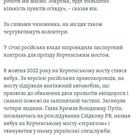
роботи ми маємо. Зокрема, буде збільшено
кількість пунктів огляду», – сказав він.
За словами чиновника, на місцях також
чергуватимуть волонтери.
У січні російська влада запровадила паспортний
контроль для проїзду Керченським мостом.
8 жовтня 2022 року на Керченському мосту стався
вибух. За версією російських правоохоронців, на
мосту підірвали вантажний автомобіль, що
призвело до обвалення двох прольотів автодороги і
сильної пожежі на залізничній частині. Загинули
чотири людини. Глава Кремля Володимир Путін,
посилаючись на розслідування Слідкому РФ, назвав
вибух на Керченському мосту «терактом» і
звинуватив у ньому українські спецслужби.