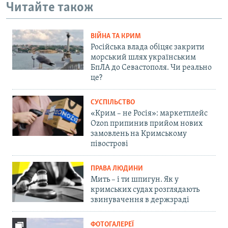
Читайте також
ВІЙНА ТА КРИМ
Російська влада обіцяє закрити
морський шлях українським
БпЛА до Севастополя. Чи реально
це?
СУСПІЛЬСТВО
«Крим – не Росія»: маркетплейс
Ozon припинив прийом нових
замовлень на Кримському
півострові
ПРАВА ЛЮДИНИ
Мить – і ти шпигун. Як у
кримських судах розглядають
звинувачення в держзраді
ФОТОГАЛЕРЕЇ