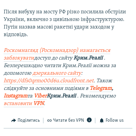
Після вибуху на мосту РФ різко посилила обстріли
України, включно з цивільною інфраструктурою.
Путін назвав масові ракетні удари заходом у
відповідь.
Роскомнагляд (Роскомнадзор) намагається
заблокувати
доступ до сайту
Крим.Реалії
.
Безперешкодно читати Крим.Реалії можна за
допомогою
дзеркального сайту
:
https://dfs0qrmo00d6u.cloudfront.net
. Також
слідкуйте за основними подіями в
Telegram
,
Instagram
та
Viber
Крим.Реалії
. Рекомендуємо
встановити
VPN
.
Поділитись
Читати без VPN
Follow us