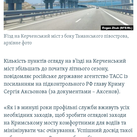
ВІДЕОУРОКИ «ELIFBE»
Русский
СВІДЧЕННЯ ОКУПАЦІЇ
Qırımtatar
УКРАЇНСЬКА ПРОБЛЕМА КРИМУ
В'їзд на Керченський міст з боку Таманського півострова,
ДОЛУЧАЙСЯ!
ІНФОГРАФІКА
архівне фото
Кількість пунктів огляду на в'їзді на Керченський
Усі сайти RFE/RL
міст збільшать до початку літнього сезону,
повідомляє російське державне агентство ТАСС із
посиланням на підконтрольного РФ главу Криму
Сергія Аксьонова (за документами – Аксенов).
«Як і в минулі роки профільні служби вживуть усіх
необхідних заходів, щоб зробити оглядові заходи
на Кримському мосту комфортними для водіїв та
мінімізувати час очікування. Успішний досвід такої