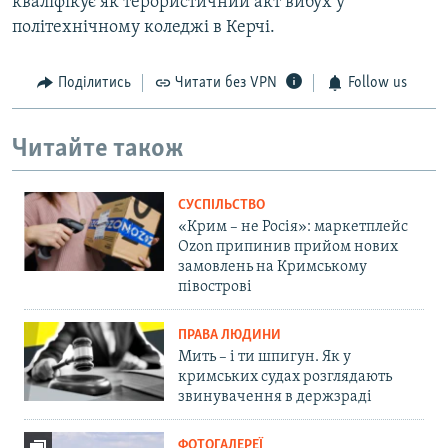
кваліфікує як терористичний акт вибух у
політехнічному коледжі в Керчі.
Поділитись
Читати без VPN
Follow us
Читайте також
СУСПІЛЬСТВО
«Крим – не Росія»: маркетплейс
Ozon припинив прийом нових
замовлень на Кримському
півострові
ПРАВА ЛЮДИНИ
Мить – і ти шпигун. Як у
кримських судах розглядають
звинувачення в держзраді
ФОТОГАЛЕРЕЇ