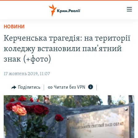
Доступність
посилання
Перейти
НОВИНИ
до
НОВИНИ
Керченська трагедія: на території
основного
ВОДА.КРИМ
матеріалу
коледжу встановили пам'ятний
ВІДЕО ТА ФОТО
Перейти
знак (+фото)
до
ПОЛІТИКА
основної
17 жовтень 2019, 11:07
БЛОГИ
навігації
Перейти
Поділитись
Читати без VPN
ПОГЛЯД
до
ІНТЕРВ'Ю
пошуку
ВСЕ ЗА ДЕНЬ
СПЕЦПРОЕКТИ
ЯК ОБІЙТИ БЛОКУВАННЯ
ДЕПОРТАЦІЯ