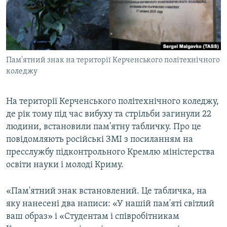
ВІДЕОУРОКИ «ELIFBE»
Русский
СВІДЧЕННЯ ОКУПАЦІЇ
Qırımtatar
УКРАЇНСЬКА ПРОБЛЕМА КРИМУ
Пам'ятний знак на території Керченського політехнічного
ДОЛУЧАЙСЯ!
ІНФОГРАФІКА
коледжу
На території Керченського політехнічного коледжу,
Усі сайти RFE/RL
де рік тому під час вибуху та стрільби загинули 22
людини, встановили пам'ятну табличку. Про це
повідомляють російські ЗМІ з посиланням на
пресслужбу підконтрольного Кремлю міністерства
освіти науки і молоді Криму.
«Пам'ятний знак встановлений. Це табличка, на
яку нанесені два написи: «У нашій пам'яті світлий
ваш образ» і «Студентам і співробітникам