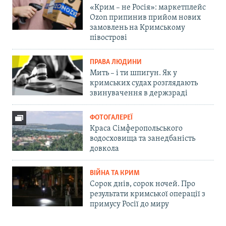
«Крим – не Росія»: маркетплейс
Ozon припинив прийом нових
замовлень на Кримському
півострові
ПРАВА ЛЮДИНИ
Мить – і ти шпигун. Як у
кримських судах розглядають
звинувачення в держзраді
ФОТОГАЛЕРЕЇ
Краса Сімферопольського
водосховища та занедбаність
довкола
ВІЙНА ТА КРИМ
Сорок днів, сорок ночей. Про
результати кримської операції з
примусу Росії до миру