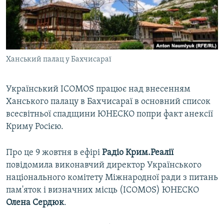
ВІДЕОУРОКИ «ELIFBE»
Русский
СВІДЧЕННЯ ОКУПАЦІЇ
Qırımtatar
УКРАЇНСЬКА ПРОБЛЕМА КРИМУ
Ханський палац у Бахчисараї
ДОЛУЧАЙСЯ!
ІНФОГРАФІКА
Український ICOMOS працює над внесенням
Ханського палацу в Бахчисараї в основний список
Усі сайти RFE/RL
всесвітньої спадщини ЮНЕСКО попри факт анексії
Криму Росією.
Про це 9 жовтня в ефірі
Радіо Крим.Реалії
повідомила виконавчий директор Українського
національного комітету Міжнародної ради з питань
пам'яток і визначних місць (ICOMOS) ЮНЕСКО
Олена Сердюк
.