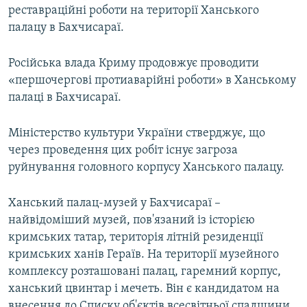
реставраційні роботи на території Ханського
палацу в Бахчисараї.
Російська влада Криму продовжує проводити
«першочергові протиаварійні роботи» в Ханському
палаці в Бахчисараї.
Міністерство культури України стверджує, що
через проведення цих робіт існує загроза
руйнування головного корпусу Ханського палацу.
Ханський палац-музей у Бахчисараї –
найвідоміший музей, пов'язаний із історією
кримських татар, територія літній резиденції
кримських ханів Гераїв. На території музейного
комплексу розташовані палац, гаремний корпус,
ханський цвинтар і мечеть. Він є кандидатом на
внесення до Списку об'єктів всесвітньої спадщини