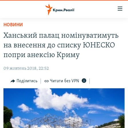
Доступність
посилання
Перейти
НОВИНИ
до
НОВИНИ
Ханський палац номінуватимуть
основного
ВОДА.КРИМ
матеріалу
на внесення до списку ЮНЕСКО
ВІДЕО ТА ФОТО
Перейти
попри анексію Криму
до
ПОЛІТИКА
основної
09 жовтень 2018, 22:52
БЛОГИ
навігації
Перейти
Поділитись
Читати без VPN
ПОГЛЯД
до
ІНТЕРВ'Ю
пошуку
ВСЕ ЗА ДЕНЬ
СПЕЦПРОЕКТИ
ЯК ОБІЙТИ БЛОКУВАННЯ
ДЕПОРТАЦІЯ