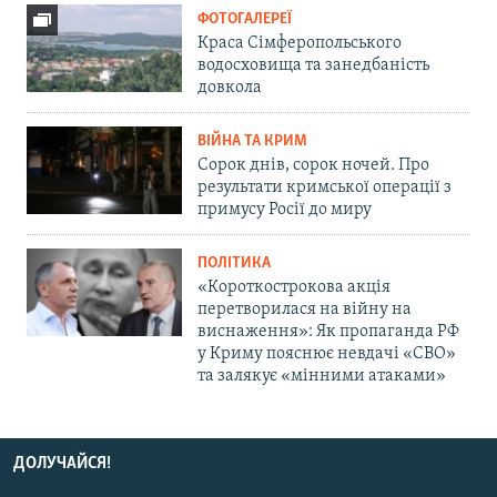
ФОТОГАЛЕРЕЇ
Краса Сімферопольського
водосховища та занедбаність
довкола
ВІЙНА ТА КРИМ
Сорок днів, сорок ночей. Про
результати кримської операції з
примусу Росії до миру
ПОЛІТИКА
«Короткострокова акція
перетворилася на війну на
виснаження»: Як пропаганда РФ
у Криму пояснює невдачі «СВО»
та залякує «мінними атаками»
ДОЛУЧАЙСЯ!