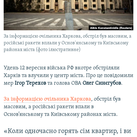
ВІДЕОУРОКИ «ELIFBE»
Русский
СВІДЧЕННЯ ОКУПАЦІЇ
Qırımtatar
УКРАЇНСЬКА ПРОБЛЕМА КРИМУ
За інформацією очільника Харкова, обстріл був масовим, а
ДОЛУЧАЙСЯ!
ІНФОГРАФІКА
російські ракети вплали у Основ'янському та Київському
районах міста (фото ілюстративне)
Усі сайти RFE/RL
Удень 12 вересня війська РФ вкотре обстріляли
Харків та влучили у центр міста. Про це повідомили
мер
Ігор Терехов
та голова ОВА
Олег Синєгубов
.
За інформацією очільника Харкова
, обстріл був
масовим, а російські ракети впали в
Основ’янському та Київському районах міста.
«Коли одночасно горять сім квартир, і ви