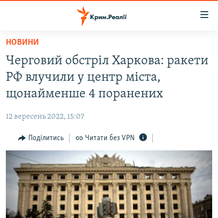
Доступність
посилання
Перейти
НОВИНИ
до
НОВИНИ
Черговий обстріл Харкова: ракети
основного
ВОДА.КРИМ
матеріалу
РФ влучили у центр міста,
ВІДЕО ТА ФОТО
Перейти
щонайменше 4 поранених
до
ПОЛІТИКА
основної
12 вересень 2022, 15:07
БЛОГИ
навігації
Перейти
Поділитись
Читати без VPN
ПОГЛЯД
до
ІНТЕРВ'Ю
пошуку
ВСЕ ЗА ДЕНЬ
СПЕЦПРОЕКТИ
ЯК ОБІЙТИ БЛОКУВАННЯ
ДЕПОРТАЦІЯ