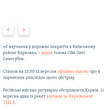
P
N
r
e
e
x
v
t
«Є влучання у дорожнє покриття в Київському
i
s
районі Харкова», –
додав
голова ОВА Олег
o
l
Синєгубов.
u
i
s
d
Станом на 13:50 12 вересня
офіційно відомо
про 4
s
e
поранених унаслідок цього обстрілу.
l
i
Російські війська регулярно обстрілюють Харків. 11
d
вересня одна із ракет
влучила по Харківській
e
ТЕЦ-5
.