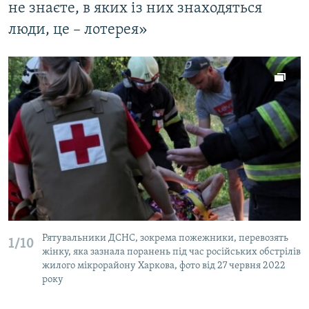
не знаєте, в яких із них знаходяться
люди, це – лотерея»
Рятувальники ДСНС, зокрема пожежники, перевозять
1/10
жінку, яка зазнала поранень під час російських обстрілів
жилого мікрорайону Харкова, фото від 27 червня 2022
року