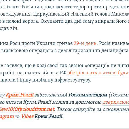
х літаки. Росіяни продовжують терор проти представни
моврядування. Циркунівський сільський голова Микол
є в полоні ворога. Окупанти два дні тому викрали його 
одав він.
йна Росії проти України триває
29-й день
. Росія назива
військовою операцією з демілітаризації та денацифіка
 заявляв, що в ході своєї так званої «операції» не чіп
країні, натомість війська РФ
обстрілюють житлові буд
 школи і іншу цивільну інфраструктуру.
йту
Крим.Реалії
заблокований
Роскомнаглядом
(Роском
о читати Крим.Реалії можна за допомогою
дзеркально
6ew10i0fy.cloudfront.net
. Також слідкуйте за основними
tagram
та
Viber
Крим.Реалії
.​