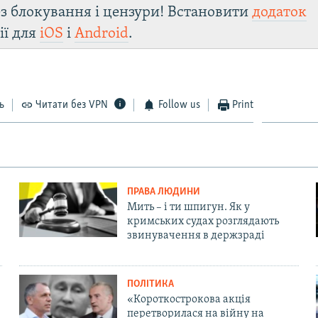
з блокування і цензури! Встановити
додаток
ії для
iOS
і
Android
.
ь
Читати без VPN
Follow us
Print
ПРАВА ЛЮДИНИ
Мить – і ти шпигун. Як у
кримських судах розглядають
звинувачення в держзраді
ПОЛІТИКА
«Короткострокова акція
перетворилася на війну на