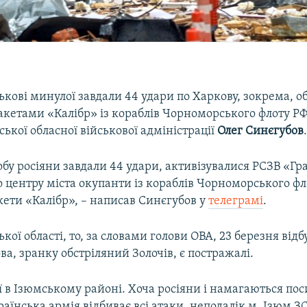
ськові минулої завдали 44 удари по Харкову, зокрема, о
акетами «Калібр» із кораблів Чорноморського флоту РФ
ської обласної військової адміністрації
Олег Синєгубов
бу росіяни завдали 44 удари, активізувалися РСЗВ «Гр
По центру міста окупанти із кораблів Чорноморського ф
кети «Калібр», – написав Синєгубов у
телеграмі
.
кої області, то, за словами голови ОВА, 23 березня відб
ва, зранку обстріляний Золочів, є постражалі.
 в Ізюмському районі. Хоча росіяни і намагаються по
аїнська армія відбиває всі атаки, неподалік м. Ізюм 