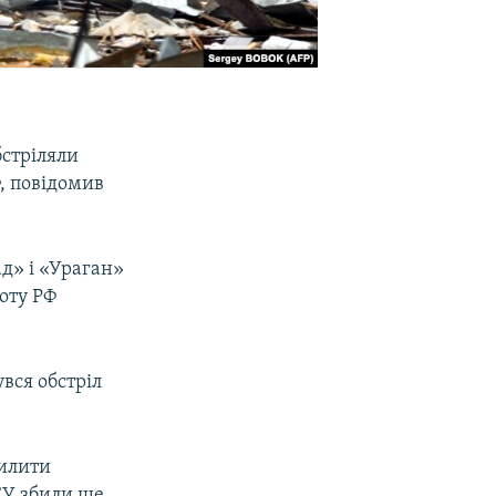
бстріляли
, повідомив
.
ад» і «Ураган»
лоту РФ
увся обстріл
силити
ЗСУ збили ще