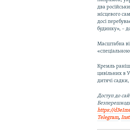
два російськи
місцевого са
досі перебува
будинку», – д
Масштабна ві
«спеціальною 
Кремль раніше
цивільних в У
дитячі садки,
Доступ до са
Безперешкодн
https://d3e1m
Telegram
,
Ins