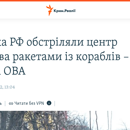
ка РФ обстріляли центр
а ракетами із кораблів –
а ОВА
2, 13:04
ь
Читати без VPN