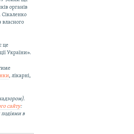
ків органів
а Сікаленко
з власного
є це
ції України».
атиме
инки
, лікарні,
надзором).
го сайту
:
 подіями в