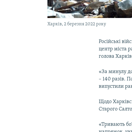
Харків, 2 березня 2022 року
Російські вій
центр міста р
голова Харків
«За минулу до
– 140 разів. 
випустили ра
Щодо Харківсь
Старого Салто
«Тривають бої
напрямок, укр