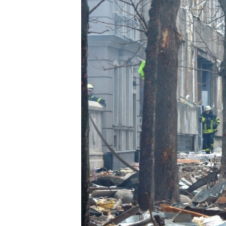
ВІДЕОУРОКИ «ELIFBE»
СВІДЧЕННЯ ОКУПАЦІЇ
УКРАЇНСЬКА ПРОБЛЕМА КРИМУ
ІНФОГРАФІКА