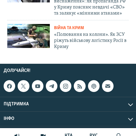
виснаження»: Як пропаганда РФ
у Криму пояснює невдачі «СВО»
та залякує «мінними атаками»
ВІЙНА ТА КРИМ
«Полювання на колони». Як ЗСУ
ріжуть військову логістику Росії в
Криму
ДОЛУЧАЙСЯ!
ПІДТРИМКА
ІНФО
© Крим.Реалії, 2026 | Усі права застережено.
КТА
РУС