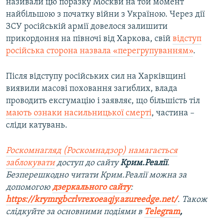
називали цю поразку Москви на той момент
найбільшою з початку війни з Україною. Через дії
ЗСУ російській армії довелося залишити
прикордоння на півночі від Харкова, свій
відступ
російська сторона назвала «перегрупуванням»
.
Після відступу російських сил на Харківщині
виявили масові поховання загиблих, влада
проводить ексгумацію і заявляє, що більшість тіл
мають ознаки насильницької смерті
, частина –
сліди катувань.
Роскомнагляд (Роскомнадзор) намагається
заблокувати
доступ до сайту
Крим.Реалії
.
Безперешкодно читати Крим.Реалії можна за
допомогою
дзеркального сайту
:
https://krymrgbcrlvrexoeaqjy.azureedge.net/
. Також
слідкуйте за основними подіями в
Telegram
,