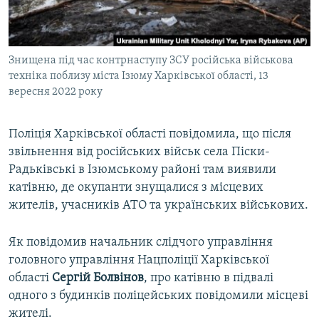
ВІДЕОУРОКИ «ELIFBE»
Русский
СВІДЧЕННЯ ОКУПАЦІЇ
Qırımtatar
Знищена під час контрнаступу ЗСУ російська військова
УКРАЇНСЬКА ПРОБЛЕМА КРИМУ
техніка поблизу міста Ізюму Харківської області, 13
ДОЛУЧАЙСЯ!
ІНФОГРАФІКА
вересня 2022 року
Поліція Харківської області повідомила, що після
звільнення від російських військ села Піски-
Усі сайти RFE/RL
Радьківські в Ізюмському районі там виявили
катівню, де окупанти знущалися з місцевих
жителів, учасників АТО та українських військових.
Як повідомив начальник слідчого управління
головного управління Нацполіції Харківської
області
Сергій Болвінов
, про катівню в підвалі
одного з будинків поліцейських повідомили місцеві
жителі.