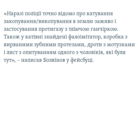
«Наразі поліції точно відомо про катування
закопування/викопування в землю заживо і
застосування протигазу з тліючою ганчіркою.
Також у катівні знайдені фалоімітатор, коробка з
вирваними зубними протезами, дроти з мотузками
і лист з опитуванням одного з чоловіків, які були
тут», – написав Болвінов у фейсбуці.