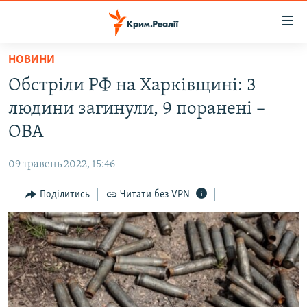
Доступність
посилання
Перейти
НОВИНИ
до
НОВИНИ
Обстріли РФ на Харківщині: 3
основного
ВОДА.КРИМ
матеріалу
людини загинули, 9 поранені –
ВІДЕО ТА ФОТО
Перейти
ОВА
до
ПОЛІТИКА
основної
09 травень 2022, 15:46
БЛОГИ
навігації
Перейти
Поділитись
Читати без VPN
ПОГЛЯД
до
ІНТЕРВ'Ю
пошуку
ВСЕ ЗА ДЕНЬ
СПЕЦПРОЕКТИ
ЯК ОБІЙТИ БЛОКУВАННЯ
ДЕПОРТАЦІЯ