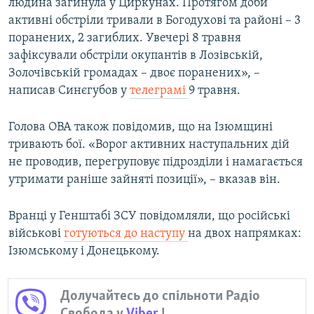
людина загинула у Циркунах. Протягом доби
активні обстріли тривали в Богодухові та районі – 3
поранених, 2 загиблих. Увечері 8 травня
зафіксували обстріли окупантів в Лозівській,
Золочівській громадах – двоє поранених», –
написав Синєгубов у
телеграмі
9 травня.
Голова ОВА також повідомив, що на Ізюмщині
тривають бої. «Ворог активних наступальних дій
не проводив, перегруповує підрозділи і намагається
утримати раніше зайняті позиції», – вказав він.
Вранці у Генштабі ЗСУ повідомляли, що російські
військові
готуються до наступу
на двох напрямках:
Ізюмському і Донецькому.
Долучайтесь до спільноти Радіо
Свобода у
Viber
!