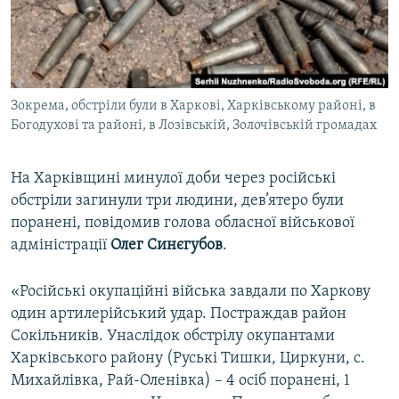
ВІДЕОУРОКИ «ELIFBE»
Русский
СВІДЧЕННЯ ОКУПАЦІЇ
Qırımtatar
УКРАЇНСЬКА ПРОБЛЕМА КРИМУ
Зокрема, обстріли були в Харкові, Харківському районі, в
ДОЛУЧАЙСЯ!
ІНФОГРАФІКА
Богодухові та районі, в Лозівській, Золочівській громадах
На Харківщині минулої доби через російські
Усі сайти RFE/RL
обстріли загинули три людини, дев’ятеро були
поранені, повідомив голова обласної військової
адміністрації
Олег Синєгубов
.
«Російські окупаційні війська завдали по Харкову
один артилерійський удар. Постраждав район
Сокільників. Унаслідок обстрілу окупантами
Харківського району (Руські Тишки, Циркуни, с.
Михайлівка, Рай-Оленівка) – 4 осіб поранені, 1