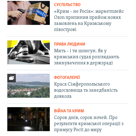
СУСПІЛЬСТВО
«Крим – не Росія»: маркетплейс
Ozon припинив прийом нових
замовлень на Кримському
півострові
ПРАВА ЛЮДИНИ
Мить – і ти шпигун. Як у
кримських судах розглядають
звинувачення в держзраді
ФОТОГАЛЕРЕЇ
Краса Сімферопольського
водосховища та занедбаність
довкола
ВІЙНА ТА КРИМ
Сорок днів, сорок ночей. Про
результати кримської операції з
примусу Росії до миру