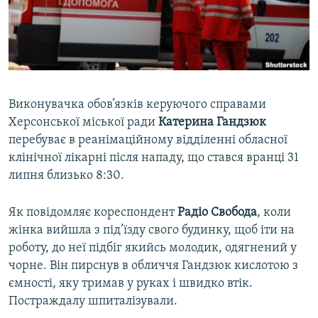
ВІДЕОУРОКИ «ELIFBE»
Русский
СВІДЧЕННЯ ОКУПАЦІЇ
Qırımtatar
УКРАЇНСЬКА ПРОБЛЕМА КРИМУ
ДОЛУЧАЙСЯ!
ІНФОГРАФІКА
Виконувачка обов’язків керуючого справами
Херсонської міської ради
Катерина Гандзюк
перебуває в реанімаційному відділенні обласної
Усі сайти RFE/RL
клінічної лікарні після нападу, що стався вранці 31
липня близько 8:30.
Як повідомляє кореспондент
Радіо Свобода
, коли
жінка вийшла з під’їзду свого будинку, щоб іти на
роботу, до неї підбіг якийсь молодик, одягнений у
чорне. Він пирснув в обличчя Гандзюк кислотою з
ємності, яку тримав у руках і швидко втік.
Постраждалу шпиталізували.