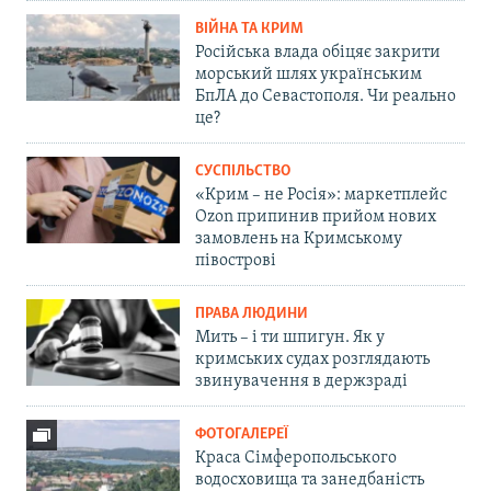
ВІЙНА ТА КРИМ
Російська влада обіцяє закрити
морський шлях українським
БпЛА до Севастополя. Чи реально
це?
СУСПІЛЬСТВО
«Крим – не Росія»: маркетплейс
Ozon припинив прийом нових
замовлень на Кримському
півострові
ПРАВА ЛЮДИНИ
Мить – і ти шпигун. Як у
кримських судах розглядають
звинувачення в держзраді
ФОТОГАЛЕРЕЇ
Краса Сімферопольського
водосховища та занедбаність