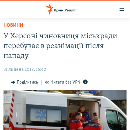
Доступність
посилання
Перейти
НОВИНИ
до
НОВИНИ
У Херсоні чиновниця міськради
основного
ВОДА.КРИМ
матеріалу
перебуває в реанімації після
ВІДЕО ТА ФОТО
Перейти
нападу
до
ПОЛІТИКА
основної
31 липень 2018, 15:40
БЛОГИ
навігації
Перейти
Поділитись
Читати без VPN
ПОГЛЯД
до
ІНТЕРВ'Ю
пошуку
ВСЕ ЗА ДЕНЬ
СПЕЦПРОЕКТИ
ЯК ОБІЙТИ БЛОКУВАННЯ
ДЕПОРТАЦІЯ