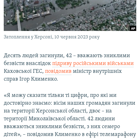
ВІДЕОУРОКИ «ELIFBE»
Русский
СВІДЧЕННЯ ОКУПАЦІЇ
Qırımtatar
УКРАЇНСЬКА ПРОБЛЕМА КРИМУ
Затоплення у Херсоні, 10 червня 2023 року
ДОЛУЧАЙСЯ!
ІНФОГРАФІКА
Десять людей загинули, 42 – вважають зниклими
безвісти внаслідок
підриву російськими військами
Усі сайти RFE/RL
Каховської ГЕС,
повідомив
міністр внутрішніх
справ Ігор Клименко.
«Я можу сказати тільки ті цифри, про які ми
достовірно знаємо: вісім наших громадян загинули
на території Херсонської області, двоє – на
території Миколаївської області. 42 людини
вважаються зниклими безвісти, з них семеро
дітей», – повідомив Клименко в ефірі телемарафону