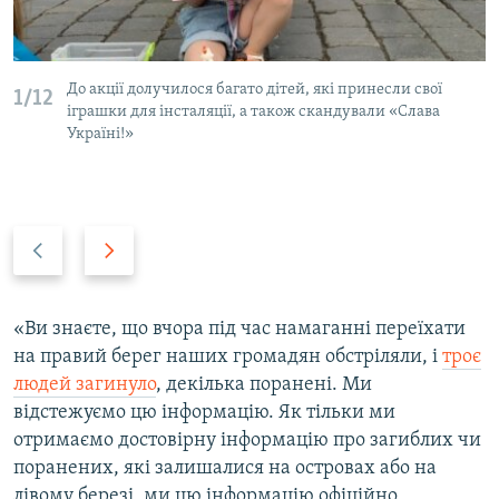
До акції долучилося багато дітей, які принесли свої
1/12
іграшки для інсталяції, а також скандували «Слава
Україні!»
P
N
r
e
e
x
v
t
«Ви знаєте, що вчора під час намаганні переїхати
i
s
на правий берег наших громадян обстріляли, і
троє
o
l
людей загинуло
, декілька поранені. Ми
u
i
відстежуємо цю інформацію. Як тільки ми
s
d
отримаємо достовірну інформацію про загиблих чи
s
e
поранених, які залишалися на островах або на
l
лівому березі, ми цю інформацію офіційно