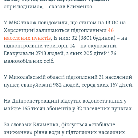
i
оприлюднимо», – сказав Клименко.
d
e
У МВС також повідомили, що станом на 13:00 на
Херсонщині залишаються підтопленими
46
населених пунктів
, із них: 32 (3801 будинок) – на
підконтрольній території, 14 – на окупованій.
Евакуювали 2743 людей, з яких 205 дітей і 76
маломобільних осіб.
У Миколаївській області підтоплений 31 населений
пункт, евакуйовані 982 людей, серед яких 167 дітей.
На Дніпропетровщині відсутнє водопостачання у
майже 165 тисяч абонентів у 32 населених пунктах.
За словами Клименка, фіксується «стабільне
зниження» рівня води у підтоплених населених