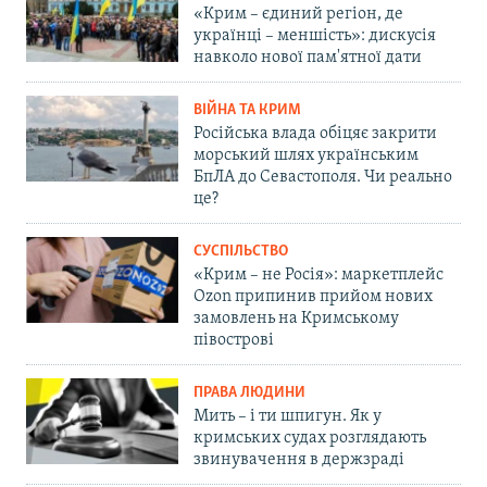
«Крим – єдиний регіон, де
українці – меншість»: дискусія
навколо нової пам'ятної дати
ВІЙНА ТА КРИМ
Російська влада обіцяє закрити
морський шлях українським
БпЛА до Севастополя. Чи реально
це?
СУСПІЛЬСТВО
«Крим – не Росія»: маркетплейс
Ozon припинив прийом нових
замовлень на Кримському
півострові
ПРАВА ЛЮДИНИ
Мить – і ти шпигун. Як у
кримських судах розглядають
звинувачення в держзраді