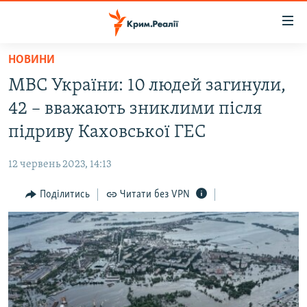
Доступність
посилання
Перейти
НОВИНИ
до
НОВИНИ
МВС України: 10 людей загинули,
основного
ВОДА.КРИМ
матеріалу
42 – вважають зниклими після
ВІДЕО ТА ФОТО
Перейти
підриву Каховської ГЕС
до
ПОЛІТИКА
основної
12 червень 2023, 14:13
БЛОГИ
навігації
Перейти
Поділитись
Читати без VPN
ПОГЛЯД
до
ІНТЕРВ'Ю
пошуку
ВСЕ ЗА ДЕНЬ
СПЕЦПРОЕКТИ
ЯК ОБІЙТИ БЛОКУВАННЯ
ДЕПОРТАЦІЯ