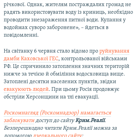
річкової. Однак, жителям постраждалих громад не
радять використовувати воду із криниць, необхідно
проводити знезараження питної води. Купання у
водоймах суворо заборонене», – йдеться в
повідомленні.
На світанку 6 червня стало відомо про
руйнування
дамби Каховської ГЕС
, контрольованої військами
РФ. Це спричинило затоплення значних територій
нижче за течією й обміління водосховища вище.
Затоплені десятки населених пунктів, звідки
евакуюють людей
. При цьому Росія продовжує
обстріли Херсонщини на тлі евакуації.
Роскомнагляд (Роскомнадзор) намагається
заблокувати
доступ до сайту
Крим.Реалії
.
Безперешкодно читати Крим.Реалії можна за
допомогою
дзеркального сайту
: