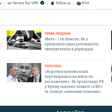
ь
Читати без VPN
Follow us
Print
ПРАВА ЛЮДИНИ
Мить – і ти шпигун. Як у
кримських судах розглядають
звинувачення в держзраді
ПОЛІТИКА
«Короткострокова акція
перетворилася на війну на
виснаження»: Як пропаганда РФ
у Криму пояснює невдачі «СВО»
та залякує «мінними атаками»