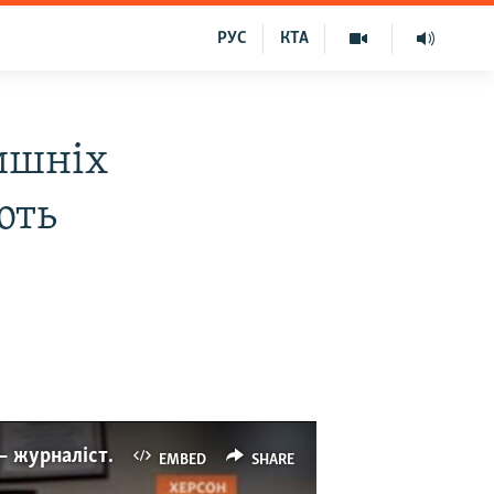
РУС
КТА
лишніх
ють
Активістів, журналістів та колишніх силовиків у Херсоні переслідують військові РФ − журналіст (відео)
EMBED
SHARE