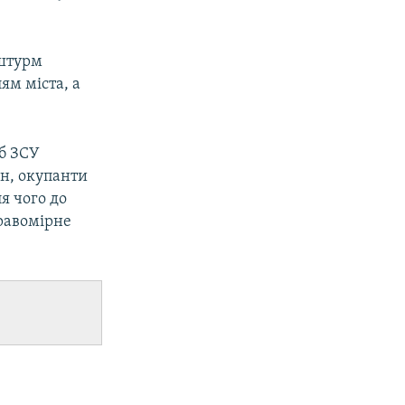
 штурм
ям міста, а
аб ЗСУ
он, окупанти
я чого до
правомірне