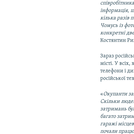
співробітник
інформація, щ
кілька разів
Чомусь із фот
конкретні две
Костянтин Ри
Зараз російс
місті. У всіх
телефони і д
російської те
«
Окупанти за
Скільки люде
затримань бул
багато затри
гаражі місцев
почали працю