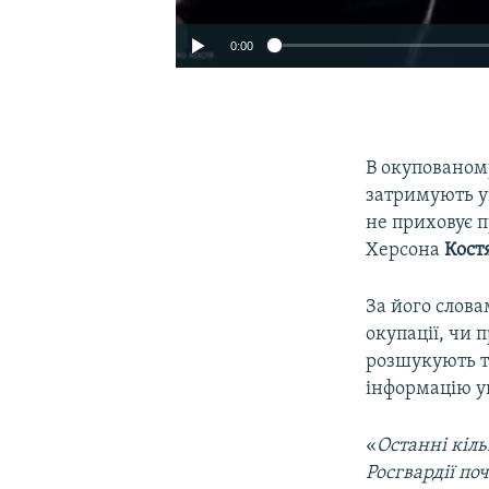
0:00
В окупованом
затримують ук
не приховує 
Херсона
Кост
За його слова
окупації, чи 
Auto
розшукують ти
інформацію у
«
Останні кіль
Росгвардії по