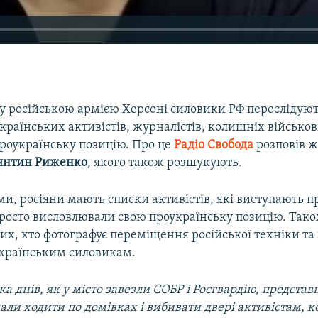
у російською армією Херсоні силовики РФ переслідуют
раїнських активістів, журналістів, колишніх військови
проукраїнську позицію. Про це
Радіо Свобода
розповів ж
янтин Риженко
, якого також розшукують.
ми, росіяни мають списки активістів, які виступають п
просто висловлювали свою проукраїнську позицію. Так
240p
360p
х, хто фотографує переміщення російської техніки та
країнським силовикам.
720p
1080p
ка днів, як у місто завезли СОБР і Росгвардію, предста
чали ходи
т
и по домівках
і
вибивати двері активістам, 