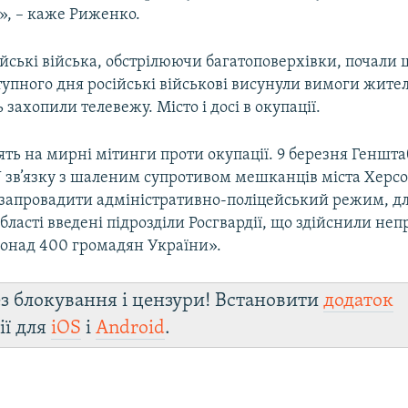
», – каже Риженко.
ійські війська, обстрілюючи багатоповерхівки, почали
упного дня російські військові висунули вимоги жител
 захопили телевежу. Місто і досі в окупації.
ть на мирні мітинги проти окупації. 9 березня Геншт
У зв’язку з шаленим супротивом мешканців міста Херс
запровадити адміністративно-поліцейський режим, дл
бласті введені підрозділи Росгвардії, що здійснили не
онад 400 громадян України».
з блокування і цензури! Встановити
додаток
ії для
iOS
і
Android
.