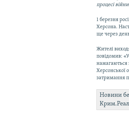
процесі війни
1 березня рос
Херсона. Наст
ще через день
Жителі виходя
повідомив: «
намагаються 
Херсонської о
затримання п
Новини бе
Крим.Реал