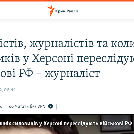
істів, журналістів та ко
иків у Херсоні пересліду
ові РФ – журналіст
2, 08:44
ь
Читати без VPN