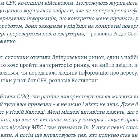
ам СБУ, колишнім військовим. Погрожують журналіста
о одного журналіста забрали, але це неперевірена інф
 передавали інформацію, що конкретно мене шукають,
ороботом. Вони заходили у під‘їзди на конкретні пове
рі і перевертали
певні
квартири
», – розповів Радіо Сво
женко.
ькі силовики оточили Дніпровський ринок, один з найб
, хто хоче пройти на територію ринку, чи вийти звідти, 
ивляться, чи передавала людина інформацію про перес
хніки у чат-бот СБУ, розповів Костянтин.
йняли СІЗО, яке раніше використовували як міський в
й туди вже привезли
–
я не знаю і ніхто не знає. Дуже 
о у Новій Каховці. Мені місцеві активісти кажуть, що 
мань, що вже не
вистачає місць у камерах і людей прос
ого відділку МВС і там тримають їх.
У них є певні спис
вати. А потім ще вираховують тих, хто попутно став а