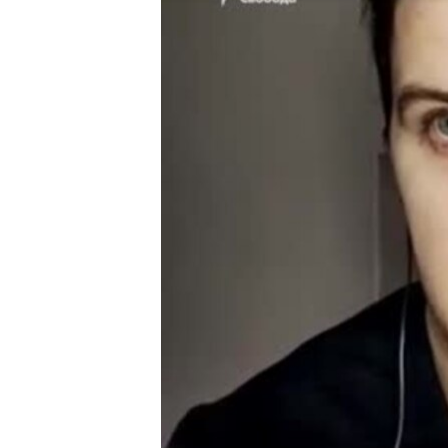
ВІДЕОУРОКИ «ELIFBE»
СВІДЧЕННЯ ОКУПАЦІЇ
УКРАЇНСЬКА ПРОБЛЕМА КРИМУ
ІНФОГРАФІКА