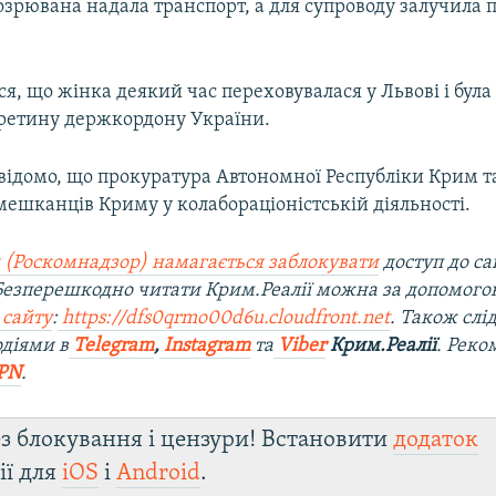
озрювана надала транспорт, а для супроводу залучила 
я, що жінка деякий час переховувалася у Львові і бул
еретину держкордону України.
 відомо, що прокуратура Автономної Республіки Крим т
мешканців Криму у колабораціоністській діяльності.
 (Роскомнадзор) намагається заблокувати
доступ до са
 Безперешкодно читати Крим.Реалії можна за допомог
 сайту
:
https://dfs0qrmo00d6u.cloudfront.net
. Також слі
діями в
Telegram
,
Instagram
та
Viber
Крим.Реалії
. Рек
PN
.
з блокування і цензури! Встановити
додаток
ії для
iOS
і
Android
.