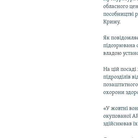
ВІДЕОУРОКИ «ELIFBE»
обласного це
СВІДЧЕННЯ ОКУПАЦІЇ
пособництві р
Криму.
УКРАЇНСЬКА ПРОБЛЕМА КРИМУ
ІНФОГРАФІКА
Як повідомляє
підозрювана 
владою устан
На цій посаді
підрозділів в
позаштатного
охорони здоро
«У жовтні во
окупованої АР
здійснював їх