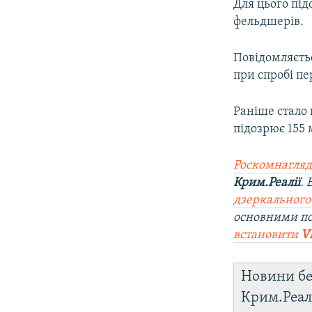
Для цього під
фельдшерів.
Повідомляєтьс
при спробі п
Раніше стало
підозрює 155 
Роскомнагляд
Крим.Реалії
.
дзеркального
основними по
встановити
V
Новини бе
Крим.Реал