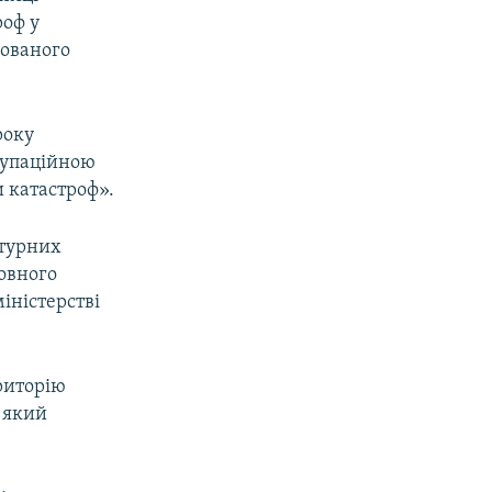
роф у
сованого
року
купаційною
 катастроф».
ктурних
ловного
іністерстві
риторію
 який