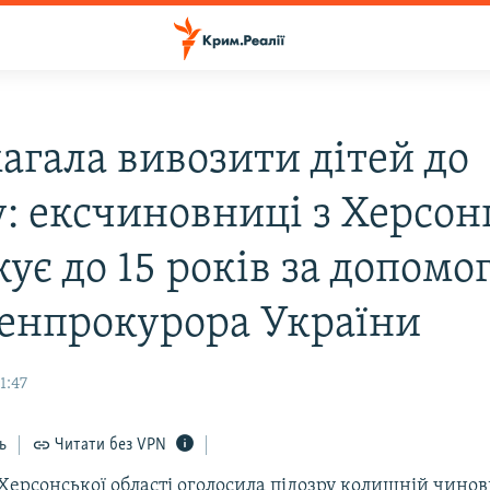
агала вивозити дітей до
: ексчиновниці з Херсо
ує до 15 років за допомо
генпрокурора України
1:47
ь
Читати без VPN
Херсонської області оголосила підозру колишній чино