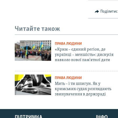
Поділитис
Читайте також
ПРАВА ЛЮДИНИ
«Крим – єдиний регіон, де
українці – меншість»: дискусія
навколо нової пам'ятної дати
ПРАВА ЛЮДИНИ
Мить – і ти шпигун. Як у
кримських судах розглядають
звинувачення в держзраді
Русский
Qırımtatar
ПІДТРИМКА
ІНФО