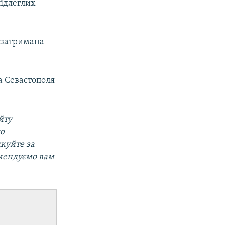
підлеглих
а затримана
а Севастополя
йту
ою
дкуйте за
омендуємо вам