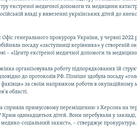
нтру екстреної медичної допомоги та медицини катаст
осійській владі у вивезенні українських дітей до анек
 Офіс генерального прокурора України, у червні 2022 
обійняла посаду «заступниці керівника» у створеній о
ові – «Центр екстреної медичної допомоги та медицини
 жінка організовувала роботу підпорядкованих їй стру
ідповідно до протоколів РФ. Пізніше здобула посаду «го
 фахівця» за своїм напрямком роботи в окупаційному м
в'я області.
на сприяла примусовому переміщенню з Херсона на те
 Крим одинадцятьох дітей. Вони перебували у закладі,
 медико-соціальний захист», – стверджує прокуратура.