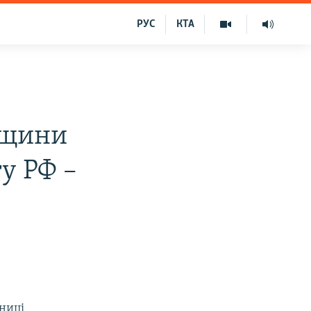
РУС
КТА
нщини
гу РФ –
вниці