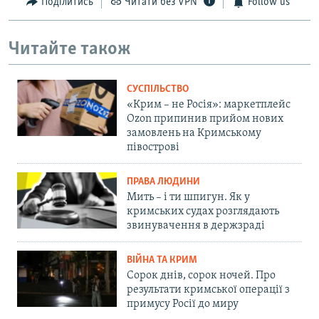
Поділитись
Читати без VPN
Follow us
Читайте також
СУСПІЛЬСТВО
«Крим – не Росія»: маркетплейс
Ozon припинив прийом нових
замовлень на Кримському
півострові
ПРАВА ЛЮДИНИ
Мить – і ти шпигун. Як у
кримських судах розглядають
звинувачення в держзраді
ВІЙНА ТА КРИМ
Сорок днів, сорок ночей. Про
результати кримської операції з
примусу Росії до миру