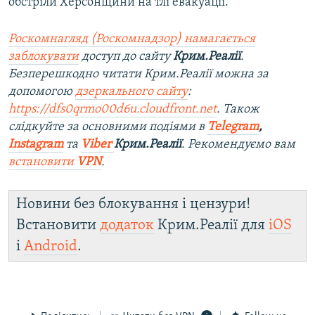
обстріли Херсонщини на тлі евакуації.
Роскомнагляд (Роскомнадзор) намагається
заблокувати
доступ до сайту
Крим.Реалії
.
Безперешкодно читати Крим.Реалії можна за
допомогою
дзеркального сайту
:
https://dfs0qrmo00d6u.cloudfront.net
. Також
слідкуйте за основними подіями в
Telegram
,
Instagram
та
Viber
Крим.Реалії
. Ре
комендуємо вам
встановити
VPN
.
Новини без блокування і цензури!
Встановити
додаток
Крим.Реалії для
iOS
і
Android
.