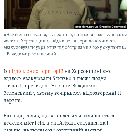
ВІДЕОУРОКИ «ELIFBE»
Русский
СВІДЧЕННЯ ОКУПАЦІЇ
Qırımtatar
УКРАЇНСЬКА ПРОБЛЕМА КРИМУ
«Найгірша ситуація, як і раніше, на тимчасово окупованій
ДОЛУЧАЙСЯ!
ІНФОГРАФІКА
частині Херсонщини, звідки волонтери допомагають
евакуйовувати українців під обстрілами з боку окупантів»,
– Володимир Зеленський
Усі сайти RFE/RL
Із
підтоплених територій
на Херсонщині вже
вдалось евакуювати близько 4 тисяч людей,
розповів президент України Володимир
Зеленський у своєму вечірньому відеозверенні 11
червня.
Він підкреслив, що затопленими залишаються
десятки міст і сіл, а «найгірша ситуація, як і
раніше, на тимчасово окупованій частині