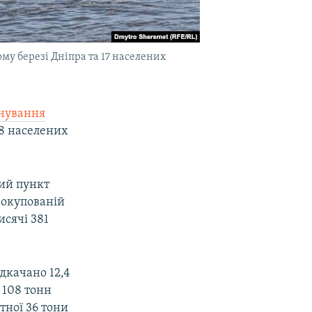
у березі Дніпра та 17 населених
нування
18 населених
ий пункт
 окупованій
исячі 381
дкачано 12,4
. 108 тонн
итної 36 тони