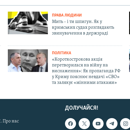
ПРАВА ЛЮДИНИ
Мить – і ти шпигун. Як у
кримських судах розглядають
звинувачення в держзраді
ПОЛІТИКА
«Короткострокова акція
перетворилася на війну на
виснаження»: Як пропаганда РФ
у Криму пояснює невдачі «СВО»
та залякує «мінними атаками»
ДОЛУЧАЙСЯ!
. Про нас