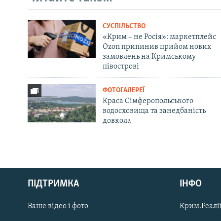
СУСПІЛЬСТВО
«Крим – не Росія»: маркетплейс
Ozon припинив прийом нових
замовлень на Кримському
півострові
ФОТОГАЛЕРЕЇ
Краса Сімферопольського
водосховища та занедбаність
довкола
Русский
ПІДТРИМКА
ІНФО
Qırımtatar
Ваше відео і фото
Крим.Реалії
ДОЛУЧАЙСЯ!