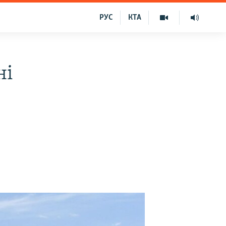
РУС
КТА
ні