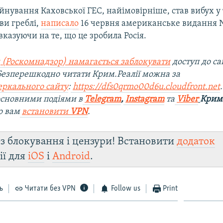
нування Каховської ГЕС, найімовірніше, став вибух у 
ви греблі,
написало
16 червня американське видання 
вказуючи на те, що це зробила Росія.
 (Роскомнадзор) намагається заблокувати
доступ до са
 Безперешкодно читати Крим.Реалії можна за
еркального сайту
:
https://dfs0qrmo00d6u.cloudfront.net
 основними подіями в
Telegram
,
Instagram
та
Viber
Крим.
о вам
встановити
VPN
.
з блокування і цензури! Встановити
додаток
ії для
iOS
і
Android
.
ь
Читати без VPN
Follow us
Print