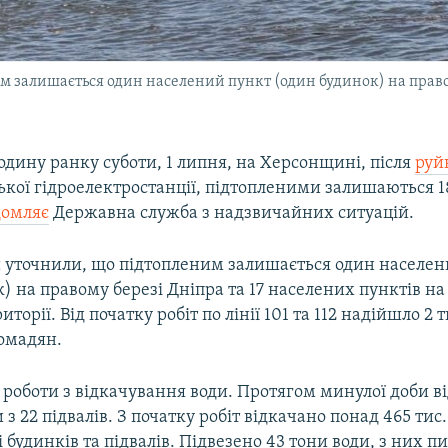
 залишається один населений пункт (один будинок) на правом
одину ранку суботи, 1 липня, на Херсонщині, після
руй
кої гідроелектростанції, підтопленими залишаються 
домляє
Державна служба з надзвичайних ситуацій.
 уточнили, що підтопленим залишається один населен
) на правому березі Дніпра та 17 населених пунктів на
торії. Від початку робіт по лінії 101 та 112 надійшло 2 т
омадян.
роботи з відкачування води. Протягом минулої доби ві
 з 22 підвалів. З початку робіт відкачано понад 465 тис
і будинків та підвалів. Підвезено 43 тони води, з них п