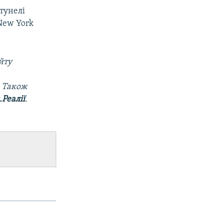
тунелі
New York
йту
. Також
Реалії
.