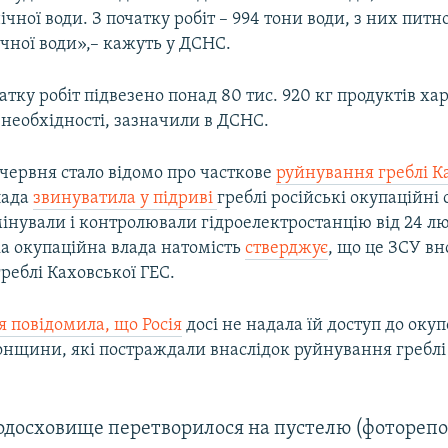
ічної води. З початку робіт – 994 тони води, з них питно
ічної води»,– кажуть у ДСНС.
атку робіт підвезено понад 80 тис. 920 кг продуктів ха
необхідності, зазначили в ДСНС.
 червня стало відомо про часткове
руйнування греблі
К
лада
звинуватила у підриві
греблі російські окупаційні 
інували і контролювали гідроелектростанцію від 24 л
ка окупаційна влада натомість
стверджує
, що це ЗСУ вн
реблі Каховської ГЕС.
 повідомила, що Росія
досі не надала їй доступ до оку
онщини, які постраждали внаслідок руйнування греблі
одосховище перетворилося на пустелю (фотореп