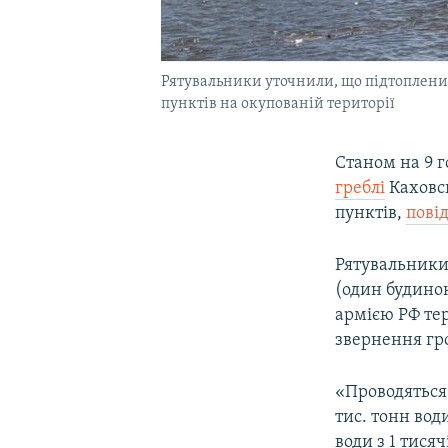
Рятувальники уточнили, що підтопленим
пунктів на окупованій території
Станом на 9 г
греблі
Каховсь
пунктів,
пові
Рятувальники
(один будинок
армією РФ тери
звернення гр
«Проводяться 
тис. тонн води
води з 1 тисяч