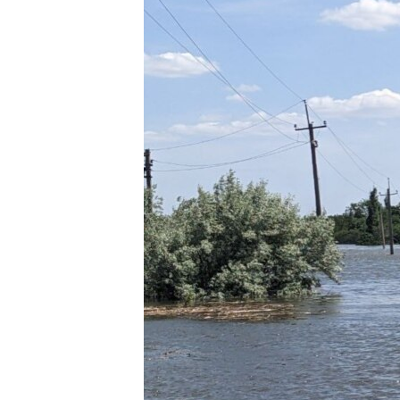
ВІДЕОУРОКИ «ELIFBE»
СВІДЧЕННЯ ОКУПАЦІЇ
УКРАЇНСЬКА ПРОБЛЕМА КРИМУ
ІНФОГРАФІКА