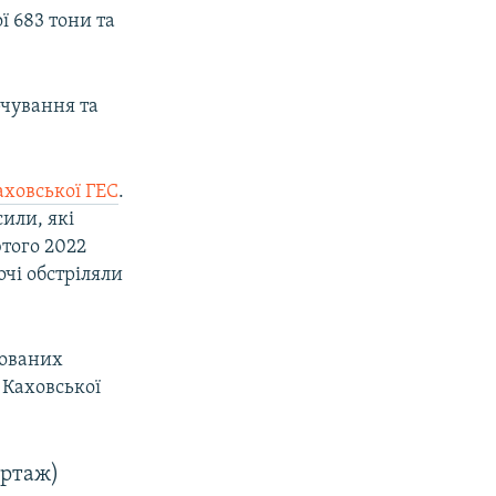
ї 683 тони та
рчування та
аховської ГЕС
.
сили, які
ютого 2022
очі обстріляли
пованих
 Каховської
ортаж)