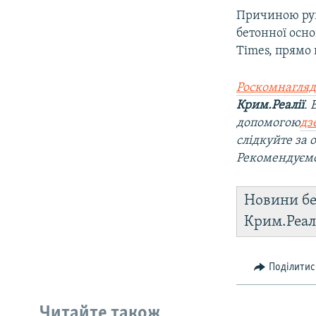
Причиною руй
бетонної осно
Times, прямо 
Роскомнагляд
Крим.Реалії
.
допомогою
дз
слідкуйте за
Рекомендуєм
Новини бе
Крим.Реал
Поділитис
Читайте також