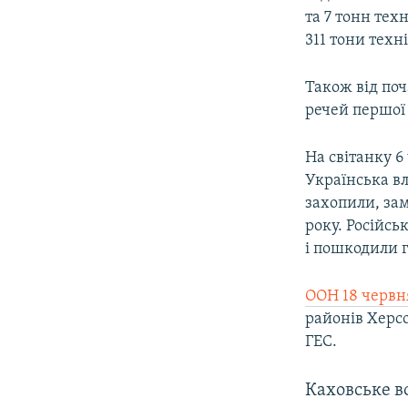
та 7 тонн техн
311 тони техн
Також від поч
речей першої 
На світанку 6
Українська в
захопили, зам
року. Російсь
і пошкодили г
ООН 18 червня
районів Херс
ГЕС.
Каховське в