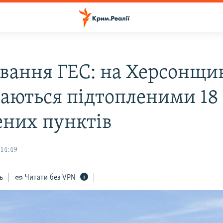
вання ГЕС: на Херсонщи
аються підтопленими 18
ених пунктів
14:49
ь
Читати без VPN