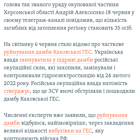
голова так званого уряду окупованої частини
Херсонської області Андрій Алексєєнко 18 червня у
своєму телеграм-каналі повідомив, що кількість
загиблих від затоплення регіону становить 35 осіб.
На світанку 6 червня стало відомо про часткове
руйнування дамби Каховської ГЕС
. Українська
влада
звинуватила у підриві дамби
російські
окупаційні сили, які захопили, замінували і
контролювали гідроелектростанцію від 24 лютого
2022 року. Російська окупаційна влада натомість
стверджує
, що це ЗСУ вночі обстріляли і пошкодили
дамбу Каховської ГЕС.
Численні експерти вже заявили, що
руйнування
дамби
відбулося, найімовірніше, через закладення
великої кількості
вибухівки на ГЕС
, яку
контролюють війська РФ.