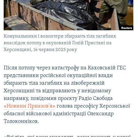
ВІДЕОУРОКИ «ELIFBE»
Русский
СВІДЧЕННЯ ОКУПАЦІЇ
Qırımtatar
УКРАЇНСЬКА ПРОБЛЕМА КРИМУ
Комунальники і волонтери збирають тіла загиблих
ДОЛУЧАЙСЯ!
ІНФОГРАФІКА
внаслідок потопу в окупованій Голій Пристані на
Херсонщині, 16 червня 2023 року
Усі сайти RFE/RL
Після потопу через катастрофу на Каховській ГЕС
представники російської окупаційної влади
збирають тіла загиблих на лівобережній
Херсонщині та відправляють у невідомому
напрямку, повідомив проєкту Радіо Свобода
«Новини Приазов'я»
голова пресофісу Херсонської
обласної військової адміністрації Олександр
Толоконніков.