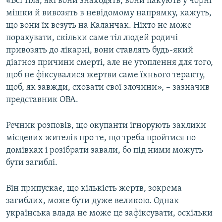
«Всі тіла, які вони знаходять, вони пакують у чорні
мішки й вивозять в невідомому напрямку, кажуть,
що вони їх везуть на Каланчак. Ніхто не може
порахувати, скільки саме тіл людей родичі
привозять до лікарні, вони ставлять будь-який
діагноз причини смерті, але не утоплення для того,
щоб не фіксувалися жертви саме їхнього теракту,
щоб, як завжди, сховати свої злочини», – зазначив
представник ОВА.
Речник розповів, що окупанти ігнорують заклики
місцевих жителів про те, що треба пройтися по
домівках і розібрати завали, бо під ними можуть
бути загиблі.
Він припускає, що кількість жертв, зокрема
загиблих, може бути дуже великою. Однак
українська влада не може це зафіксувати, оскільки