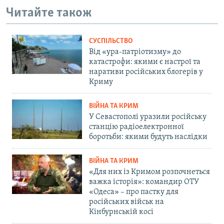
Читайте також
СУСПІЛЬСТВО
Від «ура-патріотизму» до
катастрофи: якими є настрої та
наративи російських блогерів у
Криму
ВІЙНА ТА КРИМ
У Севастополі уразили російську
станцію радіоелектронної
боротьби: якими будуть наслідки
ВІЙНА ТА КРИМ
«Для них із Кримом розпочнеться
важка історія»: командир ОТУ
«Одеса» – про пастку для
російських військ на
Кінбурнській косі