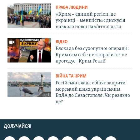
ПРАВА ЛЮДИНИ
«Крим – єдиний регіон, де
українці – меншість»: дискусія
навколо нової пам'ятної дати
ВІДЕО
Блокада без сухопутної операції:
Крим сам себе не заправить і не
прогодує | Крим.Реалії
ВІЙНА ТА КРИМ
Російська влада обіцяє закрити
морський шлях українським
БпЛА до Севастополя. Чи реально
це?
ДОЛУЧАЙСЯ!