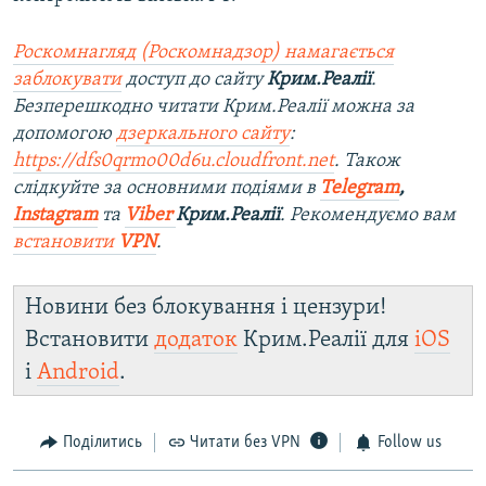
Роскомнагляд (Роскомнадзор) намагається
заблокувати
доступ до сайту
Крим.Реалії
.
Безперешкодно читати Крим.Реалії можна за
допомогою
дзеркального сайту
:
https://dfs0qrmo00d6u.cloudfront.net
. Також
слідкуйте за основними подіями в
Telegram
,
Instagram
та
Viber
Крим.Реалії
. Рекомендуємо вам
встановити
VPN
.
Новини без блокування і цензури!
Встановити
додаток
Крим.Реалії для
iOS
і
Android
.
Поділитись
Читати без VPN
Follow us