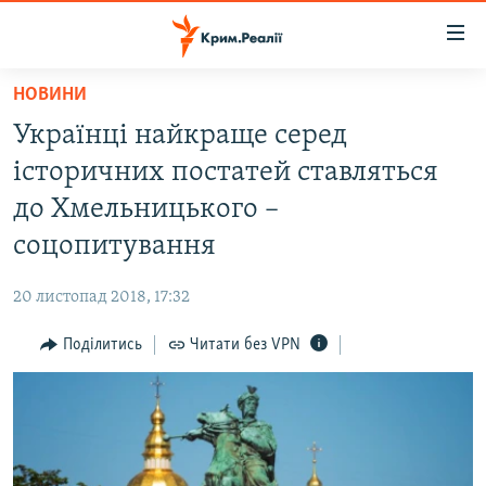
Доступність
посилання
Перейти
НОВИНИ
до
НОВИНИ
Українці найкраще серед
основного
ВОДА.КРИМ
матеріалу
історичних постатей ставляться
ВІДЕО ТА ФОТО
Перейти
до Хмельницького –
до
ПОЛІТИКА
соцопитування
основної
БЛОГИ
навігації
20 листопад 2018, 17:32
Перейти
ПОГЛЯД
до
Поділитись
Читати без VPN
ІНТЕРВ'Ю
пошуку
ВСЕ ЗА ДЕНЬ
СПЕЦПРОЕКТИ
ЯК ОБІЙТИ БЛОКУВАННЯ
ДЕПОРТАЦІЯ