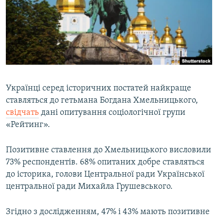
ВІДЕОУРОКИ «ELIFBE»
Русский
СВІДЧЕННЯ ОКУПАЦІЇ
Qırımtatar
УКРАЇНСЬКА ПРОБЛЕМА КРИМУ
ДОЛУЧАЙСЯ!
ІНФОГРАФІКА
Українці серед історичних постатей найкраще
ставляться до гетьмана Богдана Хмельницького,
Усі сайти RFE/RL
свідчать
дані опитування соціологічної групи
«Рейтинг».
Позитивне ставлення до Хмельницького висловили
73% респондентів. 68% опитаних добре ставляться
до історика, голови Центральної ради Української
центральної ради Михайла Грушевського.
Згідно з дослідженням, 47% і 43% мають позитивне