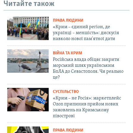
Читайте також
ПРАВА ЛЮДИНИ
«Крим – єдиний регіон, де
українці – меншість»: дискусія
навколо нової пам'ятної дати
ВІЙНА ТА КРИМ
Російська влада обіцяє закрити
морський шлях українським
БпЛА до Севастополя. Чи реально
це?
СУСПІЛЬСТВО
«Крим – не Росія»: маркетплейс
Ozon припинив прийом нових
замовлень на Кримському
півострові
ПРАВА ЛЮДИНИ