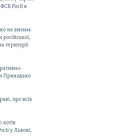
ФСБ Росії в
ко не визнає
 російської,
а території
еративно-
ли Приходько
аві, про всіх
 хотів
сії у Львові,