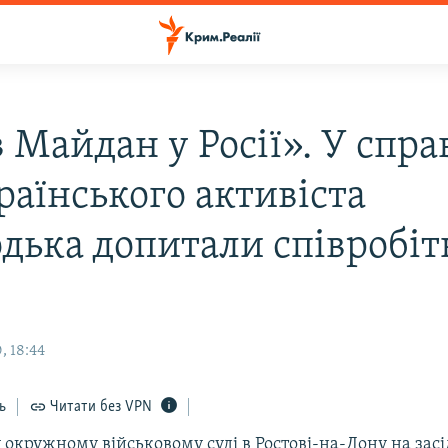
 Майдан у Росії». У спра
раїнського активіста
дька допитали співробі
, 18:44
ь
Читати без VPN
окружному військовому суді в Ростові-на-Дону на засі