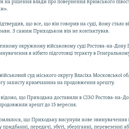
и на рішення влади про повернення Кримського півос
ни».
дтвердив, що все, що він говорив на суді, йому стало 
рави. З самим Приходьком він не контактував.
денному окружному військовому суді Ростова-на-Дону
инувачення в нібито підготовці теракту в Генеральном
ійськовий суд міського округу Власіха Московської обл
ргу захисту кримчанина на продовження арешту.
о відомо, що Приходька доставили в СІЗО Ростова-на-До
родовжили арешт до 15 вересня.
ідомлялося, що Приходьку висунули нове звинувачення 
придбанні, передачі, збуті, зберіганні, перевезенні аб