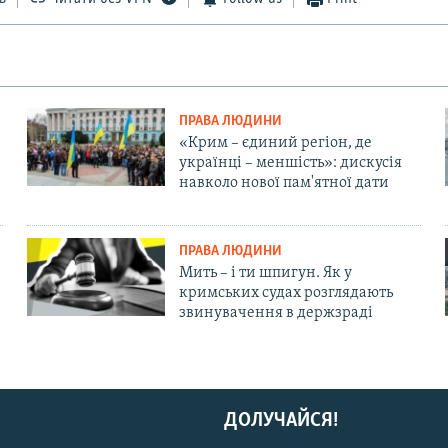
ПРАВА ЛЮДИНИ
«Крим – єдиний регіон, де
українці – меншість»: дискусія
навколо нової пам'ятної дати
ПРАВА ЛЮДИНИ
Мить – і ти шпигун. Як у
кримських судах розглядають
звинувачення в держзраді
ДОЛУЧАЙСЯ!