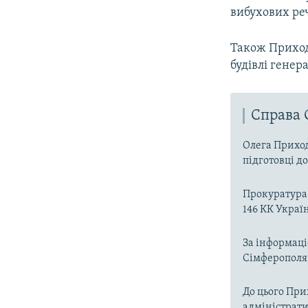
вибухових ре
Також Приход
будівлі генера
Справа 
Олега Приход
підготовці д
Прокуратура 
146 КК Украї
За інформаці
Сімферополя
До цього При
адміністрат