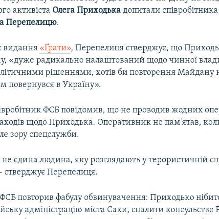
ого активіста
Олега Приходька
допитали співробітника 
а Перепелицю
.
є видання
«Ґрати»
, Перепелиця стверджує, що Приходь
у, «дуже радикально налаштований щодо чинної влади
політичними рішеннями, хотів би повторення Майдану н
им повернувся в Україну».
івробітник ФСБ повідомив, що не проводив жодних оп
аходів щодо Приходька. Оперативник не пам'ятав, ко
ле зору спецслужби.
не єдина людина, яку розглядають у терористичній спр
 – стверджує Перепелиця.
 ФСБ повторив фабулу обвинувачення: Приходько нібито
ійську адміністрацію міста Саки, спалити консульство Ро