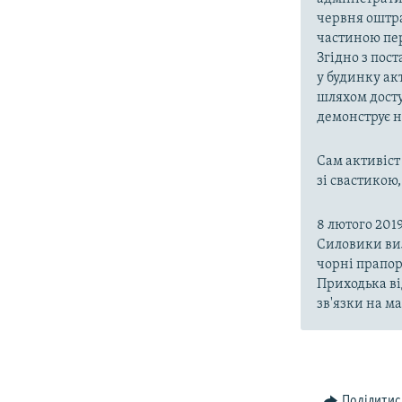
червня оштра
частиною пер
Згідно з пос
у будинку ак
шляхом досту
демонструє н
Сам активіст
зі свастикою,
8 лютого 201
Силовики вил
чорні прапор
Приходька ві
зв'язки на м
Поділитис