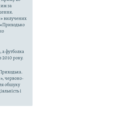
ним за
шення.
я» вилучених
о «Приходько
но
, а футболка
з 2010 року.
 Приходька.
», червоно-
сля обшуку
яльність і