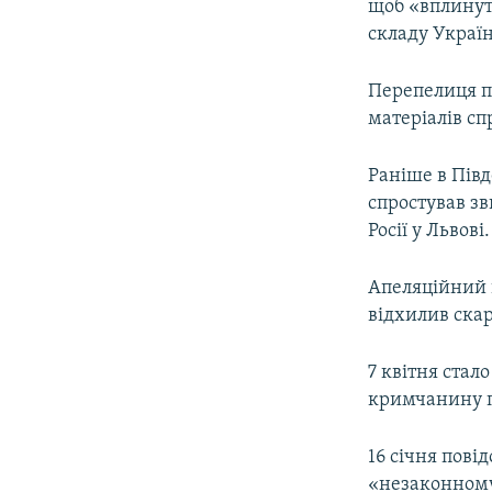
щоб «вплинут
складу Украї
Перепелиця пі
матеріалів сп
Раніше в Пів
спростував зв
Росії у Львові.
Апеляційний в
відхилив ска
7 квітня стал
кримчанину п
16 січня пов
«незаконному 