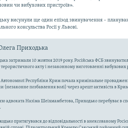
човин чи вибухових пристроїв».
ьку висунули ще один епізод звинувачення – плануван
льного консульства Росії у Львові.
Олега Приходька
ька затримали 10 жовтня 2019 року. Російська ФСБ звинуватил
о терористичного акту і незаконному виготовленні вибухових 
Автономної Республіки Крим почала кримінальне провадження 
ни (незаконне позбавлення волі) через арешт активіста в Крим
єю адвоката
Назіма Шеіхмамбетова, Приходько перебуває в сп
.
ходько притягувався до відповідальності в анексованому Росі
ивній справі. Підконтрольний Кремлю Сакський районний суд