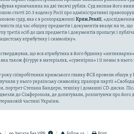
фував кримчанина на дві тисячі рублів. Суд визнав його вин
шою статті 20.3 кодексу Росії про адміністративні правопору
тановою суду, яка є в розпорядженні
Крим.Реалії
, «дослідженн
тивіста під час обшуку предметів і документів вказує на те, щ
пу третіх осіб до цих предметів і документів пропагує і публіч
ацистську атрибутику і символіку».
 стверджував, що вся атрибутика в його будинку «антикварна»
 яка також фігурує в матеріалах, «сувенірна» і її немає в нього 
9 року співробітники кримського главку ФСБ провели обшук у
учили у нього українську символіку, прапори партії «Свобода
и, портрет Степана Бандери, техніку і домашні CD-диски. Пі
двезли до Сімферополя, де допитували, розпитуючи про його ді
атериковій частині України.
ь
Читати без VPN
Follow us
Print