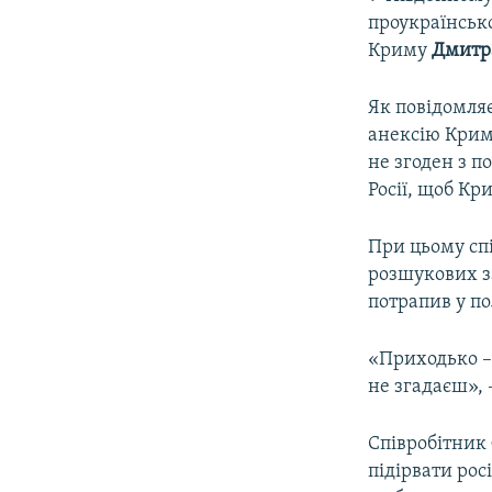
ВІДЕОУРОКИ «ELIFBE»
проукраїнськ
СВІДЧЕННЯ ОКУПАЦІЇ
Криму
Дмитр
УКРАЇНСЬКА ПРОБЛЕМА КРИМУ
Як повідомля
ІНФОГРАФІКА
анексію Крим
не згоден з 
Росії, щоб Кр
При цьому сп
розшукових з
потрапив у по
«Приходько – 
не згадаєш»,
Співробітник
підірвати рос