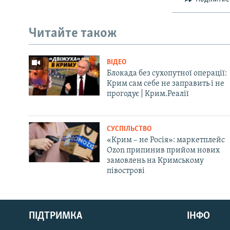
Читайте також
ВІДЕО
Блокада без сухопутної операції:
Крим сам себе не заправить і не
прогодує | Крим.Реалії
СУСПІЛЬСТВО
«Крим – не Росія»: маркетплейс
Ozon припинив прийом нових
замовлень на Кримському
півострові
Русский
Qırımtatar
ПІДТРИМКА
ІНФО