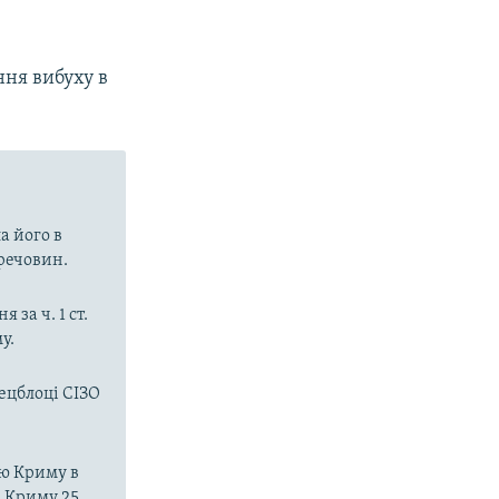
ня вибуху в
а його в
речовин.
за ч. 1 ст.
у.
ецблоці СІЗО
єю Криму в
 Криму 25