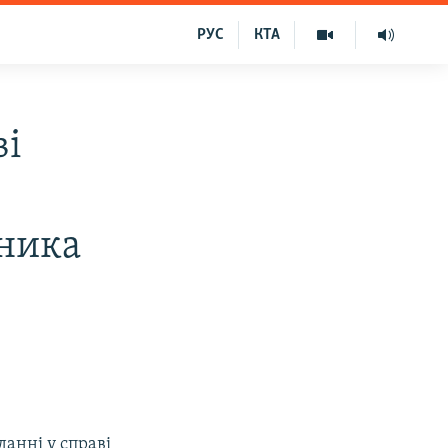
РУС
КТА
ві
тника
данні у справі