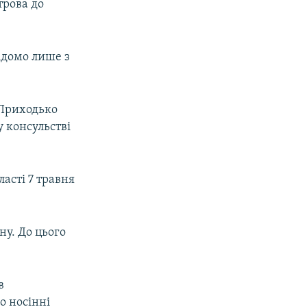
трова до
відомо лише з
 Приходько
у консульстві
асті 7 травня
ну. До цього
в
о носінні