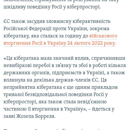
шкідливу поведінку Росії у кіберпросторі.
ЄС також засудив зловмисну кіберактивність
Російської Федерації проти України, зокрема
кібератаку, яка сталася за годину до
військового
вторгнення Росії в Україну 24 лютого 2022 року.
«Ця кібератака мала значний вплив, спричинивши
невибіркові перебої в зв’язку та збої в роботі кількох
державних органів, підприємств в Україні, а також
вплинула на декілька держав-членів ЄС. Ця
неприйнятна кібератака є ще одним прикладом
тривалої безвідповідальної поведінки Росії у
кіберпросторі, яка також стала невід’ємною
частиною її вторгнення в Україну», – йдеться у
заяві Жозепа Борреля.