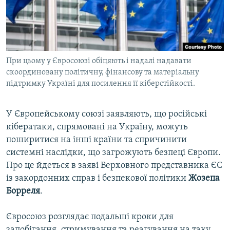
ВІДЕОУРОКИ «ELIFBE»
Русский
СВІДЧЕННЯ ОКУПАЦІЇ
Qırımtatar
УКРАЇНСЬКА ПРОБЛЕМА КРИМУ
При цьому у Євросоюзі обіцяють і надалі надавати
ДОЛУЧАЙСЯ!
ІНФОГРАФІКА
скоординовану політичну, фінансову та матеріальну
підтримку Україні для посилення її кіберстійкості.
Усі сайти RFE/RL
У Європейському союзі заявляють, що російські
кібератаки, спрямовані на Україну, можуть
поширитися на інші країни та спричинити
системні наслідки, що загрожують безпеці Європи.
Про це йдеться в заяві Верховного представника ЄС
із закордонних справ і безпекової політики
Жозепа
Борреля
.
Євросоюз розглядає подальші кроки для
запобігання, стримування та реагування на таку