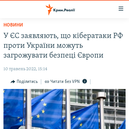
Доступність
посилання
Перейти
НОВИНИ
до
НОВИНИ
У ЄС заявляють, що кібератаки РФ
основного
ВОДА.КРИМ
матеріалу
проти України можуть
ВІДЕО ТА ФОТО
Перейти
загрожувати безпеці Європи
до
ПОЛІТИКА
основної
10 травень 2022, 15:14
БЛОГИ
навігації
Перейти
Поділитись
Читати без VPN
ПОГЛЯД
до
ІНТЕРВ'Ю
пошуку
ВСЕ ЗА ДЕНЬ
СПЕЦПРОЕКТИ
ЯК ОБІЙТИ БЛОКУВАННЯ
ДЕПОРТАЦІЯ