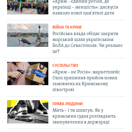
«Крим – єдиний регіон, де
українці – меншість»: дискусія
навколо нової пам'ятної дати
ВІЙНА ТА КРИМ
Російська влада обіцяє закрити
морський шлях українським
БпЛА до Севастополя. Чи реально
це?
СУСПІЛЬСТВО
«Крим – не Росія»: маркетплейс
Ozon припинив прийом нових
замовлень на Кримському
півострові
ПРАВА ЛЮДИНИ
Мить – і ти шпигун. Як у
кримських судах розглядають
звинувачення в держзраді