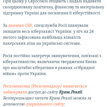
При цьому у Євросоюзі обіцяють і надалі надавати
скоординовану політичну, фінансову та матеріальну
підтримку Україні для посилення її кіберстійкості.
За
даними СБУ,
спецслужби Росії планували
знищити весь кіберзахист України: у ніч на 24
лютого зафіксована найбільша кількість
хакерських атак на українські системи.
Росія постійно заперечує звинувачення, пов’язані з
кіберактивністю, включаючи твердження Києва
про масштабні кібератаки в рамках «гібридної
війни» проти України.
Роскомнагляд (Роскомнадзор) намагається
заблокувати
доступ до сайту
Крим.Реалії
.
Безперешкодно читати Крим.Реалії можна за
допомогою
дзеркального сайту
: