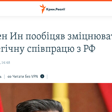
ен Ин пообіцяв зміцнюва
егічну співпрацю з РФ
 14:48
ь
Читати без VPN