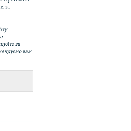
ми та
йту
ою
дкуйте за
мендуємо вам