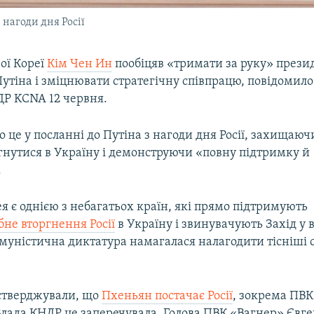
 нагоди дня Росії
ої Кореї
Кім Чен Ин
пообіцяв «тримати за руку» презид
утіна і зміцнювати стратегічну співпрацю, повідомил
ДР KCNA 12 червня.
о це у посланні до Путіна з нагоди дня Росії, захищаюч
гнутися в Україну і демонструючи «повну підтримку й
.
я є однією з небагатьох країн, які прямо підтримують
не вторгнення Росії
в Україну і звинувачують Захід у в
муністична диктатура намагалася налагодити тісніші 
стверджували, що
Пхеньян постачає Росії
, зокрема ПВК
Влада КНДР це заперечувала. Голова ПВК «Вагнер» Єв