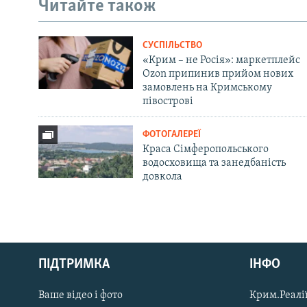
Читайте також
СУСПІЛЬСТВО
«Крим – не Росія»: маркетплейс
Ozon припинив прийом нових
замовлень на Кримському
півострові
ФОТОГАЛЕРЕЇ
Краса Сімферопольського
водосховища та занедбаність
довкола
Русский
ПІДТРИМКА
ІНФО
Qırımtatar
Ваше відео і фото
Крим.Реалії
ДОЛУЧАЙСЯ!