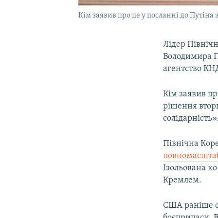
Кім заявив про це у посланні до Путіна з
Лідер Північн
Володимира П
агентство КН
Кім заявив пр
рішення втор
солідарність»
Північна Коре
повномасштаб
Ізольована ко
Кремлем.
США раніше 
боєприпаси. 