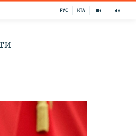
РУС
КТА
ти