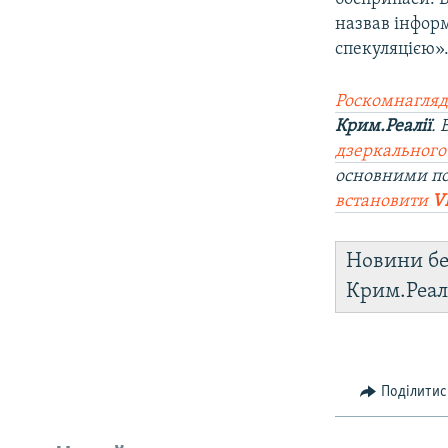
назвав інформ
спекуляцією»
Роскомнагляд
Крим.Реалії
.
дзеркального
основними п
встановити
V
Новини бе
Крим.Реал
Поділитис