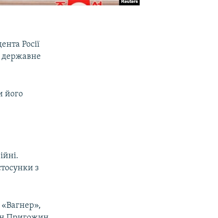
ента Росії
о державне
и його
ійні.
стосунки з
 «Вагнер»,
ген Пригожин