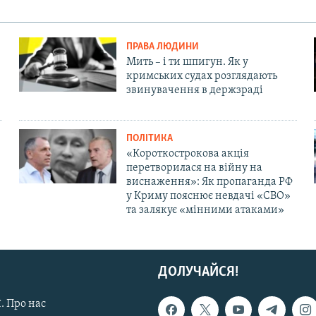
ПРАВА ЛЮДИНИ
Мить – і ти шпигун. Як у
кримських судах розглядають
звинувачення в держзраді
ПОЛІТИКА
«Короткострокова акція
перетворилася на війну на
виснаження»: Як пропаганда РФ
у Криму пояснює невдачі «СВО»
та залякує «мінними атаками»
ДОЛУЧАЙСЯ!
. Про нас