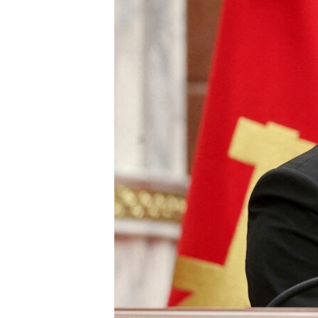
ВІДЕОУРОКИ «ELIFBE»
СВІДЧЕННЯ ОКУПАЦІЇ
УКРАЇНСЬКА ПРОБЛЕМА КРИМУ
ІНФОГРАФІКА