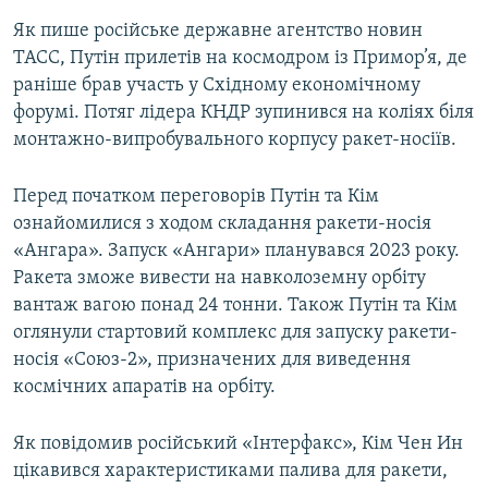
Як пише російське державне агентство новин
ТАСС, Путін прилетів на космодром із Примор’я, де
раніше брав участь у Східному економічному
форумі. Потяг лідера КНДР зупинився на коліях біля
монтажно-випробувального корпусу ракет-носіїв.
Перед початком переговорів Путін та Кім
ознайомилися з ходом складання ракети-носія
«Ангара». Запуск «Ангари» планувався 2023 року.
Ракета зможе вивести на навколоземну орбіту
вантаж вагою понад 24 тонни. Також Путін та Кім
оглянули стартовий комплекс для запуску ракети-
носія «Союз-2», призначених для виведення
космічних апаратів на орбіту.
Як повідомив російський «Інтерфакс», Кім Чен Ин
цікавився характеристиками палива для ракети,