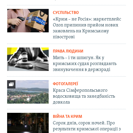
СУСПІЛЬСТВО
«Крим – не Росія»: маркетплейс
Ozon припинив прийом нових
замовлень на Кримському
півострові
ПРАВА ЛЮДИНИ
Мить – і ти шпигун. Як у
кримських судах розглядають
звинувачення в держзраді
ФОТОГАЛЕРЕЇ
Краса Сімферопольського
водосховища та занедбаність
довкола
ВІЙНА ТА КРИМ
Сорок днів, сорок ночей. Про
результати кримської операції з