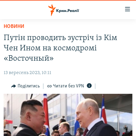
Доступність
посилання
Перейти
НОВИНИ
до
НОВИНИ
Путін проводить зустріч із Кім
основного
ВОДА.КРИМ
матеріалу
Чен Ином на космодромі
ВІДЕО ТА ФОТО
Перейти
«Восточный»
до
ПОЛІТИКА
основної
13 вересень 2023, 10:11
БЛОГИ
навігації
Перейти
Поділитись
Читати без VPN
ПОГЛЯД
до
ІНТЕРВ'Ю
пошуку
ВСЕ ЗА ДЕНЬ
СПЕЦПРОЕКТИ
ЯК ОБІЙТИ БЛОКУВАННЯ
ДЕПОРТАЦІЯ