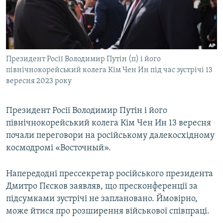
ВІДЕОУРОКИ «ELIFBE»
Русский
СВІДЧЕННЯ ОКУПАЦІЇ
Qırımtatar
УКРАЇНСЬКА ПРОБЛЕМА КРИМУ
Президент Росії Володимир Путін (п) і його
ДОЛУЧАЙСЯ!
ІНФОГРАФІКА
північнокорейський колега Кім Чен Ин під час зустрічі 13
вересня 2023 року
Усі сайти RFE/RL
Президент Росії Володимир Путін і його
північнокорейський колега Кім Чен Ин 13 вересня
почали переговори на російському далекосхідному
космодромі «Восточный».
Напередодні прессекретар російського президента
Дмитро Пєсков заявляв, що пресконференції за
підсумками зустрічі не заплановано. Ймовірно,
може йтися про розширення військової співпраці.