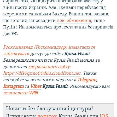
сирійським, які відкрито підтримали Москву у
війні проти України. Але Пхеньян перебуває під
жорсткими санкціями Заходу. Вашингтон заявив,
що готовий запровадити
нові обмеження
, якщо
Путін і Ин домовляться про постачання боєприпасів
для РФ.
Роскомнагляд (Роскомнадзор) намагається
заблокувати
доступ до сайту
Крим.Реалії
.
Безперешкодно читати Крим.Реалії можна за
допомогою
дзеркального сайту
:
https://dfs0qrmo00d6u.cloudfront.net
. Також
слідкуйте за основними подіями в
Telegram
,
Instagram
та
Viber
Крим.Реалії
. Рекомендуємо вам
встановити
VPN
.
Новини без блокування і цензури!
Встановити
додаток
Крим.Реалії для
iOS