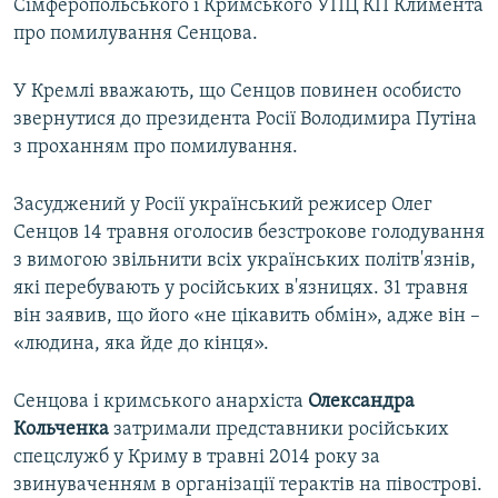
Сімферопольського і Кримського УПЦ КП Климента
про помилування Сенцова.
У Кремлі вважають, що Сенцов повинен особисто
звернутися до президента Росії Володимира Путіна
з проханням про помилування.
Засуджений у Росії український режисер Олег
Сенцов 14 травня оголосив безстрокове голодування
з вимогою звільнити всіх українських політв'язнів,
які перебувають у російських в'язницях. 31 травня
він заявив, що його «не цікавить обмін», адже він –
«людина, яка йде до кінця».
Сенцова і кримського анархіста
Олександра
Кольченка
затримали представники російських
спецслужб у Криму в травні 2014 року за
звинуваченням в організації терактів на півострові.