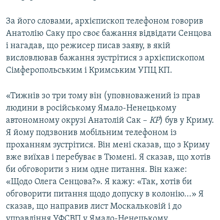
За його словами, архієпископ телефоном говорив
Анатолію Саку про своє бажання відвідати Сенцова
і нагадав, що режисер писав заяву, в якій
висловлював бажання зустрітися з архієпископом
Сімферопольським і Кримським УПЦ КП.
«Тижнів зо три тому він (уповноважений із прав
людини в російському Ямало-Ненецькому
автономному окрузі Анатолій Сак –
КР
) був у Криму.
Я йому подзвонив мобільним телефоном із
проханням зустрітися. Він мені сказав, що з Криму
вже виїхав і перебуває в Тюмені. Я сказав, що хотів
би обговорити з ним одне питання. Він каже:
«Щодо Олега Сенцова?». Я кажу: «Так, хотів би
обговорити питання щодо допуску в колонію...» Я
сказав, що направив лист Москальковій і до
управління УФСВП у Ямало-Ненецькому