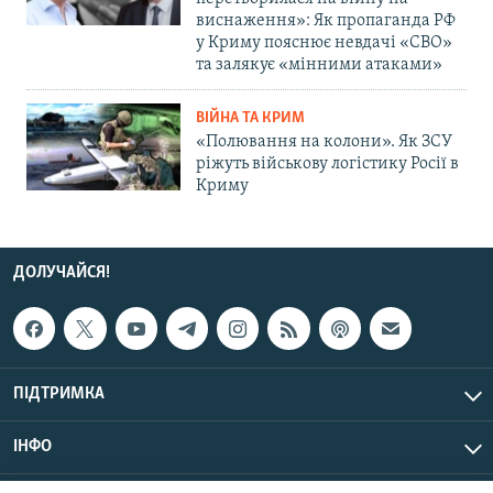
виснаження»: Як пропаганда РФ
у Криму пояснює невдачі «СВО»
та залякує «мінними атаками»
ВІЙНА ТА КРИМ
«Полювання на колони». Як ЗСУ
ріжуть військову логістику Росії в
Криму
ДОЛУЧАЙСЯ!
ПІДТРИМКА
ІНФО