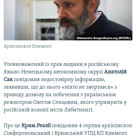
ВІДЕОУРОКИ «ELIFBE»
Русский
СВІДЧЕННЯ ОКУПАЦІЇ
Qırımtatar
УКРАЇНСЬКА ПРОБЛЕМА КРИМУ
ДОЛУЧАЙСЯ!
ІНФОГРАФІКА
Архієпископ Климент
Уповноважений із прав людини в російському
Усі сайти RFE/RL
Ямало-Ненецькому автономному окрузі
Анатолій
Сак
повідомив недостовірну інформацію,
заявивши, що до нього «ніхто не звертався» з
приводу дозволу на побачення з українським
режисером Олегом Сенцовим, якого утримують у
російській колонії міста Лабитнангі.
Про це
Крим.Реалії
повідомив 4 серпня архієпископ
Сімферопольський і Кримський УПЦ КП Климент.