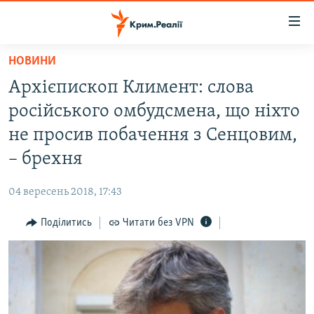
Доступність
посилання
Перейти
НОВИНИ
до
НОВИНИ
Архієпископ Климент: слова
основного
ВОДА.КРИМ
матеріалу
російського омбудсмена, що ніхто
ВІДЕО ТА ФОТО
Перейти
не просив побачення з Сенцовим,
до
ПОЛІТИКА
– брехня
основної
БЛОГИ
навігації
04 вересень 2018, 17:43
Перейти
ПОГЛЯД
до
Поділитись
Читати без VPN
ІНТЕРВ'Ю
пошуку
ВСЕ ЗА ДЕНЬ
СПЕЦПРОЕКТИ
ЯК ОБІЙТИ БЛОКУВАННЯ
ДЕПОРТАЦІЯ