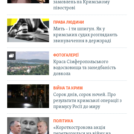
замовлень на Кримському
півострові
ПРАВА ЛЮДИНИ
Мить – і ти шпигун. Як у
кримських судах розглядають
звинувачення в держзраді
ФОТОГАЛЕРЕЇ
Краса Сімферопольського
водосховища та занедбаність
довкола
ВІЙНА ТА КРИМ
Сорок днів, сорок ночей. Про
результати кримської операції з
примусу Росії до миру
ПОЛІТИКА
«Короткострокова акція
перетворилася на війну на