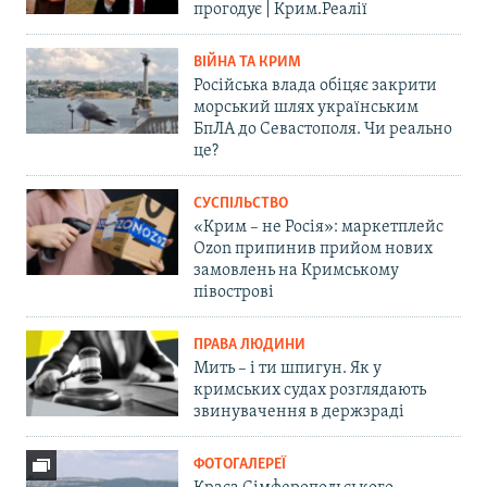
прогодує | Крим.Реалії
ВІЙНА ТА КРИМ
Російська влада обіцяє закрити
морський шлях українським
БпЛА до Севастополя. Чи реально
це?
СУСПІЛЬСТВО
«Крим – не Росія»: маркетплейс
Ozon припинив прийом нових
замовлень на Кримському
півострові
ПРАВА ЛЮДИНИ
Мить – і ти шпигун. Як у
кримських судах розглядають
звинувачення в держзраді
ФОТОГАЛЕРЕЇ