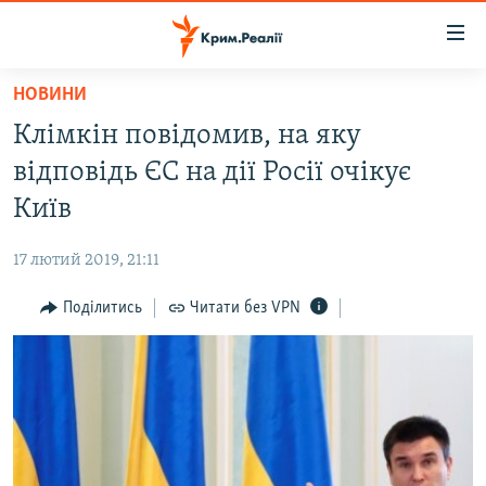
Доступність
посилання
Перейти
НОВИНИ
до
НОВИНИ
Клімкін повідомив, на яку
основного
ВОДА.КРИМ
матеріалу
відповідь ЄС на дії Росії очікує
ВІДЕО ТА ФОТО
Перейти
Київ
до
ПОЛІТИКА
основної
17 лютий 2019, 21:11
БЛОГИ
навігації
Перейти
Поділитись
Читати без VPN
ПОГЛЯД
до
ІНТЕРВ'Ю
пошуку
ВСЕ ЗА ДЕНЬ
СПЕЦПРОЕКТИ
ЯК ОБІЙТИ БЛОКУВАННЯ
ДЕПОРТАЦІЯ