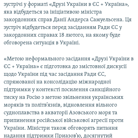
зустрічі у форматі «Друзі України в ЄС + Україна»,
яка відбудеться за ініціативою міністра
закордонних справ Данії Андерса Самуельсена. Ця
зустріч відбудеться перед засіданням Ради ЄС у
закордонних справах 18 лютого, на якому буде
обговорена ситуація в Україні.
«Метою неформального засідання «Друзі України в
ЄС + Україна» є підготовка до змістовної дискусії
щодо України під час засідання Ради ЄС,
спрямованої на консолідацію міжнародної
підтримки у контексті посилення санкційного
тиску на Росію з метою звільнення українських
моряків та політв’язнів, відновлення вільного
судноплавства в акваторії Азовського моря та
припинення російської військової агресії проти
України. Міністри також обговорять питання
надання підтримки Приазов’ю, досягнутий