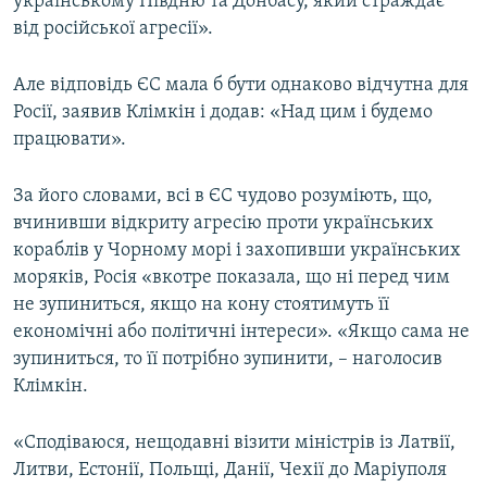
українському Півдню та Донбасу, який страждає
від російської агресії».
Але відповідь ЄС мала б бути однаково відчутна для
Росії, заявив Клімкін і додав: «Над цим і будемо
працювати».
За його словами, всі в ЄС чудово розуміють, що,
вчинивши відкриту агресію проти українських
кораблів у Чорному морі і захопивши українських
моряків, Росія «вкотре показала, що ні перед чим
не зупиниться, якщо на кону стоятимуть її
економічні або політичні інтереси». «Якщо сама не
зупиниться, то її потрібно зупинити, – наголосив
Клімкін.
«Сподіваюся, нещодавні візити міністрів із Латвії,
Литви, Естонії, Польщі, Данії, Чехії до Маріуполя