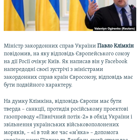
ВІДЕОУРОКИ «ELIFBE»
Русский
СВІДЧЕННЯ ОКУПАЦІЇ
Qırımtatar
УКРАЇНСЬКА ПРОБЛЕМА КРИМУ
ДОЛУЧАЙСЯ!
ІНФОГРАФІКА
Міністр закордонних справ України
Павло Клімкін
повідомив, на яку відповідь Європейського союзу
на дії Росії очікує Київ. Як написав він у Facebook
Усі сайти RFE/RL
напередодні своєї зустрічі з міністрами
закордонних справ країн Євросоюзу, відповідь має
бути подвійного характеру.
На думку Клімкіна, відповідь Європи має бути
тверда – санкції, протидія російському проектові
газопроводу «Північний потік-2» в обхід України і
звільнення українських військовополонених
моряків, – «і в той же час «м’яка» – допомога