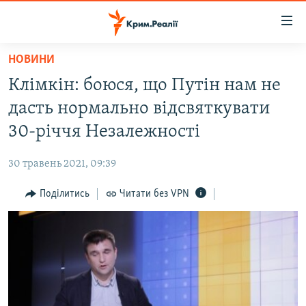
Доступність
посилання
Перейти
НОВИНИ
до
НОВИНИ
Клімкін: боюся, що Путін нам не
основного
ВОДА.КРИМ
матеріалу
дасть нормально відсвяткувати
ВІДЕО ТА ФОТО
Перейти
30-річчя Незалежності
до
ПОЛІТИКА
основної
30 травень 2021, 09:39
БЛОГИ
навігації
Перейти
Поділитись
Читати без VPN
ПОГЛЯД
до
ІНТЕРВ'Ю
пошуку
ВСЕ ЗА ДЕНЬ
СПЕЦПРОЕКТИ
ЯК ОБІЙТИ БЛОКУВАННЯ
ДЕПОРТАЦІЯ