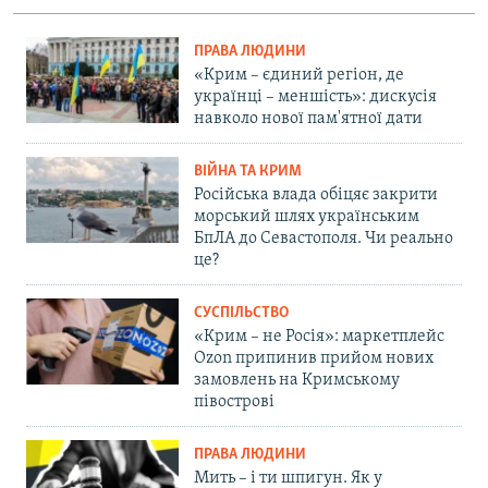
ПРАВА ЛЮДИНИ
«Крим – єдиний регіон, де
українці – меншість»: дискусія
навколо нової пам'ятної дати
ВІЙНА ТА КРИМ
Російська влада обіцяє закрити
морський шлях українським
БпЛА до Севастополя. Чи реально
це?
СУСПІЛЬСТВО
«Крим – не Росія»: маркетплейс
Ozon припинив прийом нових
замовлень на Кримському
півострові
ПРАВА ЛЮДИНИ
Мить – і ти шпигун. Як у