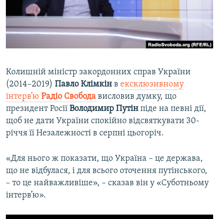
ВІДЕОУРОКИ «ELIFBE»
Русский
СВІДЧЕННЯ ОКУПАЦІЇ
Qırımtatar
УКРАЇНСЬКА ПРОБЛЕМА КРИМУ
ДОЛУЧАЙСЯ!
ІНФОГРАФІКА
Колишній міністр закордонних справ України
(2014–2019)
Павло Клімкін
в
ексклюзивному
інтерв’ю
Радіо Свобода
висловив думку, що
Усі сайти RFE/RL
президент Росії
Володимир Путін
піде на певні дії,
щоб не дати України спокійно відсвяткувати 30-
річчя її Незалежності в серпні цьогоріч.
«Для нього ж показати, що Україна – це держава,
що не відбулася, і для всього оточення путінського,
– то це найважливіше», – сказав він у «Суботньому
інтерв’ю».