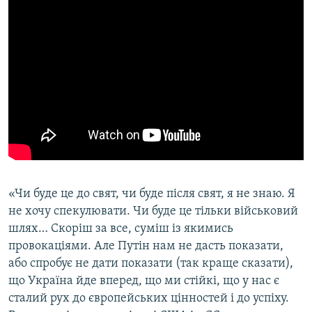
«Чи буде це до свят, чи буде після свят, я не знаю. Я
не хочу спекулювати. Чи буде це тільки військовий
шлях… Скоріш за все, суміш із якимись
провокаціями. Але Путін нам не дасть показати,
або спробує не дати показати (так краще сказати),
що Україна йде вперед, що ми стійкі, що у нас є
сталий рух до європейських цінностей і до успіху.