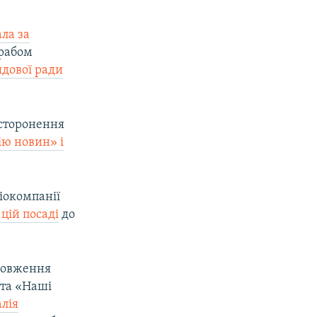
ла за
рабом
ядової ради
дсторонення
ію новин» і
діокомпанії
цій посаді
до
одовження
 та «Наші
лія