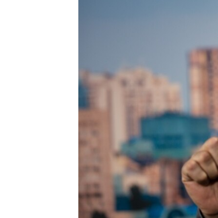
ВІДЕОУРОКИ «ELIFBE»
СВІДЧЕННЯ ОКУПАЦІЇ
УКРАЇНСЬКА ПРОБЛЕМА КРИМУ
ІНФОГРАФІКА