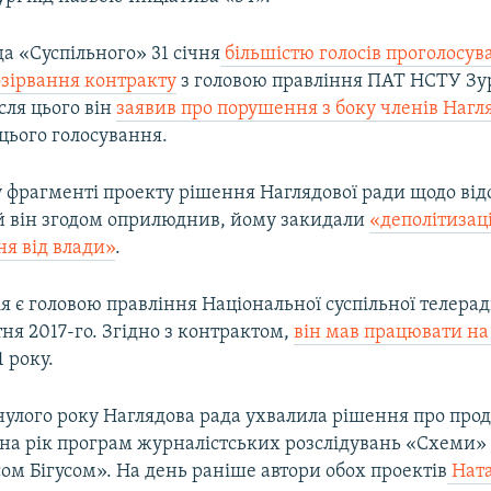
а «Суспільного» 31 січня
більшістю голосів проголосува
озірвання контракту
з головою правління ПАТ НСТУ Зу
сля цього він
заявив про порушення з боку членів Нагл
цього голосування.
 фрагменті проекту рішення Наглядової ради щодо ві
ий він згодом оприлюднив, йому закидали
«деполітизац
ня від влади»
.
я є головою правління Національної суспільної телера
тня 2017-го. Згідно з контрактом,
він мав працювати на 
1 року.
нулого року Наглядова рада ухвалила рішення про пр
на рік програм журналістських розслідувань «Схеми»
ом Бігусом». На день раніше автори обох проектів
Ната