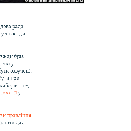
дова рада
ку з посади
авжди була
 які у
ути озвучені.
 бути при
виборів – це,
ломатії
у
ови правління
льноти для