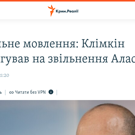
льне мовлення: Клімкін
гував на звільнення Алас
21:20
ь
Читати без VPN