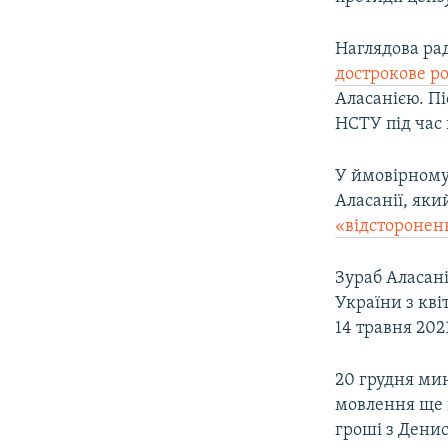
Наглядова рад
дострокове р
Аласанією. Пі
НСТУ під час 
У ймовірному
Аласанії, як
«відсторонен
Зураб Аласані
України з кві
14 травня 202
20 грудня ми
мовлення ще 
гроші з Денис