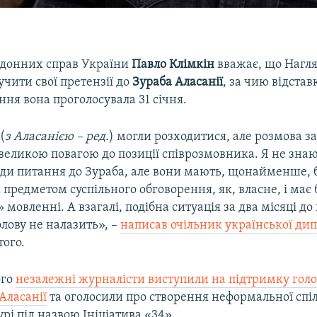
рдонних справ України
Павло Клімкін
вважає, що Нагля
чити свої претензії до
Зураба Аласанії
, за чию відстав
ння вона проголосувала 31 січня.
(
з Аласанією – ред.
) могли розходитися, але розмова з
великою повагою до позиції співрозмовника. Я не знаю,
ади питання до Зураба, але вони мають, щонайменше, б
 предметом суспільного обговорення, як, власне, і має
 мовленні. А взагалі, подібна ситуація за два місяці до 
олову не налазить», –
написав очільник української дип
того.
ого
незалежні журналісти виступили на підтримку гол
Аласанії
та оголосили про створення неформальної спі
урі під назвою Ініціатива «34».