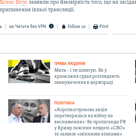
Денис Бігус
заявили про ймовірність того, що на засіда
припинення їхньої трансляції.
ь
Читати без VPN
Follow us
Print
ПРАВА ЛЮДИНИ
Мить – і ти шпигун. Як у
кримських судах розглядають
звинувачення в держзраді
ПОЛІТИКА
«Короткострокова акція
перетворилася на війну на
виснаження»: Як пропаганда РФ
у Криму пояснює невдачі «СВО»
та залякує «мінними атаками»