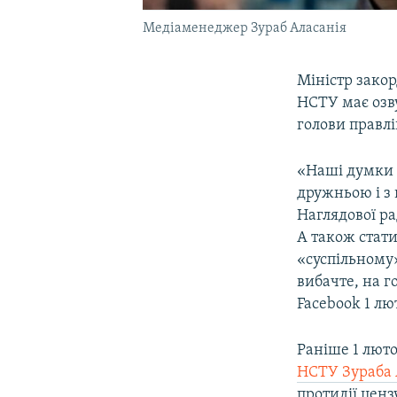
Медіаменеджер Зураб Аласанія
Міністр зако
НСТУ має озву
голови правлі
«Наші думки 
дружньою і з 
Наглядової р
А також стати
«суспільному»
вибачте, на г
Facebook 1 лю
Раніше 1 лют
НСТУ Зураба 
протидії ценз