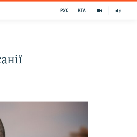
РУС
КТА
анії