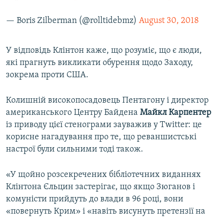
— Boris Zilberman (@rolltidebmz)
August 30, 2018
У відповідь Клінтон каже, що розуміє, що є люди,
які прагнуть викликати обурення щодо Заходу,
зокрема проти США.
Колишній високопосадовець Пентагону і директор
американського Центру Байдена
Майкл Карпентер
із приводу цієї стенограми зауважив у Twitter: це
корисне нагадування про те, що реваншистські
настрої були сильними тоді також.
«У щойно розсекречених бібліотечних виданнях
Клінтона Єльцин застерігає, що якщо Зюганов і
комуністи прийдуть до влади в 96 році, вони
«повернуть Крим» і «навіть висунуть претензії на