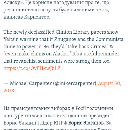
Аляску». Це корисне нагадування про те, що
реваншистські почуття були сильними теж», –
написав Карпентер.
The newly declassified Clinton Library papers show
Yeltsin warning that if Zhuganov and the Communists
came to power in '96, they'd "take back Crimea" &
"even make claims on Alaska." It's a useful reminder
that revanchist sentiments were strong then too.
https://t.co/OvEHkwJbLZ
— Michael Carpenter (@mikercarpenter)
August 30,
2018
На президентських виборах у Росії головними
конкурентами вважались тодішній президент
Борис Єльцин і лідер КПРФ
Борис Зюганов
. За