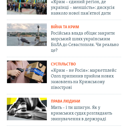
«Крим – єдиний регіон, де
українці – меншість»: дискусія
навколо нової пам'ятної дати
ВІЙНА ТА КРИМ
Російська влада обіцяє закрити
морський шлях українським
БпЛА до Севастополя. Чи реально
це?
СУСПІЛЬСТВО
«Крим – не Росія»: маркетплейс
Ozon припинив прийом нових
замовлень на Кримському
півострові
ПРАВА ЛЮДИНИ
Мить – і ти шпигун. Як у
кримських судах розглядають
звинувачення в держзраді