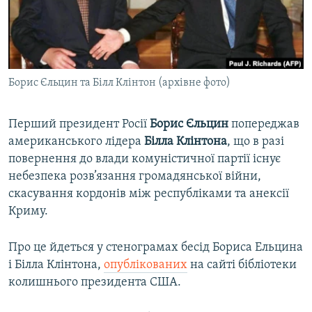
ВІДЕОУРОКИ «ELIFBE»
Русский
СВІДЧЕННЯ ОКУПАЦІЇ
Qırımtatar
УКРАЇНСЬКА ПРОБЛЕМА КРИМУ
Борис Єльцин та Білл Клінтон (архівне фото)
ДОЛУЧАЙСЯ!
ІНФОГРАФІКА
Перший президент Росії
Борис Єльцин
попереджав
американського лідера
Білла Клінтона
, що в разі
Усі сайти RFE/RL
повернення до влади комуністичної партії існує
небезпека розв’язання громадянської війни,
скасування кордонів між республіками та анексії
Криму.
Про це йдеться у стенограмах бесід Бориса Ельцина
і Білла Клінтона,
опублікованих
на сайті бібліотеки
колишнього президента США.