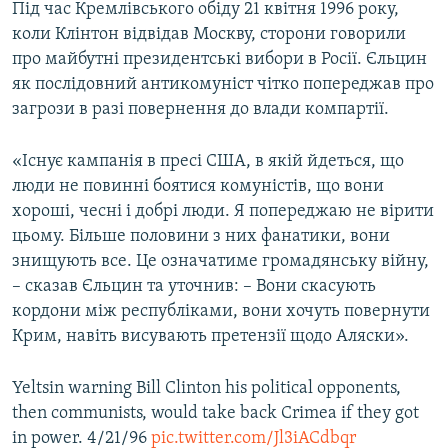
Під час Кремлівського обіду 21 квітня 1996 року,
коли Клінтон відвідав Москву, сторони говорили
про майбутні президентські вибори в Росії. Єльцин
як послідовний антикомуніст чітко попереджав про
загрози в разі повернення до влади компартії.
«Існує кампанія в пресі США, в якій йдеться, що
люди не повинні боятися комуністів, що вони
хороші, чесні і добрі люди. Я попереджаю не вірити
цьому. Більше половини з них фанатики, вони
знищують все. Це означатиме громадянську війну,
– сказав Єльцин та уточнив: – Вони скасують
кордони між республіками, вони хочуть повернути
Крим, навіть висувають претензії щодо Аляски».
Yeltsin warning Bill Clinton his political opponents,
then communists, would take back Crimea if they got
in power. 4/21/96
pic.twitter.com/Jl3iACdbqr