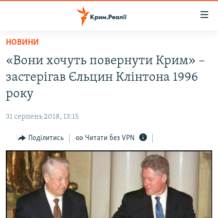
Доступність
посилання
Перейти
НОВИНИ
до
НОВИНИ
«Вони хочуть повернути Крим» –
основного
ВОДА.КРИМ
матеріалу
застерігав Єльцин Клінтона 1996
ВІДЕО ТА ФОТО
Перейти
року
до
ПОЛІТИКА
основної
31 серпень 2018, 13:15
БЛОГИ
навігації
Перейти
Поділитись
Читати без VPN
ПОГЛЯД
до
ІНТЕРВ'Ю
пошуку
ВСЕ ЗА ДЕНЬ
СПЕЦПРОЕКТИ
ЯК ОБІЙТИ БЛОКУВАННЯ
ДЕПОРТАЦІЯ