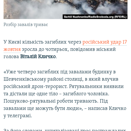
ВІДЕОУРОКИ «ELIFBE»
Русский
СВІДЧЕННЯ ОКУПАЦІЇ
Qırımtatar
Розбір завалів триває
УКРАЇНСЬКА ПРОБЛЕМА КРИМУ
ДОЛУЧАЙСЯ!
ІНФОГРАФІКА
У Києві кількість загиблих через
російський удар 17
жовтня
зросла до чотирьох, повідомив міський
голова
Віталій Кличко
.
Усі сайти RFE/RL
«Уже четверо загиблих під завалами будинку в
Шевченківському районі столиці, в який влучив
російський дрон-терорист. Рятувальники виявили
та дістали ще одне тіло – загиблого чоловіка.
Пошуково-рятувальні роботи тривають. Під
завалами ще можуть бути люди», – написав Кличко
у телеграмі.