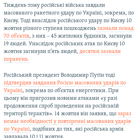
Тиждень тому російські війська завдали
масованого ракетного удару по Україні, зокрема, по
Києву. Тоді внаслідок російського удару по Києву 10
жовтня різного ступеня пошкоджень
зазнали понад
70 об’єктів
, з них – 45 житлових будинків, загинули
19 людей. Унаслідок російських атак по Києву 10
жовтня загинули п’ять людей,
десятки зазнали
поранень.
Російський президент Володимир Путін тоді
підтвердив завдання Росією масованих ударів по
Україні
, зокрема по об’єктах енергетики. При
цьому він пригрозив новими атаками «у разі
продовження спроб проведення на російській
території терактів». 14 жовтня він заявив, що
зараз
немає необхідності у повторенні масованих ударів
по Україні
, подібних до тих, які російська армія
завдавала 10 і 11 жовтня.