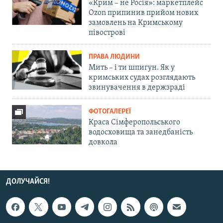
«Крим – не Росія»: маркетплейс
Ozon припинив прийом нових
замовлень на Кримському
півострові
ПРАВА ЛЮДИНИ
Мить – і ти шпигун. Як у
кримських судах розглядають
звинувачення в держзраді
ФОТОГАЛЕРЕЇ
Краса Сімферопольського
водосховища та занедбаність
довкола
ДОЛУЧАЙСЯ!