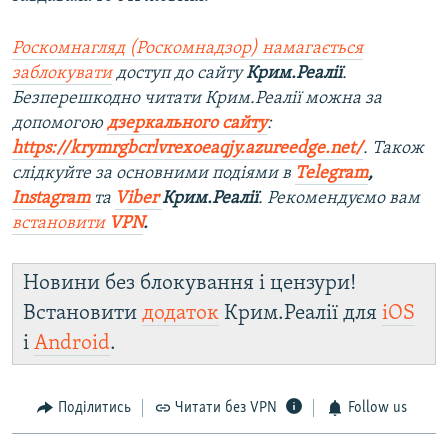
Роскомнагляд (Роскомнадзор) намагається
заблокувати
доступ до сайту
Крим.Реалії
.
Безперешкодно читати Крим.Реалії можна за
допомогою
дзеркального сайту
:
https://krymrgbcrlvrexoeaqjy.azureedge.net/
. Також
слідкуйте за основними подіями в
Telegram
,
Instagram
та
Viber
Крим.Реалії
. Рекомендуємо вам
встановити
VPN
.
Новини без блокування і цензури!
Встановити
додаток
Крим.Реалії для
iOS
і
Android
.
Поділитись
Читати без VPN
Follow us