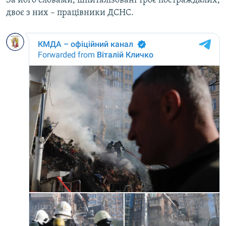
За його словами, шпиталізовані троє постраждалих,
двоє з них – працівники ДСНС.