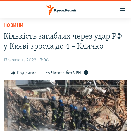
Доступність
посилання
Перейти
НОВИНИ
до
НОВИНИ
Кількість загиблих через удар РФ
основного
ВОДА.КРИМ
матеріалу
у Києві зросла до 4 – Кличко
ВІДЕО ТА ФОТО
Перейти
до
17 жовтень 2022, 17:06
ПОЛІТИКА
основної
БЛОГИ
Поділитись
Читати без VPN
навігації
Перейти
ПОГЛЯД
до
ІНТЕРВ'Ю
пошуку
ВСЕ ЗА ДЕНЬ
СПЕЦПРОЕКТИ
ЯК ОБІЙТИ БЛОКУВАННЯ
ДЕПОРТАЦІЯ