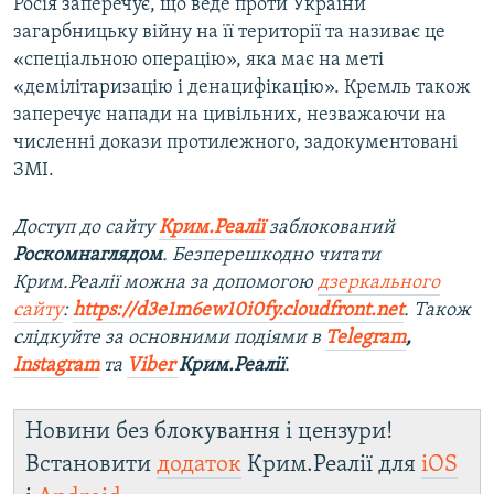
Росія заперечує, що веде проти України
загарбницьку війну на її території та називає це
«спеціальною операцію», яка має на меті
«демілітаризацію і денацифікацію». Кремль також
заперечує напади на цивільних, незважаючи на
численні докази протилежного, задокументовані
ЗМІ.
Доступ до сайту
Крим.Реалії
заблокований
Роскомнаглядом
. Безперешкодно читати
Крим.Реалії можна за допомогою
дзеркального
сайту
:
https://d3e1m6ew10i0fy.cloudfront.net
. Також
слідкуйте за основними подіями в
Telegram
,
Instagram
та
Viber
Крим.Реалії
.​
Новини без блокування і цензури!
Встановити
додаток
Крим.Реалії для
iOS