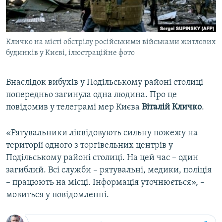
ВІДЕОУРОКИ «ELIFBE»
Русский
СВІДЧЕННЯ ОКУПАЦІЇ
Qırımtatar
Кличко на місті обстрілу російськими військами житлових
УКРАЇНСЬКА ПРОБЛЕМА КРИМУ
будинків у Києві, ілюстраційне фото
ДОЛУЧАЙСЯ!
ІНФОГРАФІКА
Внаслідок вибухів у Подільському районі столиці
попередньо загинула одна людина. Про це
повідомив у телеграмі мер Києва
Віталій Кличко
.
Усі сайти RFE/RL
«Рятувальники ліквідовують сильну пожежу на
території одного з торгівельних центрів у
Подільському районі столиці. На цей час – один
загиблий. Всі служби – рятувальні, медики, поліція
– працюють на місці. Інформація уточнюється», –
мовиться у повідомленні.