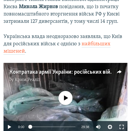
Києва
Микола Жирнов
повідомив, що із початку
повномасштабного вторгнення військ РФ у Києві
затримали 127 диверсантів, у тому числі 14 груп.
Українська влада неодноразово заявляла, що Київ
для російських військ є однією з
найбільших
мішеней
.
Контратака армії України: російських військових відкинули від Києва (відео)
by
Крим.Реалії
No media source currently available
Auto
0:00
29:38