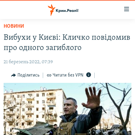
Доступність
посилання
Перейти
НОВИНИ
до
НОВИНИ
Вибухи у Києві: Кличко повідомив
основного
ВОДА.КРИМ
матеріалу
про одного загиблого
ВІДЕО ТА ФОТО
Перейти
до
21 березень 2022, 07:39
ПОЛІТИКА
основної
БЛОГИ
Поділитись
Читати без VPN
навігації
Перейти
ПОГЛЯД
до
ІНТЕРВ'Ю
пошуку
ВСЕ ЗА ДЕНЬ
СПЕЦПРОЕКТИ
ЯК ОБІЙТИ БЛОКУВАННЯ
ДЕПОРТАЦІЯ