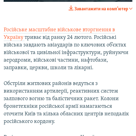
240p
Завантажити на комп'ютер
360p
Auto
240p
360p
480p
480p
Російське масштабне військове вторгнення в
Україну
триває від ранку 24 лютого. Російські
720p
720p
1080p
війська завдають авіаударів по ключових об’єктах
1080p
військової та цивільної інфраструктури, руйнуючи
аеродроми, військові частини, нафтобази,
заправки, церкви, школи та лікарні.
Обстріли житлових районів ведуться з
використанням артилерії, реактивних систем
залпового вогню та балістичних ракет. Колони
бронетехніки російської армії намагаються
оточити Київ та кілька обласних центрів неподалік
російського кордону.