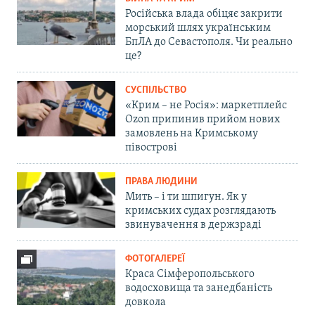
Російська влада обіцяє закрити
морський шлях українським
БпЛА до Севастополя. Чи реально
це?
СУСПІЛЬСТВО
«Крим – не Росія»: маркетплейс
Ozon припинив прийом нових
замовлень на Кримському
півострові
ПРАВА ЛЮДИНИ
Мить – і ти шпигун. Як у
кримських судах розглядають
звинувачення в держзраді
ФОТОГАЛЕРЕЇ
Краса Сімферопольського
водосховища та занедбаність
довкола